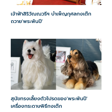
เจ้าฟ้าสิริวัณณวรีฯ บำเพ็ญกุศลกงเต๊ก
ถวาย'พระพันปี'
สุนัขทรงเลี้ยงตัวโปรดของ'พระพันปี'
เครื่องกระดาษพิธีกงเต๊ก