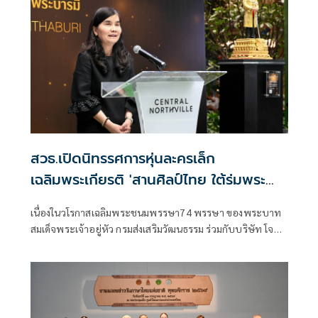
แนวคิด “The Lost Taste : The Living Heritage”
สวธ.เปิดนิทรรศการหุ่นละครเล็ก
เฉลิมพระเกียรติ 'สานศิลป์ไทย ใต้ร่มพระ
บารมี'
เนื่องในวโรกาสเฉลิมพระชนมพรรษา74 พรรษา ของพระบาท
สมเด็จพระเจ้าอยู่หัว กรมส่งเสริมวัฒนธรรม ร่วมกับบริษัท โจ
หลุยส์ ไทย อาร์ต จำกัด ดำเนินโครงการ “สานศิลป์ไทย ใต้ร่ม
พระบารมี” ขึ้น เพื่อนำเสนอคุณค่าของศิลปกรรมไทยและ
นาฏศิลป์ไทยในรูปแบบร่วมสมัย สร้างการรับรู้และเปิดโอกาส
ให้เยาวชน ประชาชน และนักท่องเที่ยวทั้งชาวไทยและชาวต่าง
ชาติ ได้เข้าถึงศิลปวัฒนธรรมไทย โดยเฉพาะศิลปะการแสดงหุ่น