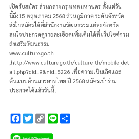
เปิดรับสมัคร ส่วนกลาง กรุงเทพมหานคร ตั้งแต่วัน
นีัถึง15 พฤษภาคม 2568 ส่วนภูมิภาค ระดับจังหวัด
ส่งใบสมัครได้ที่สำนักงานวัฒนธรรมแต่ละจังหวัด
สนใจประกวดดูรายละเอียดเพิ่มเติมได้ที่ เว็ปไซต์กรม
ส่งเสริมวัฒนธรรม
www.culture.go.th
,http://www.culture.go.th/culture_th/mobile_det
ail.php?cid=9&nid=8226 เพื่อความเป็นเลิศและ
ต้นแบบด้านมารยาทไทย ปี 2568 สมัครเข้าร่วม
ประกวดได้แล้ววันนี้.
F
T
C
Li
S
ac
wi
o
n
h
e
tt
p
e
ar