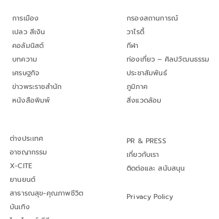
การเมือง
กรองสถานการณ์
เปลว สีเงิน
วาไรตี้
คอลัมนิสต์
กีฬา
บทความ
ท่องเที่ยว – ศิลปวัฒนธรรม
เศรษฐกิจ
ประชาสัมพันธ์
ข่าวพระราชสำนัก
ภูมิภาค
หนังสือพิมพ์
สิ่งแวดล้อม
ต่างประเทศ
PR & PRESS
อาชญากรรม
เกี่ยวกับเรา
X-CITE
ติดต่อและ สนับสนุน
ยานยนต์
สาธารณสุข-คุณภาพชีวิต
Privacy Policy
บันเทิง