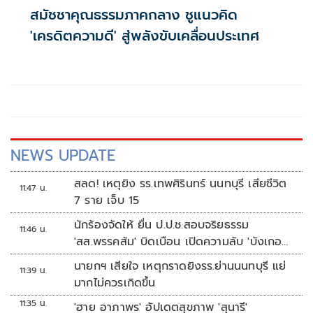
สมัชชาคุณธรรมภาคกลาง ชูแนวคิด
'เครดิตความดี' สู่พลังขับเคลื่อนประเทศ
NEWS UPDATE
สลด! เหตุยิง รร.เทพศิรินทร์ นนทบุรี เสียชีวิต
11:47 น.
7 ราย เจ็บ 15
นักร้องจัดให้ ยื่น ป.ป.ช.สอบจริยธรรม
11:46 น.
'สส.พรรคส้ม' บิดเบือน เปิดความลับ 'บังเกอร์
ทหาร'
นายกฯ เสียใจ เหตุกราดยิงรร.ย่านนนทบุรี แย่
11:39 น.
มากไม่ควรเกิดขึ้น
11:35 น.
'ฮาย อาภาพร' อัปเดตสุขภาพ 'สุนารี'