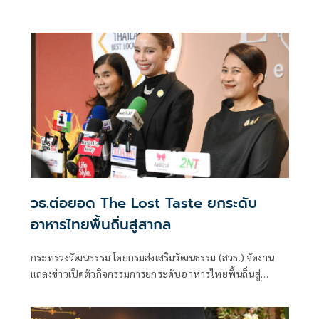
วธ.ต่อยอด The Lost Taste ยกระดับ
อาหารไทยพื้นถิ่นสู่สากล
กระทรวงวัฒนธรรม โดยกรมส่งเสริมวัฒนธรรม (สวธ.) จัดงาน
แถลงข่าวเปิดตัวกิจกรรมการยกระดับอาหารไทยพื้นถิ่นสู่
อาหารโลก “Thai Local Food to World Food” พร้อมเปิดตัว
ตราสัญลักษณ์ “Thailand Best Local Food” (TBLF) ภายใต้