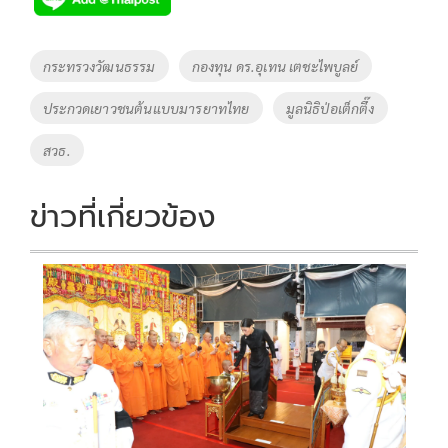
b
er
y
e
o
Li
Tags
กระทรวงวัฒนธรรม
กองทุน ดร.อุเทน เตชะไพบูลย์
o
n
ประกวดเยาวชนต้นแบบมารยาทไทย
มูลนิธิป่อเต็กตึ๊ง
k
k
สวธ.
ข่าวที่เกี่ยวข้อง