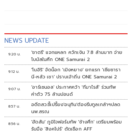
ครอบคลุมวุฒิ ปวช., ปวส., ป
NEWS UPDATE
'ชาตรี' แจกแหลก ควักเงิน 7.8 ล้านบาท จ่าย
9:20 น.
โบนัสในศึก ONE Samurai 2
'โนอิริ' จัดน็อก 'เมิงหยาง' ยกแรก 'เซียซารา
9:12 น.
นี-หลัว เชา' ปราบเจ้าถิ่น ONE Samurai 2
'อาร์เซนอล' ประกาศคว้า 'กีมาไรส์' ร่วมทัพ
9:07 น.
ค่าตัว 75 ล้านปอนด์
อดีตสว.ชี้เปรี้ยง'อนุทิน'ต้องรีบทูลเกล้าฯปลด
8:57 น.
นพ.สรณ
'ฮัดสัน' ภูมิใจฟอร์มทัพ 'ช้างศึก' เตรียมพร้อม
8:56 น.
รับมือ 'สิงคโปร์' ตัดเชือก AFF