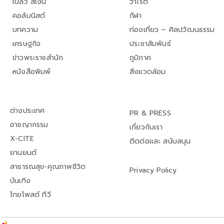
เปลว สีเงิน
วาไรตี้
คอลัมนิสต์
กีฬา
บทความ
ท่องเที่ยว – ศิลปวัฒนธรรม
เศรษฐกิจ
ประชาสัมพันธ์
ข่าวพระราชสำนัก
ภูมิภาค
หนังสือพิมพ์
สิ่งแวดล้อม
ต่างประเทศ
PR & PRESS
อาชญากรรม
เกี่ยวกับเรา
X-CITE
ติดต่อและ สนับสนุน
ยานยนต์
สาธารณสุข-คุณภาพชีวิต
Privacy Policy
บันเทิง
ไทยโพสต์ ทีวี