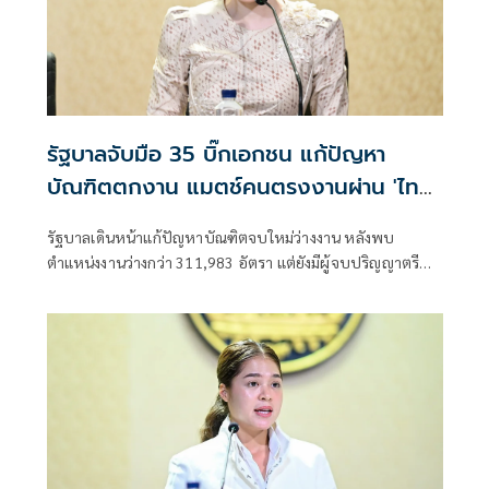
รัฐบาลจับมือ 35 บิ๊กเอกชน แก้ปัญหา
บัณฑิตตกงาน แมตช์คนตรงงานผ่าน 'ไทย
มีงานทำ'
รัฐบาลเดินหน้าแก้ปัญหาบัณฑิตจบใหม่ว่างงาน หลังพบ
ตำแหน่งงานว่างกว่า 311,983 อัตรา แต่ยังมีผู้จบปริญญาตรี
กว่า 25,000 คนหางานไม่ได้ เร่งผนึก 35 บริษัทชั้นนำ พัฒนา
ทักษะแรงงานให้ตรงกับ