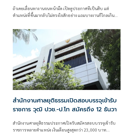
ถ้าเคยเลื่อนหางานจนหน้ามืด เปิดดูประกาศทีเป็นสิบ แต่
ตำแหน่งที่ขึ้นมากลับไม่ตรงใจสักอย่าง แถมบางงานก็ไกลเกิน
เดินทางไม่ไหว จนรู้สึกว่า
สำนักงานศาลยุติธรรมเปิดสอบบรรจุเข้ารับ
ราชการ วุฒิ ปวช.-ป.โท สมัครถึง 12 ธันวา
สำนักงานศาลยุติธรรมประกาศเปิดรับสมัครสอบบรรจุเข้ารับ
ราชการหลายตำแหน่ง เงินเดือนสูงสุดกว่า 23,000 บาท