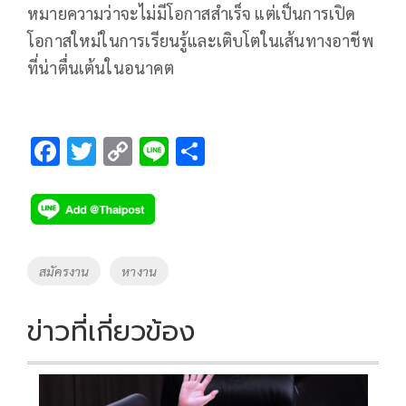
หมายความว่าจะไม่มีโอกาสสำเร็จ แต่เป็นการเปิด
โอกาสใหม่ในการเรียนรู้และเติบโตในเส้นทางอาชีพ
ที่น่าตื่นเต้นในอนาคต
F
T
C
Li
S
ac
wi
o
n
h
e
tt
p
e
ar
b
er
y
e
o
Li
Tags
สมัครงาน
หางาน
o
n
k
k
ข่าวที่เกี่ยวข้อง