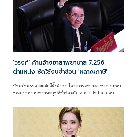
'วรงค์' ค้านจ้างอาสาพยาบาล 7,256
ตำแหน่ง ซัดใช้งบซ้ำซ้อน 'ผลาญภาษี'
หัวหน้าพรรคไทยภักดีตั้งคำถามโครงการอาสาพยาบาลชุมชน
ของกระทรวงสาธารณสุข ชี้ซ้ำซ้อนกับ อสม. กว่า 1 ล้านคน
พร้อมเสนอให้นำงบประมาณไปบรรจุพยาบาลและบุคลากร
สาธารณสุข