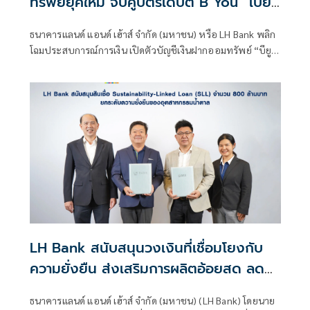
ทรัพย์ยุคใหม่ จับคู่บัตรเดบิต B You “เปย์
ได้ทุกฟีล รับดีลแบบจัดเต็ม” ตอบโจทย์ทุก
ธนาคารแลนด์ แอนด์ เฮ้าส์ จำกัด (มหาชน) หรือ LH Bank พลิก
ไลฟ์สไตล์การเงิน
โฉมประสบการณ์การเงิน เปิดตัวบัญชีเงินฝากออมทรัพย์ “บียู
เพย์” (B You Pay) ควบคู่กับ บัตรเดบิต B You
LH Bank สนับสนุนวงเงินที่เชื่อมโยงกับ
ความยั่งยืน ส่งเสริมการผลิตอ้อยสด ลด
PM 2.5 ให้แก่ บมจ.น้ำตาลบุรีรัมย์ วงเงิน
ธนาคารแลนด์ แอนด์ เฮ้าส์ จำกัด (มหาชน) (LH Bank) โดยนาย