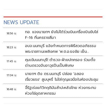
NEWS UPDATE
ทอ. แจงนายกฯ ยังไม่ได้ร่วมบินเครื่องบินขับไล่
18:56 น.
F-16 ที่นครราชสีมา
อบจ.นนทบุรี แจ้งกำหนดการพิธีสวดอภิธรรม
18:23 น.
พระราชทานเพลิงศพ 'พ.ต.อ.ธงชัย เย็น
ประเสริฐ'
คุมเข้มนนทบุรี! ตำรวจ-ฝ่ายปกครอง ร่วมตั้ง
17:45 น.
ด่านตรวจจับอาวุธปืนเป็นพิเศษ
นายกฯ ติง ตร.นนทบุรี ปล่อย 'ฉลอง
17:04 น.
เรี่ยวแรง' สูบบุหรี่ ไม่ใส่กุญแจมือในห้องประชุม
จี้รัฐเร่งแก้วิกฤติมันสำปะหลังไทย ห่วงกระทบ
16:48 น.
ห่วงโซ่อุตสาหกรรม