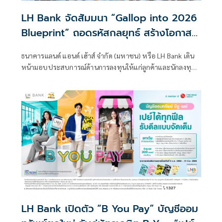
LH Bank จัดสัมมนา “Gallop into 2026
Blueprint” ถอดรหัสกลยุทธ์ สร้างโอกาส
การลงทุนโลกการเงิน
ธนาคารแลนด์ แอนด์ เฮ้าส์ จำกัด (มหาชน) หรือ LH Bank เดิน
หน้ามอบประสบการณ์ด้านการลงทุนให้แก่ลูกค้าและนักลงทุน
จัดงานสัมมนา “Gallop into 2026 Blueprint” ภายใต้แนวคิด
Opportunities Beyond Borders ถ่ายทอดมุมมองและกลยุทธ์
การลงทุนแห่งปี 2026 พร้อมเจาะลึกการใช้ AI
LH Bank เปิดตัว “B You Pay” บัญชีออม