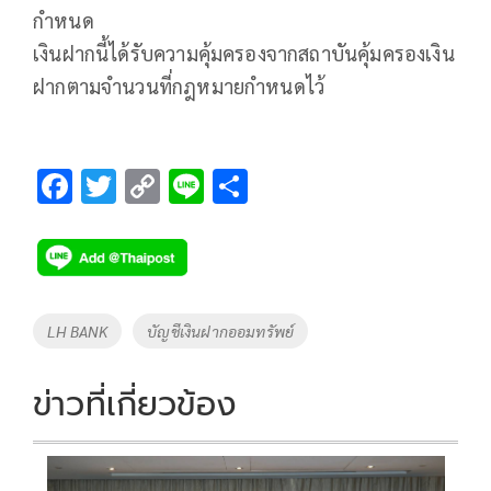
กำหนด
เงินฝากนี้ได้รับความคุ้มครองจากสถาบันคุ้มครองเงิน
ฝากตามจำนวนที่กฎหมายกำหนดไว้
F
T
C
Li
S
ac
wi
o
n
h
e
tt
p
e
ar
b
er
y
e
o
Li
Tags
LH BANK
บัญชีเงินฝากออมทรัพย์
o
n
k
k
ข่าวที่เกี่ยวข้อง