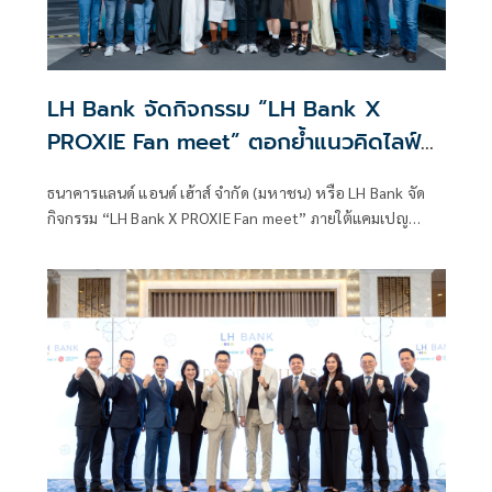
LH Bank จัดกิจกรรม “LH Bank X
PROXIE Fan meet” ตอกย้ำแนวคิดไลฟ์
สไตล์แบงก์กิ้งผ่านแคมเปญ “แบงก์ที่ใช่กับ
ธนาคารแลนด์ แอนด์ เฮ้าส์ จำกัด (มหาชน) หรือ LH Bank จัด
คนที่ชอบ สเปเชียล”
กิจกรรม “LH Bank X PROXIE Fan meet” ภายใต้แคมเปญ
“แบงก์ที่ใช่กับคนที่ชอบ สเปเชียล” เพื่อมอบประสบการณ์
พิเศษแก่ลูกค้าที่ใช้บริการแอปพลิเคชัน LHB You