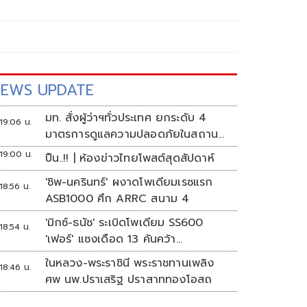
EWS UPDATE
มท. สั่งผู้ว่าฯทั่วประเทศ ยกระดับ 4
19:06 น.
มาตรการดูแลความปลอดภัยในสถาน
ศึกษา
19:00 น.
ปืน..!! | ห้องข่าวไทยโพสต์สุดสัปดาห์
'ชิพ-นครินทร์' ผงาดโพเดียมเรซแรก
18:56 น.
ASB1000 ศึก ARRC สนาม 4
'มิกซ์-ธนัช' ระเบิดโพเดียม SS600
18:54 น.
'เฟอร์' แซงเดือด 13 คันคว้า
แต้ม ศึก ARRC สนาม 4
ในหลวง-พระราชินี พระราชทานเพลิง
18:46 น.
ศพ นพ.ปราเสริฐ ปราสาททองโอสถ