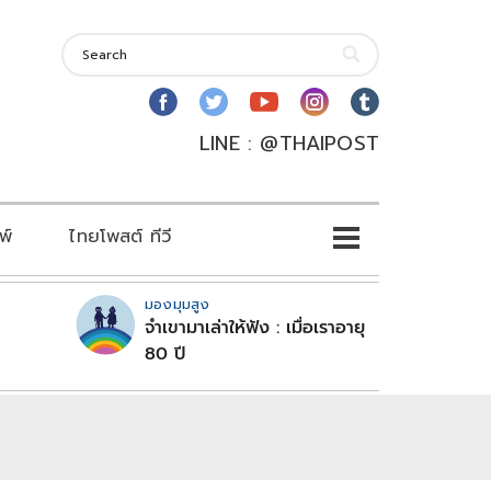
LINE : @THAIPOST
พ์
ไทยโพสต์ ทีวี
มองมุมสูง
จำเขามาเล่าให้ฟัง : เมื่อเราอายุ
80 ปี