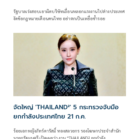
รัฐบาลเร่งสอบเอาผิดบริษัทเถื่อนหลอกแรงงานไปต่างประเทศ
งัดข้อกฎหมายเตือนคนไทย อย่าตกเป็นเหยื่อซ้ำรอย
จัดใหญ่ 'THAILAND²' 5 กระทรวงจับมือ
ยกกำลังประเทศไทย 21 ก.ค.
ร้อยเอกหญิงภัทร์ดารัสมิ์ ทองสลวยกร รองโฆษกประจำสำนัก
นายกรัฐมนตรี เปิดเผยว่า งาน “THAILAND² ยกกำลัง