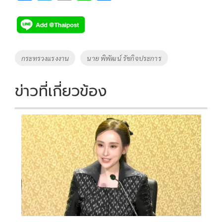
ac
wi
o
n
h
e
tt
p
e
ar
b
er
y
e
o
Li
Tags
กระทรวงแรงงาน
นาย พิพัฒน์ รัชกิจประการ
o
n
k
k
ข่าวที่เกี่ยวข้อง