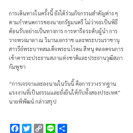
การเดินทางในครั้งนี้ ยังได้ร่วมกิจกรรมสำคัญต่าง ๆ
ตามกำหนดการของนายกรัฐมนตรี ไม่ว่าจะเป็นพิธี
ต้อนรับอย่างเป็นทางการ การหารือระดับผู้นำ การ
วางพวงมาลา ณ วิมานเอกราช และพระบรมราชานุ
สาวรีย์พระบาทสมเด็จพระนโรดม สีหนุ ตลอดจนการ
เข้าคารวะประธานสภาแห่งชาติและประธานวุฒิสภา
กัมพูชา
“การเจรจาและลงนามในวันนี้ คือการวางรากฐาน
แรงงานที่เป็นธรรมและยั่งยืนให้กับทั้งสองประเทศ”
นายพิพัฒน์ กล่าวสรุป
F
T
C
Li
S