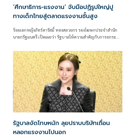
‘ศึกษาธิการ-แรงงาน’ จับมือปฏิรูปใหญ่ปู
ทางเด็กไทยสู่ตลาดแรงงานชั้นสูง
ร้อยเอกหญิงภัทร์ดารัสมิ์ ทองสลวยกร รองโฆษกประจำสำนัก
นายกรัฐมนตรี เปิดเผยว่า รัฐบาลให้ความสำคัญกับการยกระดับ
ศักยภาพทุนมนุษย์อย่างยั่งยืน
รัฐบาลงัดโทษหนัก ลุยปราบบริษัทเถื่อน
หลอกแรงงานไปนอก