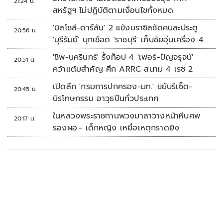
21:24 น.
สหรัฐฯ ไม่ปฏิบัติตามเงื่อนไขทั้งหมด
'บิสโซลี-ดาร์ลัน' 2 แข้งบราซิลซัดคนละประตู
20:56 น.
'บุรีรัมย์' บุกเชือด 'ราชบุรี' เก็บชัยอุ่นเครื่อง 4
นัดรวด
'ชิพ-นครินทร์' รั้งท็อป 4 'เฟอร์-ปัญจรุจน์'
20:51 น.
คว้าแต้มสำคัญ ศึก ARRC สนาม 4 เรซ 2
เปิดลึก 'กรมการปกครอง-มท.' ขยับรีเซ็ต-
20:45 น.
นิรโทษกรรม อาวุธปืนทั่วประเทศ
ในหลวงพระราชทานพวงมาลาวางหน้าหีบศพ
20:17 น.
รองผอ.- เด็กหญิง เหยื่อเหตุกราดยิง