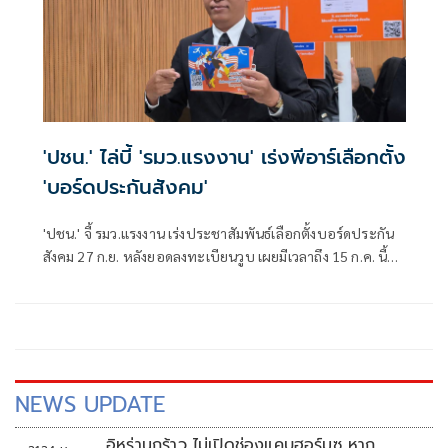
'ปชน.' ไล่บี้ 'รมว.แรงงาน' เร่งพีอาร์เลือกตั้ง
'บอร์ดประกันสังคม'
'ปชน.' จี้ รมว.แรงงาน เร่งประชาสัมพันธ์เลือกตั้งบอร์ดประกัน
สังคม 27 ก.ย. หลังยอดลงทะเบียนวูบ เผยมีเวลาถึง 15 ก.ค. นี้
หากไม่ลงทะเบียนล่วงหน้าหมดสิทธิร่วมดูแลเงิน 2.9 ล้านล้าน
บาท
NEWS UPDATE
อิหร่านกร้าว ไม่เปิดช่องแคบฮอร์มุซ หาก