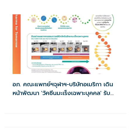
สร้างการรับรู้ในกลุ่มชาวเมียนมา
อภ. คณะแพทย์ฯจุฬาฯ-บริษัทอเมริกา เดิน
หน้าพัฒนา 'วัคซีนมะเร็งเฉพาะบุคคล' รับ
อาสาสมัครทดลองในมนุษย์