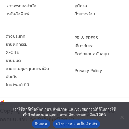
ข่าวพระราชสำนัก
ภูมิภาค
หนังสือพิมพ์
สิ่งแวดล้อม
ต่างประเทศ
PR & PRESS
อาชญากรรม
เกี่ยวกับเรา
X-CITE
ติดต่อและ สนับสนุน
ยานยนต์
สาธารณสุข-คุณภาพชีวิต
Privacy Policy
บันเทิง
ไทยโพสต์ ทีวี
Copyright© thaipost.net, All rights reserved.,
เราใช้คุกกี้เพื่อพัฒนาประสิทธิภาพ และประสบการณ์ที่ดีในการใช้
เว็บไซต์ของคุณ คุณสามารถศึกษารายละเอียดได้ที่นี่
ออกแบบเว็บ จัดทำเว็บไซต์โดย iDesign
ยินยอม
นโยบายความเป็นส่วนตัว