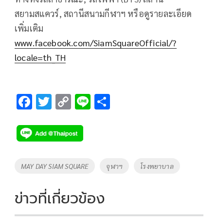
สยามสแควร์, สถานีสนามกีฬาฯ หรือดูรายละเอียด
เพิ่มเติม
www.facebook.com/SiamSquareOfficial/?
locale=th_TH
F
T
C
Li
S
ac
wi
o
n
h
e
tt
p
e
ar
b
er
y
e
o
Li
Tags
MAY DAY SIAM SQUARE
จุฬาฯ
โรงพยาบาล
o
n
k
k
ข่าวที่เกี่ยวข้อง