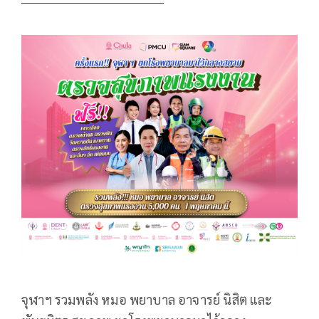
จุฬาฯ รวมพลัง หมอ พยาบาล อาจารย์ นิสิต และ