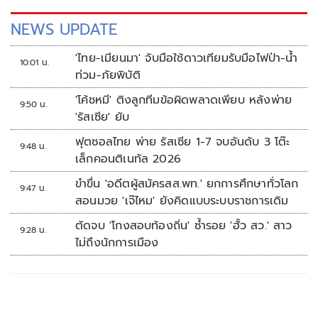
NEWS UPDATE
'ไทย-เมียนมา' จับมือใช้ดาวเทียมรับมือไฟป่า-น้ำ
10:01 น.
ท่วม-ภัยพิบัติ
'โค้ชหมี' ติงลูกทีมข้อผิดพลาดเพียบ หลังพ่าย
9:50 น.
'รัสเซีย' ยับ
ฟุตซอลไทย พ่าย รัสเซีย 1-7 จบอันดับ 3 โต๊ะ
9:48 น.
เล็กคอนติเนทัล 2026
ขำขื่น 'อดีตผู้สมัครสส.พท.' ยกการศึกษาทั่วโลก
9:47 น.
สอนมวย 'เจ๊ไหม' ยังคิดแบบระบบราชการเดิม
ตัดจบ 'โกงสอบท้องถิ่น' ซ้ำรอย 'ฮั้ว สว.' สาว
9:28 น.
ไม่ถึงนักการเมือง