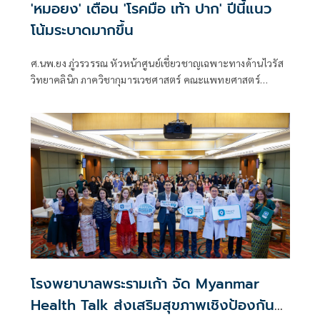
'หมอยง' เตือน 'โรคมือ เท้า ปาก' ปีนี้แนว
โน้มระบาดมากขึ้น
ศ.นพ.ยง ภู่วรวรรณ หัวหน้าศูนย์เชี่ยวชาญเฉพาะทางด้านไวรัส
วิทยาคลินิก ภาควิชากุมารเวชศาสตร์ คณะแพทยศาสตร์
จุฬาลงกรณ์มหาวิทยาลัย
โรงพยาบาลพระรามเก้า จัด Myanmar
Health Talk ส่งเสริมสุขภาพเชิงป้องกัน