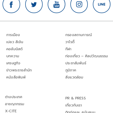
การเมือง
กรองสถานการณ์
เปลว สีเงิน
วาไรตี้
คอลัมนิสต์
กีฬา
บทความ
ท่องเที่ยว – ศิลปวัฒนธรรม
เศรษฐกิจ
ประชาสัมพันธ์
ข่าวพระราชสำนัก
ภูมิภาค
หนังสือพิมพ์
สิ่งแวดล้อม
ต่างประเทศ
PR & PRESS
อาชญากรรม
เกี่ยวกับเรา
X-CITE
ติดต่อและ สนับสนุน