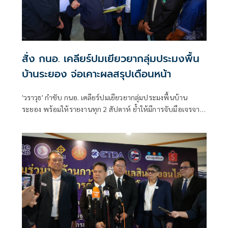
สั่ง กนอ. เคลียร์ปมเยียวยากลุ่มประมงพื้น
บ้านระยอง จ่อเคาะผลสรุปเดือนหน้า
'วราวุธ' กำชับ กนอ. เคลียร์ปมเยียวยากลุ่มประมงพื้นบ้าน
ระยอง พร้อมให้รายงานทุก 2 สัปดาห์ ย้ำให้มีการจับมือเจรจา
หาข้อสรุป พร้อมดึงคนกลางร่วมตัดสิน ในกรณีที่ผลการเจรจายัง
ไม่เป็นไปในทิศทางเดียวกัน ด้าน 'สุเมธ' รับลูกเร่งตรวจสิทธิเคาะ
ผลสรุปเดือนหน้า