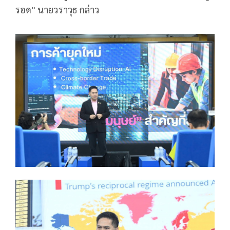
รอด" นายวราวุธ กล่าว