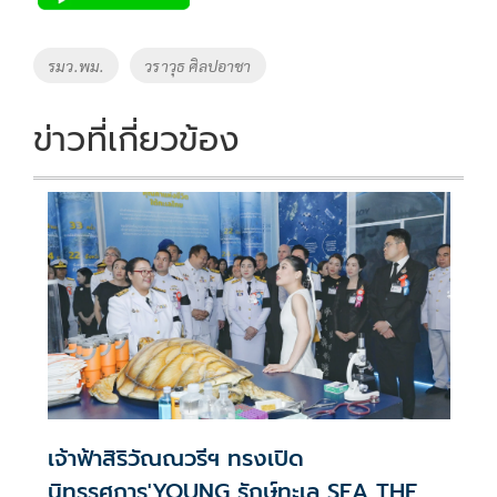
b
er
y
e
o
Li
Tags
รมว.พม.
วราวุธ ศิลปอาชา
o
n
k
k
ข่าวที่เกี่ยวข้อง
เจ้าฟ้าสิริวัณณวรีฯ ทรงเปิด
นิทรรศการ'YOUNG รักษ์ทะเล SEA THE