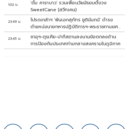
'ดั๊ม คาราบาว' รวมเพื่อนวัยมัธยมตั้งวง
1:02 น.
SweetCane (สวีทเคน)
โปรดเกล้าฯ 'พันเอกสุภัทร ชูตินันทน์' ดำรง
23:49 น.
ตำแหน่งนายทหารปฏิบัติการฯ-พระราชทานยศ
'พลตรี'
ซาอุฯ-ตุรเคีย-ปากีสถานลงนามข้อตกลงด้าน
23:45 น.
การป้องกันประเทศท่ามกลางสงครามในภูมิภาค