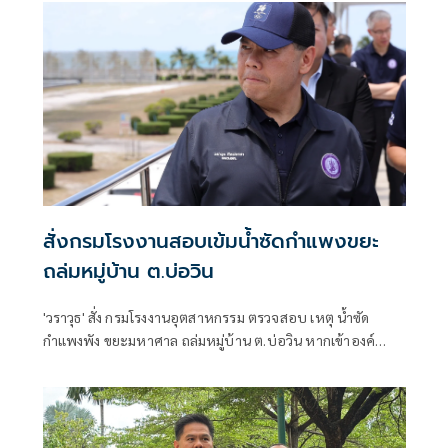
สั่งกรมโรงงานสอบเข้มน้ำซัดกำแพงขยะ
ถล่มหมู่บ้าน ต.บ่อวิน
'วราวุธ' สั่ง กรมโรงงานอุตสาหกรรม ตรวจสอบ เหตุ น้ำซัด
กำแพงพัง ขยะมหาศาล ถล่มหมู่บ้าน ต.บ่อวิน หากเข้าองค์
ประกอบโรงงาน บังคับใช้พรบ.โรงงาน เอาผิดทันที