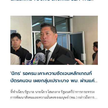
CHANGE'
'นิกร' รอครม.เคาะความชัดเจนหลักเกณฑ์
บัตรคนจน เผยกลุ่มเปราะบาง พม. ผ่านแค่
2 แสน จากที่ยื่นไป 1 ล้านคน
ที่ทำเนียบรัฐบาล นายนิกร โสมกลาง รัฐมนตรีว่าการกระทรวง
การพัฒนาสังคมและความมั่นคงของมนุษย์ (พม.) กล่าวถึงการ
สำรวจบัตรส