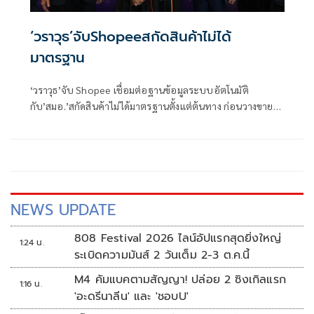
‘วราวุธ’จับShopeeสกัดสินค้าไม่ได้
มาตรฐาน
‘วราวุธ’จับ Shopee เชื่อมต่อฐานข้อมูลระบบอัตโนมัติ
กับ’สมอ.’สกัดสินค้าไม่ได้มาตรฐานตั้งแต่ต้นทาง ก่อนวางขาย
บนแพลตฟอร์ม
NEWS UPDATE
808 Festival 2026 ไลน์อัปแรกสุดยิ่งใหญ่
1:24 น.
ระเบิดความมันส์ 2 วันเต็ม 2-3 ต.ค.นี้
M4 คัมแบคตามสัญญา! ปล่อย 2 ซิงเกิลแรก
1:16 น.
'อะดรีนาลีน' และ 'ชอบU'