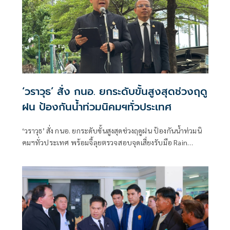
‘วราวุธ’ สั่ง กนอ. ยกระดับขั้นสูงสุดช่วงฤดู
ฝน ป้องกันน้ำท่วมนิคมฯทั่วประเทศ
‘วราวุธ’ สั่ง กนอ. ยกระดับขั้นสูงสุดช่วงฤดูฝน ป้องกันน้ำท่วมนิ
คมฯทั่วประเทศ พร้อมจี้ลุยตรวจสอบจุดเสี่ยงรับมือ Rain
Bormbใช้โมเดลพร่องน้ำ-เพิ่มแก้มลิง ผนึก EEC รับมือเอลนีโญ
ยาวถึงปี 70