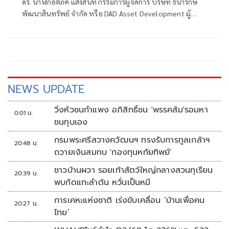
ดร. นาฬิกอติภัค แสงสนิท กรรมการผู้จัดการ บริษัท ธนารักษ์
พัฒนาสินทรัพย์ จำกัด หรือ DAD Asset Development ผู้
บริหารโครงการศูนย์ราชการเฉลิมพระเกียรติ ๘๐ พรรษา ๕
ธันวาคม ๒๕๕๐ เปิดเผยว่า ได้อนุมัติการติดตั้งเครื่องฟอก
อากาศ
NEWS UPDATE
วิ่งหัวชนกำแพง อภิสิทธิ์ชน 'พรรคส้ม'รอมหา
0:01 น.
ชนทุบเอง
กรมพระศรีสวางควัฒนฯ ทรงรับการทูลเกล้าฯ
20:48 น.
ถวายเงินสมทบ 'กองทุนหทัยทิพย์'
ชาวบ้านผวา รอยเท้าสัตว์ใหญ่กลางสวนทุเรียน
20:39 น.
พบกัดแทะลำต้น หวั่นเป็นหมี
การเคหะแห่งชาติ เร่งขับเคลื่อน ‘บ้านเพื่อคน
20:27 น.
ไทย’