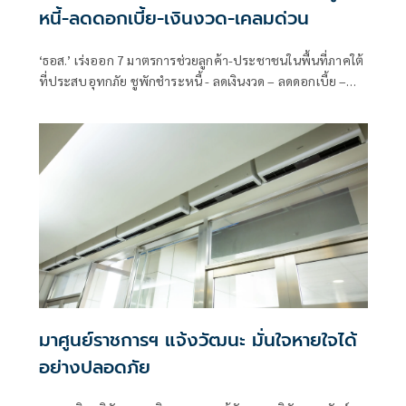
หนี้-ลดดอกเบี้ย-เงินงวด-เคลมด่วน
‘ธอส.’ เร่งออก 7 มาตรการช่วยลูกค้า-ประชาชนในพื้นที่ภาคใต้
ที่ประสบอุทกภัย ชูพักชำระหนี้ - ลดเงินงวด – ลดดอกเบี้ย –
เคลมสินไหมเร่งด่วน หวังบรรเทาความเดือดร้อนผู้ที่ได้รับผลก
ระทบในพื้นที่
มาศูนย์ราชการฯ แจ้งวัฒนะ มั่นใจหายใจได้
อย่างปลอดภัย