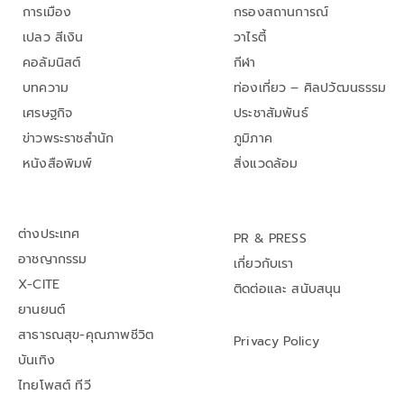
การเมือง
กรองสถานการณ์
เปลว สีเงิน
วาไรตี้
คอลัมนิสต์
กีฬา
บทความ
ท่องเที่ยว – ศิลปวัฒนธรรม
เศรษฐกิจ
ประชาสัมพันธ์
ข่าวพระราชสำนัก
ภูมิภาค
หนังสือพิมพ์
สิ่งแวดล้อม
ต่างประเทศ
PR & PRESS
อาชญากรรม
เกี่ยวกับเรา
X-CITE
ติดต่อและ สนับสนุน
ยานยนต์
สาธารณสุข-คุณภาพชีวิต
Privacy Policy
บันเทิง
ไทยโพสต์ ทีวี