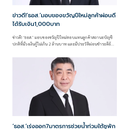
ข่าวดี!‘ธอส.’มอบของขวัญปีใหม่ลูกค้าผ่อนดี
ได้รับเงิน1,000บาท
ข่าวดี! ‘ธอส.’ มอบของขวัญปีใหม่ตอบแทนลูกค้าสถานะบัญชี
ปกติที่มีวงเงินกู้ไม่เกิน 2 ล้านบาท และมีประวัติผ่อนชำระดีย้อน
หลัง 48 งวด ได้รับเงิน 1,000 บาท นัดโอนรอบแรก ม.ค. 2569
‘ธอส.’เร่งออก7มาตรการช่วยน้ำท่วมใต้ชูพัก