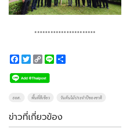
***********************
F
T
C
Li
S
ac
wi
o
n
h
e
tt
p
e
ar
b
er
y
e
o
Li
Tags
ธอส.
พื้นที่สีเขียว
วันต้นไม้ประจำปีของชาติ
o
n
k
k
ข่าวที่เกี่ยวข้อง