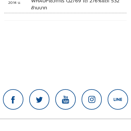
WHAUPโชว์กำไร Q2/69 โต 276%แตะ 532
20:14 น.
ล้านบาท