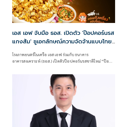
เอส เอฟ จับมือ ธอส. เปิดตัว 'ป๊อปคอร์นรส
แกงส้ม' ชูเอกลักษณ์ความจัดจ้านแบบไทย
ในโรงภาพยนตร์
โรงภาพยนตร์ในเครือ เอส เอฟ ร่วมกับ ธนาคาร
อาคารสงเคราะห์ (ธอส.) เปิดตัวป๊อปคอร์นรสชาติใหม่ “ป๊อป
คอร์นรสแกงส้ม” นำเอกลักษณ์ของอาหารไทยมาผสานเข้ากับ
ไลฟ์สไตล์ความบันเทิง ของคนรุ่นใหม่อย่างลงตัว