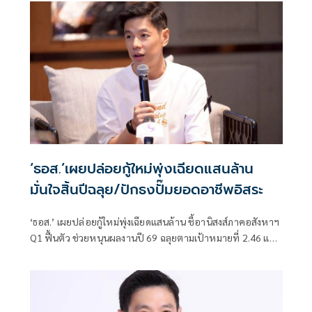
‘ธอส.’เผยปล่อยกู้ใหม่พุ่งเฉียดแสนล้าน
มั่นใจสิ้นปีฉลุย/ปักธงปั๊มยอดอาชีพอิสระ
‘ธอส.’ เผยปล่อยกู้ใหม่พุ่งเฉียดแสนล้าน ชี้อานิสงส์ภาคอสังหาฯ
Q1 ฟื้นตัว ช่วยหนุนผลงานปี 69 ฉลุยตามเป้าหมายที่ 2.46 แสน
ล้านบาท ปักธงปั๊มยอดปล่อยกู้กลุ่มอาชีพอิสระ ดึง Credit
Scoring ช่วยวิเคราะห์ข้อมูล พร้อมปั้นแผนระยะยาว 5 ปี เดิน
เครื่องหนุนคนไทยมีบ้าน เตรียมออกมาตรการแก้ปัญหา
อุปทานล้นตลาด