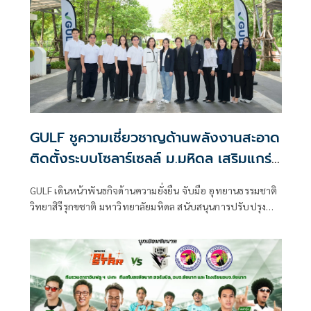
GULF ชูความเชี่ยวชาญด้านพลังงานสะอาด
ติดตั้งระบบโซลาร์เซลล์ ม.มหิดล เสริมแกร่ง
การวิจัยพัฒนา 'Nature-based
GULF เดินหน้าพันธกิจด้านความยั่งยืน จับมือ อุทยานธรรมชาติ
Innovation' พร้อมหนุนศักยภาพเด็กกลุ่ม
วิทยาสิรีรุกขชาติ มหาวิทยาลัยมหิดล สนับสนุนการปรับปรุง
เปราะบาง
หลังคา และติดตั้งระบบผลิตไฟฟ้าพลังงานแสงอาทิตย์ (Solar
Rooftop) มูลค่า 3.6 ล้านบาท เพื่อส่งเสริมการใช้พลังงาน
สะอาดในพื้นที่อุทยานฯ มุ่งยกระดับงานวิจัยด้านสมุนไพรไทยสู่
ระดับอุตสาหกรรม และสร้างโอกาสทางการเรียนรู้ให้กับกลุ่ม
เด็กที่มีความเปราะบางและประชาชนทั่วไป