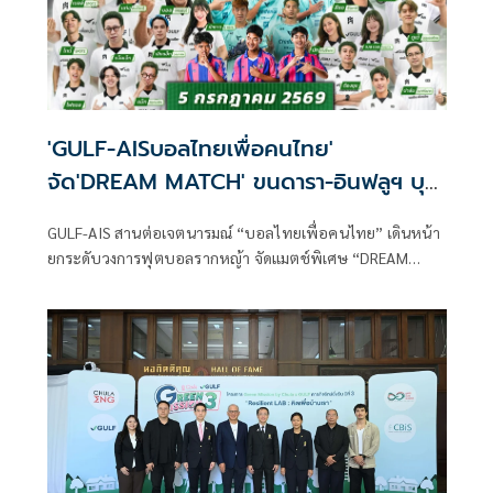
'GULF-AISบอลไทยเพื่อคนไทย'
จัด'DREAM MATCH' ขนดารา-อินฟลูฯ บุก
ชัยนาท
GULF-AIS สานต่อเจตนารมณ์ “บอลไทยเพื่อคนไทย” เดินหน้า
ยกระดับวงการฟุตบอลรากหญ้า จัดแมตช์พิเศษ “DREAM
MATCH แรงบันดาลใจบอลไทย ปลุกพลังบอลท้องถิ่น” สร้าง
ปรากฏการณ์ให้วงการฟุตบอลอีกครั้งด้วยการนำทัพรวมดารา
อินฟลูเอ็นเซอร์ชื่อดังมาฟาดแข้งในฟุตบอลนัดพิเศษกับ สโมสร
ชัยนาท ฮอร์นบิล , องค์การบริหารส่วนจังหวัดชัยนาท และ
โรงเรียนองค์การบริหารส่วนจังหวัดชัยนาท เพื่อสร้างแรง
บันดาลใจให้เยาวชนและร่วมปลุกกระแสฟุตบอลท้องถิ่นให้กลับ
มาคึกคักอีกครั้ง