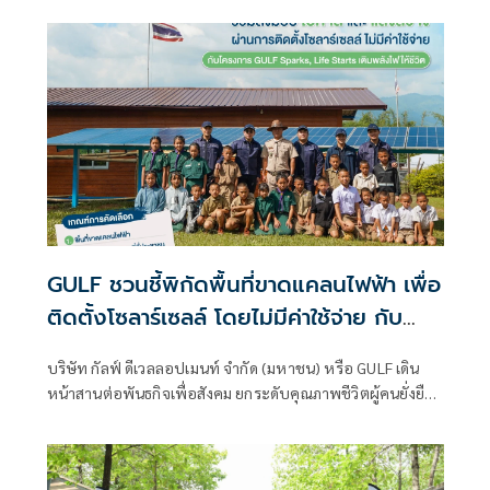
GULF ชวนชี้พิกัดพื้นที่ขาดแคลนไฟฟ้า เพื่อ
ติดตั้งโซลาร์เซลล์ โดยไม่มีค่าใช้จ่าย กับ
โครงการ ‘GULF Sparks, Life Starts เติม
บริษัท กัลฟ์ ดีเวลลอปเมนท์ จำกัด (มหาชน) หรือ GULF เดิน
พลังไฟให้ชีวิต’
หน้าสานต่อพันธกิจเพื่อสังคม ยกระดับคุณภาพชีวิตผู้คนยั่งยืน
กับโครงการ “GULF Sparks, Life Starts เติมพลังไฟให้ชีวิต”
ชวนทุกคนร่วมส่งพิกัดพื้นที่ที่ขาดแคลนไฟฟ้า