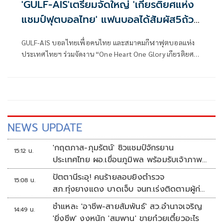
'GULF-AIS'เตรียมจัดใหญ่ 'เกียรติยศแห่ง
แชมป์ฟุตบอลไทย' แฟนบอลได้สัมผัส5ถ้วย
แชมป์
GULF-AIS บอลไทยเพื่อคนไทย และสมาคมกีฬาฟุตบอลแห่ง
ประเทศไทยฯ ร่วมจัดงาน “One Heart One Glory เกียรติยศ
แห่งแชมป์ฟุตบอลไทย” เพื่อเฉลิมฉลองความสำเร็จของวงการ
ฟุตบอลไทย พร้อมเปิดโอกาสให้แฟนบอลได้ร่วมภาคภูมิใจและ
สัมผัสถ้วยแชมป์ฟุตบอลไทยทั้ง 5 รายการ ประจำฤดูกาล
2568/69 อย่างใกล้ชิด ที่ AIS SIAM สยามสแควร์ ซอย 7
ระหว่างวันที่ 26-28 มิถุนายน 2569
NEWS UPDATE
'กฤตภาส-ภุมรัตน์' ซิวแชมป์จักรยาน
15:12 น.
ประเทศไทย ผอ.เขื่อนภูมิพล พร้อมรับเจ้าภาพ
ต่อ ปี 2570
ปัตตานีระอุ! คนร้ายลอบยิงตำรวจ
15:08 น.
สภ.ทุ่งยางแดง บาดเจ็บ จนท.เร่งติดตามผู้ก่อ
เหตุ
ชำแหละ 'อาชีพ-สายสัมพันธ์' สว.อำนาจเจริญ
14:49 น.
'ยิ่งชีพ' งงหนัก 'สมพาน' ขายก๋วยเตี๋ยวอะไร