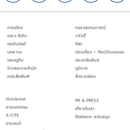
การเมือง
กรองสถานการณ์
เปลว สีเงิน
วาไรตี้
คอลัมนิสต์
กีฬา
บทความ
ท่องเที่ยว – ศิลปวัฒนธรรม
เศรษฐกิจ
ประชาสัมพันธ์
ข่าวพระราชสำนัก
ภูมิภาค
หนังสือพิมพ์
สิ่งแวดล้อม
ต่างประเทศ
PR & PRESS
อาชญากรรม
เกี่ยวกับเรา
X-CITE
ติดต่อและ สนับสนุน
ยานยนต์