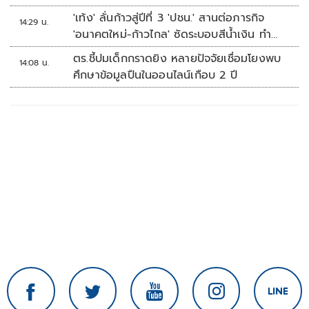
'เท้ง' ลั่นก้าวสู่ปีที่ 3 'ปชน.' สานต่อภารกิจ
14:29 น.
'อนาคตใหม่-ก้าวไกล' ซัดระบอบสีน้ำเงิน ทำ
หลักนิติรัฐ-นิติธรรมสั่นคลอน
ตร.ชี้ปมเด็กกราดยิง หลายปัจจัยเชื่อมโยงพบ
14:08 น.
ศึกษาข้อมูลปืนในออนไลน์เกือบ 2 ปี