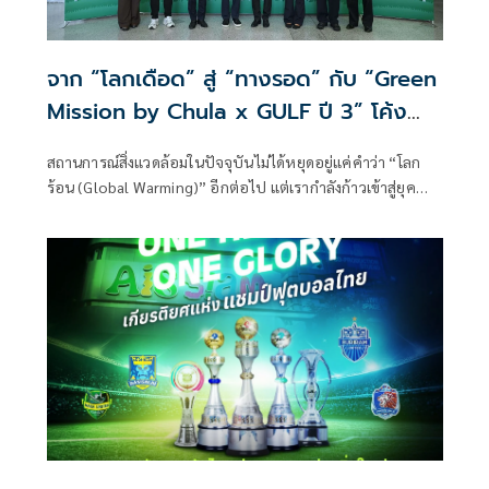
จาก “โลกเดือด” สู่ “ทางรอด” กับ “Green
Mission by Chula x GULF ปี 3” โค้ง
สุดท้าย! ชวนน้อง ๆ เยาวชนเปลี่ยนไอเดีย
สถานการณ์สิ่งแวดล้อมในปัจจุบันไม่ได้หยุดอยู่แค่คำว่า “โลก
เป็นนวัตกรรม ชิงทุนกว่า 1 แสนบาท สมัคร
ร้อน (Global Warming)” อีกต่อไป แต่เรากำลังก้าวเข้าสู่ยุค
ถึง 3 ก.ค. นี้
“โลกเดือด (Global Boiling)” อย่างเต็มตัว ปรากฏการณ์สภาพ
อากาศสุดขั้วที่เกิดขึ้นทั่วทุกภูมิภาคของประเทศไทย