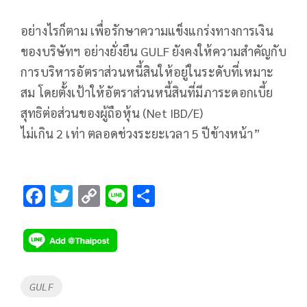
อย่างไรก็ตาม เพื่อรักษาความแข็งแกร่งทางการเงิน
ของบริษัทฯ อย่างยั่งยืน GULF ยังคงให้ความสำคัญกับ
การบริหารอัตราส่วนหนี้สินให้อยู่ในระดับที่เหมาะ
สม โดยตั้งเป้าให้อัตราส่วนหนี้สินที่มีภาระดอกเบี้ย
สุทธิต่อส่วนของผู้ถือหุ้น (Net IBD/E)
ไม่เกิน 2 เท่า ตลอดช่วงระยะเวลา 5 ปีข้างหน้า”
F
T
C
Li
S
ac
wi
o
n
h
e
tt
p
e
ar
b
er
y
e
o
Li
Tags
GULF
o
n