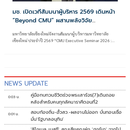
มช. เปิดเวทีสัมมนาผู้บริหาร 2569 เดินหน้า
“Beyond CMU” ผสานพลังวิจัย
นวัตกรรม และการศึกษารับโลกอนาคต
มหาวิทยาลัยเชียงใหม่จัดงานสัมมนาผู้บริหารมหาวิทยาลัย
เชียงใหม่ ประจำปี 2569 “CMU Executive Seminar 2026 :
Inclusive Innovation for Sustainability” ระหว่างวันที่ 23 –
24 พฤษภาคม 2569 ณ สำนัก
NEWS UPDATE
คู่มือทบทวนชีวิตช่วงพระเสาร์จร(7)เดินถอย
0:03 น.
หลังสำหรับคนทุกลัคนาราศีตอนที่2
สอบท้องถิ่น-ฮั้วสว.-ผลงานไม่ออก บั่นทอนเชื่อ
0:01 น.
มั่น'รัฐบาลอนุทิน'
'ลิโอเนล เมสซี' สูญเสียคุณพ่อ 'ฮอร์เก' จากไป