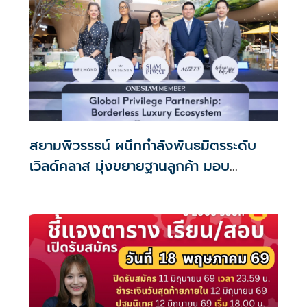
สยามพิวรรธน์ ผนึกกำลังพันธมิตรระดับ
เวิลด์คลาส มุ่งขยายฐานลูกค้า มอบ
ประสบการณ์สุดลักชูรี