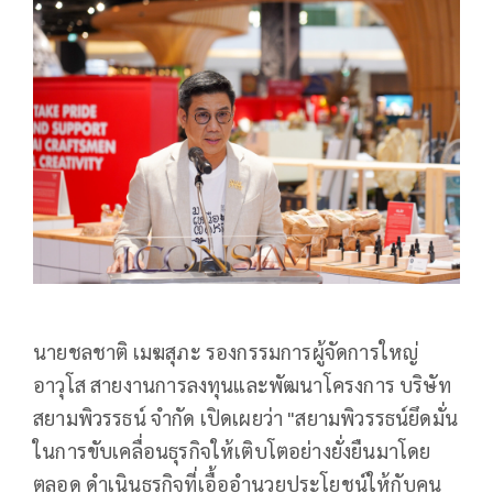
นายชลชาติ เมฆสุภะ รองกรรมการผู้จัดการใหญ่
อาวุโส สายงานการลงทุนและพัฒนาโครงการ บริษัท
สยามพิวรรธน์ จำกัด เปิดเผยว่า "สยามพิวรรธน์ยึดมั่น
ในการขับเคลื่อนธุรกิจให้เติบโตอย่างยั่งยืนมาโดย
ตลอด ดำเนินธุรกิจที่เอื้ออำนวยประโยชน์ให้กับคน