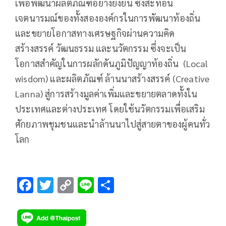
เพื่อพัฒนาผลิตภัณฑ์อย่างยั่งยืน ซึ่งสะท้อน
เจตนารมณ์ของทั้งสององค์กรในการพัฒนาท้องถิ่น
และขยายโอกาสทางเศรษฐกิจผ่านความคิด
สร้างสรรค์ วัฒนธรรม และนวัตกรรม ซึ่งจะเป็น
โอกาสสำคัญในการผลักดันภูมิปัญญาท้องถิ่น (Local
wisdom) และผลิตภัณฑ์ ล้านนาสร้างสรรค์ (Creative
Lanna) สู่การสร้างมูลค่าเพิ่มและขยายตลาดทั้งใน
ประเทศและต่างประเทศ โดยใช้นวัตกรรมเพื่อเสริม
ศักยภาพชุมชนและนำล้านนาไปสู่สายตาของผู้คนทั่ว
โลก
F
T
C
Li
S
ac
wi
o
n
h
e
tt
p
e
ar