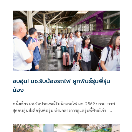
ดำเนินงานของสถาบันวิจัยและพัฒนาพลังงานนครพิงค์
มหาวิทยาลัยเชียงใหม่ (ERDI-CMU) ด้วยแนวคิด “ขยะเป็น
พลังงาน” (Waste to Energy)
อบอุ่น! มช.รับน้องรถไฟ ผูกพันธ์รุ่นพี่รุ่น
น้อง
หนึ่งเดียว มช.จัดประเพณีรับน้องรถไฟ มช. 2569 บรรยากาศ
สุดอบอุ่นส่งต่อรุ่นต่อรุ่น ท่ามกลางการดูแลรุ่นพี่ศิษย์เก่า -
ปัจจุบัน