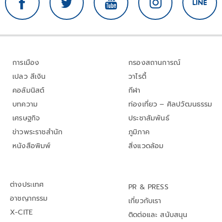
การเมือง
กรองสถานการณ์
เปลว สีเงิน
วาไรตี้
คอลัมนิสต์
กีฬา
บทความ
ท่องเที่ยว – ศิลปวัฒนธรรม
เศรษฐกิจ
ประชาสัมพันธ์
ข่าวพระราชสำนัก
ภูมิภาค
หนังสือพิมพ์
สิ่งแวดล้อม
ต่างประเทศ
PR & PRESS
อาชญากรรม
เกี่ยวกับเรา
X-CITE
ติดต่อและ สนับสนุน