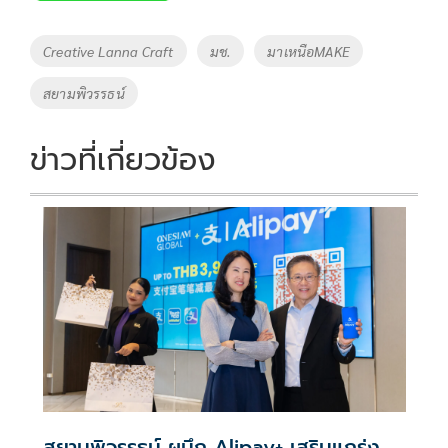
b
er
y
e
o
Li
Tags
Creative Lanna Craft
มช.
มาเหนือMAKE
o
n
สยามพิวรรธน์
k
k
ข่าวที่เกี่ยวข้อง
สยามพิวรรธน์ ผนึก Alipay+ เสริมแกร่ง