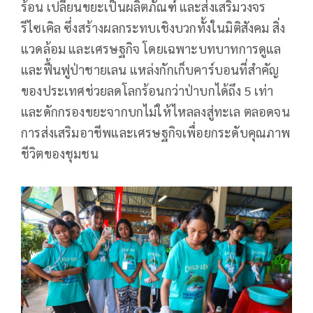
ร้อน เปลี่ยนขยะเป็นผลิตภัณฑ์ และส่งเสริมวงจร
รีไซเคิล ซึ่งสร้างผลกระทบเชิงบวกทั้งในมิติสังคม สิ่ง
แวดล้อม และเศรษฐกิจ โดยเฉพาะบทบาทการดูแล
และฟื้นฟูป่าชายเลน แหล่งกักเก็บคาร์บอนที่สำคัญ
ของประเทศช่วยลดโลกร้อนกว่าป่าบกได้ถึง 5 เท่า
และดักกรองขยะจากบกไม่ให้ไหลลงสู่ทะเล ตลอดจน
การส่งเสริมอาชีพและเศรษฐกิจเพื่อยกระดับคุณภาพ
ชีวิตของชุมชน