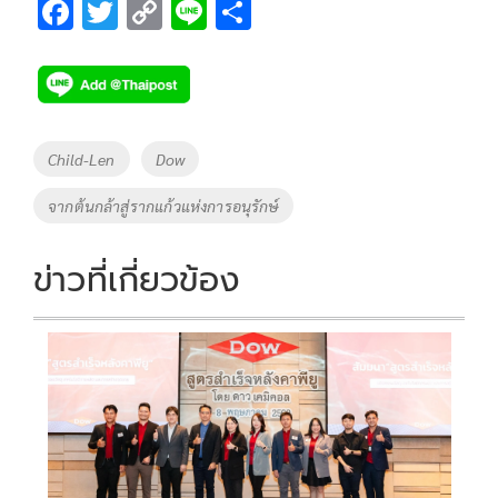
F
T
C
Li
S
ac
wi
o
n
h
e
tt
p
e
ar
b
er
y
e
o
Li
Tags
Child-Len
Dow
o
n
จากต้นกล้าสู่รากแก้วแห่งการอนุรักษ์
k
k
ข่าวที่เกี่ยวข้อง