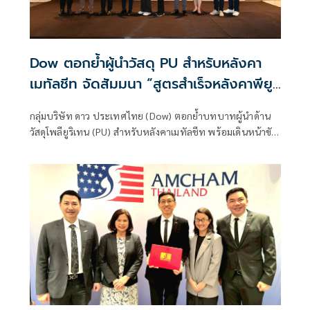
Dow ตอกย้ำผู้นำวัสดุ PU สำหรับหลังคา
เมทัลชีท จัดสัมมนา “สูตรสำเร็จหลังคาพียู”
ยกระดับมาตรฐานงานก่อสร้างไทย
กลุ่มบริษัท ดาว ประเทศไทย (Dow) ตอกย้ำบทบาทผู้นำด้าน
วัสดุโพลียูริเทน (PU) สำหรับหลังคาเมทัลชีท พร้อมเดินหน้าขับ
เคลื่อนอุตสาหกรรมก่อสร้างไทยสู่มาตรฐานที่สูงขึ้น ผ่านการจัด
สัมมนา “สูตรสำเร็จหลังคาพียู” ณ โรงแรมฮิลตัน พัทยา เมื่อวัน
ที่ 8 พฤษภาคม 2569 โดยมีผู้เข้าร่วมจากหลากหลายภาคส่วนใน
อุตสาหกรรม ทั้งผู้ผลิต ผู้รับเหมา สถาปนิก วิศวกร และหน่วย
งานที่เกี่ยวข้อง