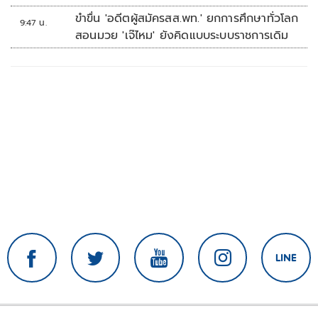
ขำขื่น 'อดีตผู้สมัครสส.พท.' ยกการศึกษาทั่วโลก
9:47 น.
สอนมวย 'เจ๊ไหม' ยังคิดแบบระบบราชการเดิม