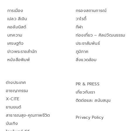
การเมือง
กรองสถานการณ์
เปลว สีเงิน
วาไรตี้
คอลัมนิสต์
กีฬา
บทความ
ท่องเที่ยว – ศิลปวัฒนธรรม
เศรษฐกิจ
ประชาสัมพันธ์
ข่าวพระราชสำนัก
ภูมิภาค
หนังสือพิมพ์
สิ่งแวดล้อม
ต่างประเทศ
PR & PRESS
อาชญากรรม
เกี่ยวกับเรา
X-CITE
ติดต่อและ สนับสนุน
ยานยนต์
สาธารณสุข-คุณภาพชีวิต
Privacy Policy
บันเทิง