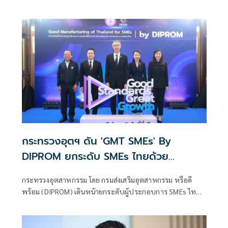
กระทรวงอุตฯ ดัน 'GMT SMEs' By
DIPROM ยกระดับ SMEs ไทยด้วย
มาตรฐานระดับสากล พร้อม ผนึก 'ส.อ.ท.'
กระทรวงอุตสาหกรรม โดย กรมส่งเสริมอุตสาหกรรม หรือดี
ต่อยอดรับแรงแข่งขันการค้าโลก
พร้อม (DIPROM) เดินหน้ายกระดับผู้ประกอบการ SMEs ไทย
ด้วยมาตรฐานที่ตรวจสอบได้ผ่านการผลักดัน “Good
Manufacturing of Thailand for SMEs : GMT SMEs (GMT By
DIPROM)” มาตรฐานการผลิตสำหรับ SMEs ไทย ครอบคลุม