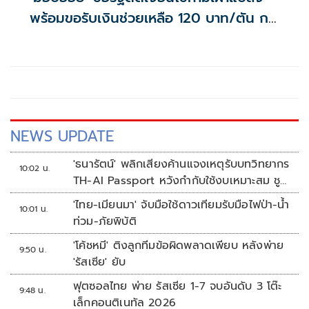
พร้อมขอรับเงินช่วยเหลือ 120 บาท/ตัน กระ
ทรวงฯ ชี้เสี่ยงกระทบเป้าหมายลด PM2.5
NEWS UPDATE
'ธนารัตน์' พลิกเสียงค้านแจงเหตุรับบทวิทยากร
10:02 น.
TH-AI Passport หวังกำกับใช้งบเหมาะสม ชู
จุดเด่นคนไทยได้ใช้ AI ระดับโปร ลดเหลื่อมล้ำ
'ไทย-เมียนมา' จับมือใช้ดาวเทียมรับมือไฟป่า-น้ำ
10:01 น.
ทางเทคโนโลยี เซฟงบไปกว่า900ล้าน เชื่อหาก
ท่วม-ภัยพิบัติ
ใช้เต็มที่เอกชนขาดทุนย่อยยับ
'โค้ชหมี' ติงลูกทีมข้อผิดพลาดเพียบ หลังพ่าย
9:50 น.
'รัสเซีย' ยับ
ฟุตซอลไทย พ่าย รัสเซีย 1-7 จบอันดับ 3 โต๊ะ
9:48 น.
เล็กคอนติเนทัล 2026