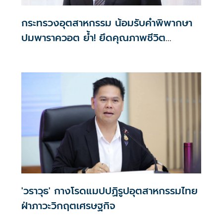
กระทรวงอุตสาหกรรม น้อมรับคำพิพากษา
ปมพาราควอต ย้ำ! ยึดคุณภาพชีวิต
ประชาชน-ชุมชนเป็นศูนย์กลาง
'วราวุธ' กางโรดแมปปฏิรูปอุตสาหกรรมไทย
ฝ่าภาวะวิกฤตเศรษฐกิจ