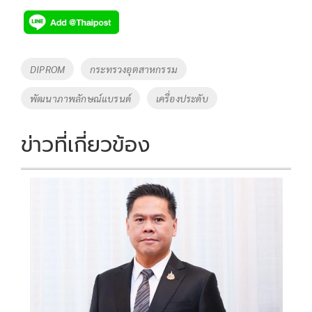
e
tt
p
e
ar
b
er
y
e
o
Li
Tags
DIPROM
กระทรวงอุตสาหกรรม
o
n
พัฒนาภาพลักษณ์แบรนด์
เครื่องประดับ
k
k
ข่าวที่เกี่ยวข้อง