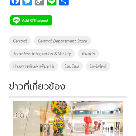
F
T
C
Li
S
ac
wi
o
n
h
e
tt
p
e
ar
b
er
y
e
o
Li
Tags
Central
Central Department Store
o
n
Seamless Integration & Variety
ทันสมัย
k
k
ห้างสรรพสินค้าเซ็นทรัล
โฉมใหม่
ไลฟ์สไตล์
ข่าวที่เกี่ยวข้อง