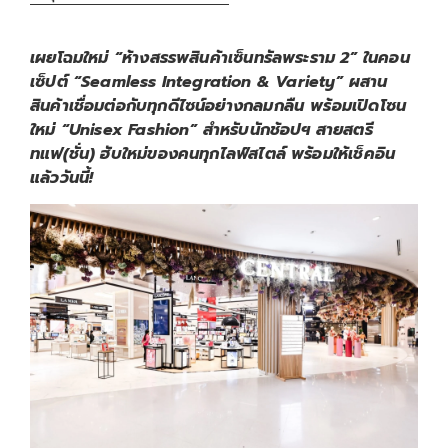
เผยโฉมใหม่
“ห้างสรรพสินค้าเซ็นทรัลพระราม 2” ในคอน
เซ็ปต์ “Seamless Integration & Variety”
ผสาน
สินค้าเชื่อมต่อกับทุกดีไซน์
อย่างกลมกลืน
พร้อมเปิดโซน
ใหม่
“Unisex Fashion”
สำหรับนักช้อปฯ สายสตรี
ทแฟ(ชั่น)
ฮับใหม่ของคนทุกไลฟ์สไตล์
พร้อมให้เช็คอิน
แล้ววันนี้
!