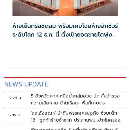
ห้างเซ็นทรัลชิดลม พร้อมเผยโฉมห้างลักชัวรี
ระดับโลก 12 ธ.ค. นี้ ตั้งเป้ายอดขายโตพุ่ง
30%
NEWS UPDATE
5 จังหวัดภาคเหนือน้ำถล่มอ่วม ปภ.สั่งสำรวจ
17:29 น.
ความเสียหาย บ้านเรือน- พื้นที่เกษตร
'สส.อังสณา' นำทีมพรรคเศรษฐกิจ ช่วยเด็ก
17:15 น.
13 ถูกทำร้ายซ้ำซาก ประสานพม.เข้าคุ้มครอง