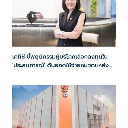
เคทีซี ชี้พฤติกรรมผู้บริโภคเลือกลงทุนใน
'ประสบการณ์' ดันยอดใช้จ่ายหมวดแหล่ง
ท่องเที่ยว-ไลฟ์สไตล์ พุ่งกว่าเท่าตัว