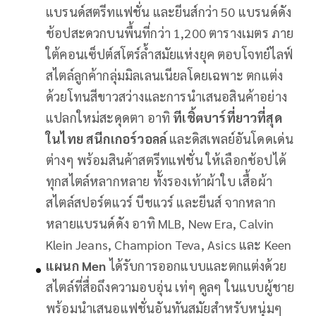
แบรนด์สตรีทแฟชั่น และยีนส์กว่า 50 แบรนด์ดัง
ช้อปสะดวกบนพื้นที่กว่า 1,200 ตารางเมตร ภาย
ใต้คอนเซ็ปต์สโตร์ล้ำสมัยแห่งยุค ตอบโจทย์ไลฟ์
สไตล์ลูกค้ากลุ่มมิลเลนเนียลโดยเฉพาะ ตกแต่ง
ด้วยโทนสีขาวสว่างและการนำเสนอสินค้าอย่าง
แปลกใหม่สะดุดตา อาทิ
ทีเชิ้ตบาร์ที่ยาวที่สุด
ในไทย
สนีกเกอร์
วอลล์
และดิสเพลย์อันโดดเด่น
ต่างๆ พร้อมสินค้าสตรีทแฟชั่น ให้เลือกช้อปได้
ทุกสไตล์หลากหลาย ทั้งรองเท้าผ้าใบ เสื้อผ้า
สไตล์สปอร์ตแวร์ บีชแวร์ และยีนส์ จากหลาก
หลายแบรนด์ดัง อาทิ MLB, New Era, Calvin
Klein Jeans, Champion Teva, Asics และ Keen
แผนก
Men
ได้รับการออกแบบและตกแต่งด้วย
สไตล์ที่สื่อถึงความอบอุ่น เท่ๆ คูลๆ ในแบบผู้ชาย
พร้อมนำเสนอแฟชั่นอันทันสมัยสำหรับหนุ่มๆ