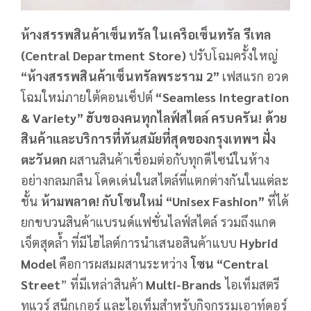
ห้างสรรพสินค้าเซ็นทรัล ในเครือเซ็นทรัล รีเทล
(
Central Department Store)
ปรับโฉมครั้งใหญ่
“ห้างสรรพสินค้าเซ็นทรัลพระราม
2”
เฟสแรก อวด
โฉมใหม่ภายใต้คอนเซ็ปต์
“Seamless Integration
& Variety”
ฮับของคนทุกไลฟ์สไตล์
ครบครัน
! ด้วย
สินค้าและบริการที่
ทันสมัยที่สุดของกรุงเทพฯ ฝั่ง
ตะวันตก
ผสานสินค้าเชื่อมต่อกับทุกดีไซน์ในห้าง
อย่างกลมกลืน โดดเด่นในสไตล์ที่แตกต่างกันในแต่ละ
ชั้น
ห้ามพลาด
! กับ
โซนใหม่
“Unisex Fashion”
ที่ได้
ยกขบวนสินค้าแบรนด์แฟชั่นไลฟ์สไตล์ รวมถึงแกด
เจ็ตสุดล้ำ ที่มีไฮไลต์การนำเสนอสินค้าแบบ
Hybrid
Model
คือการผสมผสานระหว่าง
โซน
“Central
Street
” ที่มีเหล่าสินค้า
Multi-Brands
ไอเท็มสตรี
ทแวร์ สนีกเกอร์ และไอเท็มสำหรับกิจกรรมเอาท์ดอร์