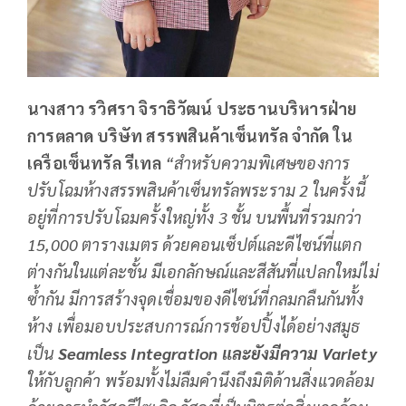
น
างสาว
รวิศรา จิราธิวัฒน์ ประธานบริหารฝ่าย
การตลาด บริษัท สรรพสินค้าเซ็นทรัล จำกัด ใน
เครือเซ็นทรัล รีเทล
“สำหรับความพิเศษของการ
ปรับโฉมห้างสรรพสินค้าเซ็นทรัลพระราม 2 ในครั้งนี้
อยู่ที่การปรับโฉมครั้งใหญ่ทั้ง 3 ชั้น
บนพื้นที่รวมกว่า
15,000
ตารางเมตร
ด้วยคอนเซ็ปต์และดีไซน์ที่แตก
ต่างกันในแต่ละชั้น มีเอกลักษณ์และสีสันที่แปลกใหม่ไม่
ซ้ำกัน มีการสร้างจุดเชื่อมของดีไซน์ที่กลมกลืนกันทั้ง
ห้าง เพื่อมอบประสบการณ์การช้อปปิ้งได้อย่างสมูธ
เป็น
Seamless Integration
และยังมีความ
Variety
ให้กับลูกค้า
พร้อมทั้งไม่ลืม
คำนึงถึงมิติด้านสิ่งแวดล้อม