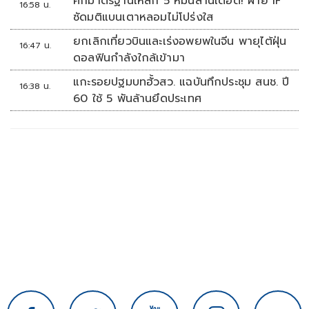
ศึกมาตรฐานเหล็ก 5 หมื่นล้านเดือด! ฝ่าย IF
16:58 น.
ซัดมติแบนเตาหลอมไม่โปร่งใส
ยกเลิกเที่ยวบินและเร่งอพยพในจีน พายุไต้ฝุ่น
16:47 น.
ดอลฟินกำลังใกล้เข้ามา
แกะรอยปฐมบทฮั้วสว. แฉบันทึกประชุม สนช. ปี
16:38 น.
60 ใช้ 5 พันล้านยึดประเทศ