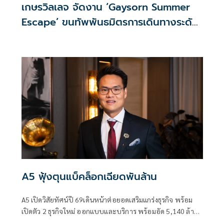
เกษรวิลเลจ จัดงาน ‘Gaysorn Summer
Escape’ ขนทัพพันธมิตรการเดินทางระดับ
พรีเมี่ยม ตอบโจทย์สายท่องเที่ยว
A5 ฟุ้งตุนแบ็คล็อกเฉียดพันล้าน
A5 เปิดวิสัยทัศน์ปี 69เดินหน้าต่อยอดเสริมแกร่งธุรกิจ พร้อม
เปิดตัว 2 ธุรกิจใหม่ ออกแบบและบริการ พร้อมอัด 5,140 ล้าน
บาท ผุด5โครงการใหม่ ตั้งเป้าปี69มียอดขาย 1,600ล้านบาท