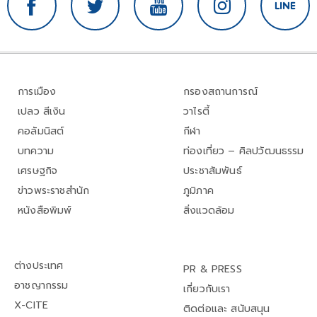
การเมือง
กรองสถานการณ์
เปลว สีเงิน
วาไรตี้
คอลัมนิสต์
กีฬา
บทความ
ท่องเที่ยว – ศิลปวัฒนธรรม
เศรษฐกิจ
ประชาสัมพันธ์
ข่าวพระราชสำนัก
ภูมิภาค
หนังสือพิมพ์
สิ่งแวดล้อม
ต่างประเทศ
PR & PRESS
อาชญากรรม
เกี่ยวกับเรา
X-CITE
ติดต่อและ สนับสนุน