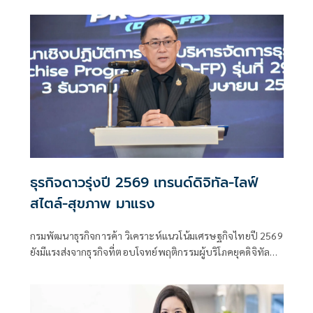
แบ็คล็อกกว่า 967 ล้านบาท
ธุรกิจดาวรุ่งปี 2569 เทรนด์ดิจิทัล-ไลฟ์
สไตล์-สุขภาพ มาแรง
กรมพัฒนาธุรกิจการค้า วิเคราะห์แนวโน้มเศรษฐกิจไทยปี 2569
ยังมีแรงส่งจากธุรกิจที่ตอบโจทย์พฤติกรรมผู้บริโภคยุคดิจิทัล
การเปลี่ยนผ่านเทคโนโลยี ไลฟ์สไตล์ที่เปลี่ยนแปลงรวดเร็ว และ
การเข้าสู่สังคมผู้สูงอายุ พร้อมจัดอันดับ 3 กลุ่มธุรกิจดาวรุ่งรวม
10 ประเภทเทรนด์ดิจิทัล-ไลฟ์สไตล์-สุขภาพ มาแรง