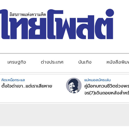
เศรษฐกิจ
ต่างประเทศ
บันเทิง
หนังสือพิม
คิดเหนือกระแส
แม่หมอสมัครเล่น
ตั้งใจด่าเขา...แต่เราเสียหาย
คู่มือทบทวนชีวิตช่วงพร
จร(7)เดินถอยหลังสำหร
ลัคนาราศีตอนที่2