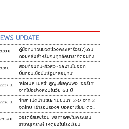
EWS UPDATE
คู่มือทบทวนชีวิตช่วงพระเสาร์จร(7)เดิน
0:03 น.
ถอยหลังสำหรับคนทุกลัคนาราศีตอนที่2
สอบท้องถิ่น-ฮั้วสว.-ผลงานไม่ออก
0:01 น.
บั่นทอนเชื่อมั่น'รัฐบาลอนุทิน'
'ลิโอเนล เมสซี' สูญเสียคุณพ่อ 'ฮอร์เก'
22:37 น.
จากไปอย่างสงบในวัย 68 ปี
'ไทย' เปิดบ้านชนะ 'เมียนมา' 2-0 จาก 2
22:26 น.
จุดโทษ เข้ารอบรองฯ บอลอาเซียน ดวล
'สิงคโปร์'
วธ.เตรียมพร้อม พิธีการศพในพระบรม
20:59 น.
ราชานุเคราะห์ เหตุยิงในโรงเรียน