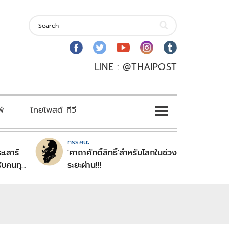
LINE : @THAIPOST
พ์
ไทยโพสต์ ทีวี
ทรรศนะ
ะเสาร์
'คาถาศักดิ์สิทธิ์'สำหรับโลกในช่วง
ับคนทุก
ระยะผ่าน!!!