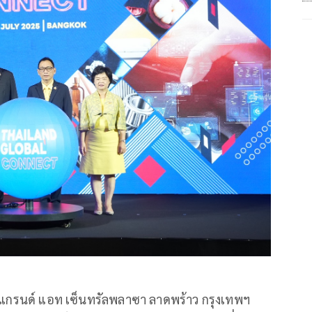
า แกรนด์ แอท เซ็นทรัลพลาซา ลาดพร้าว กรุงเทพฯ