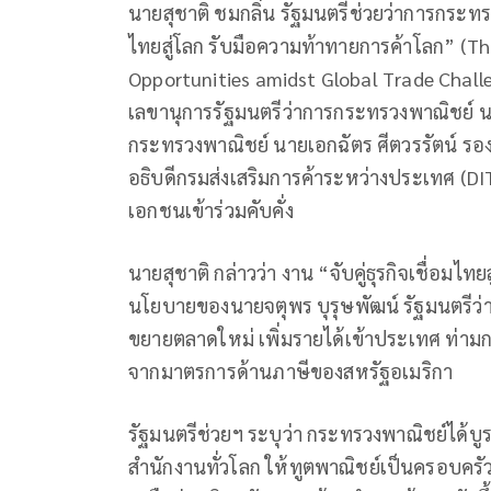
นายสุชาติ ชมกลิ่น รัฐมนตรีช่วยว่าการกระทรว
ไทยสู่โลก รับมือความท้าทายการค้าโลก” (T
Opportunities amidst Global Trade Challeng
เลขานุการรัฐมนตรีว่าการกระทรวงพาณิชย์ นาย
กระทรวงพาณิชย์ นายเอกฉัตร ศีตวรรัตน์ รอ
อธิบดีกรมส่งเสริมการค้าระหว่างประเทศ (
เอกชนเข้าร่วมคับคั่ง
นายสุชาติ กล่าวว่า งาน “จับคู่ธุรกิจเชื่อมไ
นโยบายของนายจตุพร บุรุษพัฒน์ รัฐมนตรีว่า
ขยายตลาดใหม่ เพิ่มรายได้เข้าประเทศ ท่าม
จากมาตรการด้านภาษีของสหรัฐอเมริกา
รัฐมนตรีช่วยฯ ระบุว่า กระทรวงพาณิชย์ได้บ
สำนักงานทั่วโลก ให้ทูตพาณิชย์เป็นครอบคร