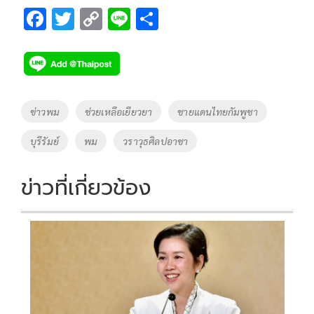
F
T
C
Li
S
ac
wi
o
n
h
e
tt
p
e
ar
b
er
y
e
o
Li
Tags
ข่าวพม
ช่วยเหลือเยียวยา
ชายแดนไทยกัมพูชา
o
n
บุรีรัมย์
พม
วราวุธศิลปอาชา
k
k
ข่าวที่เกี่ยวข้อง