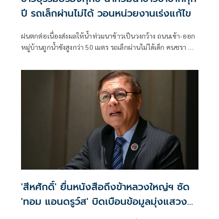
ปี รถเล็กผ่านไม่ได้ วอนหน่วยงานเร่งแก้ไข
ฝนตกต่อเนื่องส่งผลให้น้ำท่วมนาข้าวเป็นวงกว้าง ถนนเข้า-ออก
หมู่บ้านถูกน้ำขังสูงกว่า 50 เมตร รถเล็กผ่านไม่ได้เด็ก คนชรา ผู้
พิการเดือดร้อน ชาวบ้านเผยเป็นปัญหาซ้ำซากมาหลายปีวอน
หน่วยงานที่เกี่ยวข้องแก้ไข ขณะ อบต.เคยเสนอของบมาวาง
บล็อกคอนเวิร์สแก้ปัญหาระยะยาว แต่ถูกโยกไปที่อื่น เตรียม
หางบทำถนนให้สูงขึ้นบรรเทาความเดือดร้อน
'สีหศักดิ์' ยื่นหนังสือถึงข้าหลวงใหญ่ฯ ซัด
'ทอม แอนดรูว์ส' บิดเบือนข้อมูลมุ่งแสวงหา
ผลประโยชน์ทางการเมือง