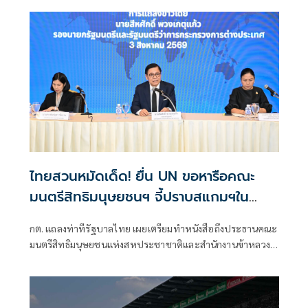
ไทยสวนหมัดเด็ด! ยื่น UN ขอหารือคณะ
มนตรีสิทธิมนุษยชนฯ จี้ปราบสแกมฯใน
กัมพูชา โต้ยิบรายงาน 'ทอม แอนดรูว์ส'
กต. แถลงท่าทีรัฐบาลไทย เผยเตรียมทำหนังสือถึงประธานคณะ
มนตรีสิทธิมนุษยชนแห่งสหประชาชาติและสำนักงานข้าหลวง
ใหญ่สิทธิมนุษยชน ที่นครเจนีวา หลัง “ทอม แอนดรูส์” เสนอ
รายงานพิเศษพาดพิงประเทศไทย มีหลายประเด็นที่ไม่เห็นด้วย
ชี้กระทบความเป็นกลาง -เที่ยงธรรม “สีหศักดิ์”