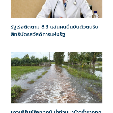
รัฐเร่งติดตาม 8.3 แสนคนยืนยันตัวตนรับ
สิทธิบัตรสวัสดิการแห่งรัฐ
ชาวบุรีรัมย์ร้องทุกข์ น้ำท่วมนาข้าวซ้ำซากทุก