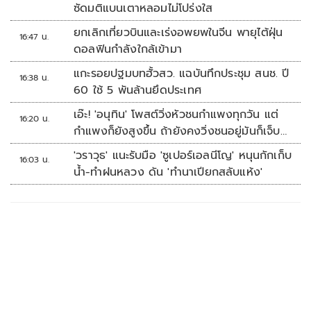
ซัดมติแบนเตาหลอมไม่โปร่งใส
ยกเลิกเที่ยวบินและเร่งอพยพในจีน พายุไต้ฝุ่น
16:47 น.
ดอลฟินกำลังใกล้เข้ามา
แกะรอยปฐมบทฮั้วสว. แฉบันทึกประชุม สนช. ปี
16:38 น.
60 ใช้ 5 พันล้านยึดประเทศ
เอ๊ะ! 'อนุทิน' โพสต์วิ่งหัวชนกำแพงทุกวัน แต่
16:20 น.
กำแพงก็ยังสูงขึ้น ถ้ายังคงวิ่งชนอยู่มันก็เจ็บ
หัวอีก
'วราวุธ' แนะรับมือ 'ซูเปอร์เอลนีโญ' หนุนกักเก็บ
16:03 น.
น้ำ-ทำฝนหลวง ดัน 'ทำนาเปียกสลับแห้ง'