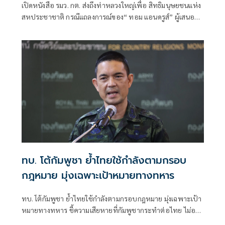
เปิดหนังสือ รมว. กต. ส่งถึงท่าหลวงใหญ่เพื่อ สิทธิมนุษยชนแห่ง
สหประชาชาติ กรณีแถลงการณ์ของ“ ทอม แอนดรูส์” ผู้เสนอ
รายงานพิเศษ เกี่ยวกับสถานการณ์สิทธิมนุษชนในกัมพูชา
พาดพิงไทยด้วยข้อมูลที่ไม่ตรงกับความเป็นจริง
ทบ. โต้กัมพูชา ย้ำไทยใช้กำลังตามกรอบ
กฎหมาย มุ่งเฉพาะเป้าหมายทางทหาร
ทบ. โต้กัมพูชา ย้ำไทยใช้กำลังตามกรอบกฎหมาย มุ่งเฉพาะเป้า
หมายทางทหาร ชี้ความเสียหายที่กัมพูชากระทำต่อไทย ไม่อาจ
ลบล้างด้วยการบิดเบือนข้อมูล