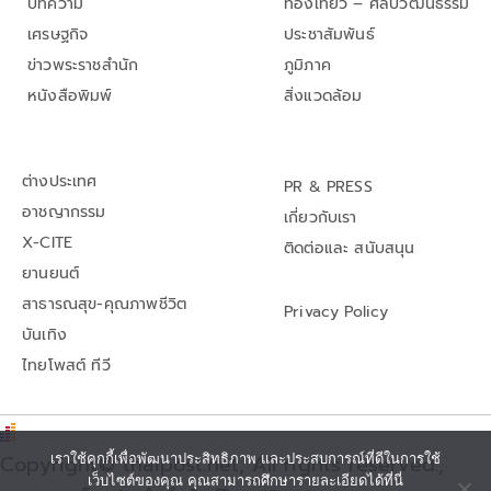
บทความ
ท่องเที่ยว – ศิลปวัฒนธรรม
เศรษฐกิจ
ประชาสัมพันธ์
ข่าวพระราชสำนัก
ภูมิภาค
หนังสือพิมพ์
สิ่งแวดล้อม
ต่างประเทศ
PR & PRESS
อาชญากรรม
เกี่ยวกับเรา
X-CITE
ติดต่อและ สนับสนุน
ยานยนต์
สาธารณสุข-คุณภาพชีวิต
Privacy Policy
บันเทิง
ไทยโพสต์ ทีวี
Copyright© thaipost.net, All rights reserved.,
เราใช้คุกกี้เพื่อพัฒนาประสิทธิภาพ และประสบการณ์ที่ดีในการใช้
เว็บไซต์ของคุณ คุณสามารถศึกษารายละเอียดได้ที่นี่