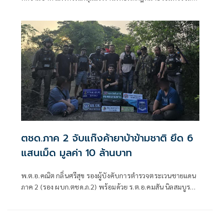
เสพติด คัดกรองแรงงานทุกด่าน ฟื้นความเชื่อมั่นจากเกาหลีใต้
ต่อแรงงานไทย
ตชด.ภาค 2 จับแก๊งค้ายาบ้าข้ามชาติ ยึด 6
แสนเม็ด มูลค่า 10 ล้านบาท
พ.ต.อ.คณิต กลิ่นศรีสุข รองผู้บังคับการตำรวจตระเวนชายแดน
ภาค 2 (รอง ผบก.ตชด.ภ.2) พร้อมด้วย ร.ต.อ.คมสัน นิลสมบูรณ์
หัวหน้าชุดปฏิบัติการข่าว ตชด.ภ.2 นำกำลังเจ้าหน้าที่ ตชด. สนธิ
กำลังร่วมกับ สำนักการข่าว กอ.รมน.