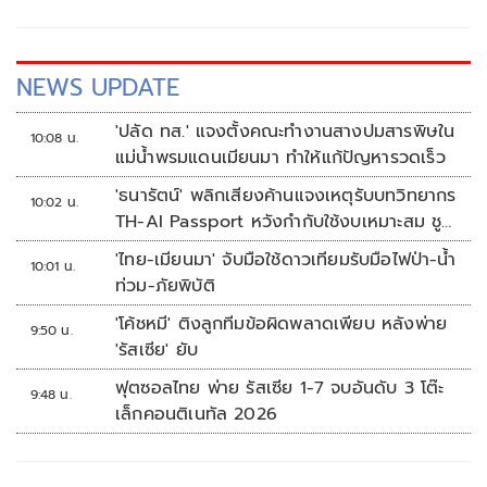
NEWS UPDATE
'ปลัด ทส.' แจงตั้งคณะทำงานสางปมสารพิษใน
10:08 น.
แม่น้ำพรมแดนเมียนมา ทำให้แก้ปัญหารวดเร็ว
'ธนารัตน์' พลิกเสียงค้านแจงเหตุรับบทวิทยากร
10:02 น.
TH-AI Passport หวังกำกับใช้งบเหมาะสม ชู
จุดเด่นคนไทยได้ใช้ AI ระดับโปร ลดเหลื่อมล้ำ
'ไทย-เมียนมา' จับมือใช้ดาวเทียมรับมือไฟป่า-น้ำ
10:01 น.
ทางเทคโนโลยี เซฟงบไปกว่า900ล้าน เชื่อหาก
ท่วม-ภัยพิบัติ
ใช้เต็มที่เอกชนขาดทุนย่อยยับ
'โค้ชหมี' ติงลูกทีมข้อผิดพลาดเพียบ หลังพ่าย
9:50 น.
'รัสเซีย' ยับ
ฟุตซอลไทย พ่าย รัสเซีย 1-7 จบอันดับ 3 โต๊ะ
9:48 น.
เล็กคอนติเนทัล 2026