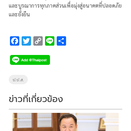
และบูรณาการทุกภาคส่วนเพื่อมุ่งสู่อนาคตที่ปลอดภัย
และยั่งยืน
F
T
C
Li
S
ac
wi
o
n
h
e
tt
p
e
ar
b
er
y
e
o
Li
Tags
ป.ป.ส.
o
n
k
k
ข่าวที่เกี่ยวข้อง