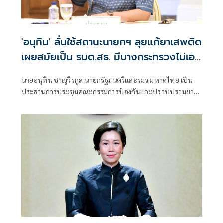
'อนุทิน' ลั่นใช้สถานะนายกฯ ลุยแก้ยาเสพติด
เผยสมัยเป็น รมต.สธ. มีบางกระทรวงไม่เอา
ด้วย
นายอนุทิน ชาญวีรกูล นายกรัฐมนตรีและรมว.มหาดไทย เป็น
ประธานการประชุมคณะกรรมการป้องกันและปราบปรามยา
เสพติด ครั้งที่ 2/2569 มี พล.ต.ท.รุทธพล เนาวรัตน์
รมว.ยุติธรรม นายจุลพันธ์ อมรวิวัฒน์ รมว.แรงงาน พล.ต.อ.กิตติ์
รัฐ พันธุ์เพ็ชร์ ผู้บัญชาการตำรวจแห่งชาติ (ผบ.ตร.)
พล.ต.ท.ภาณุมาศ บุญญลักษม์ ผู้บัญชาการสำนักงานตรวจคน
เข้าเมือง (ผบช.สตม.)