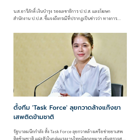
น.ส.อารีภักดิ์ เงินบำรุง รองเลขาธิการ ป.ป.ส. และโฆษก
สำนักงาน ป.ป.ส. ชี้แจงถึงกรณีที่ปรากฏเป็นข่าวว่า ทางการ
ประเทศออสเตรเลียได้ควบคุมตัวลูกเรือของสายการบินใน
ข้อหาลักลอบนำเข้ายาเสพติดให้โทษประเภท 1
ตั้งทีม 'Task Force' ลุยกวาดล้างแก๊งยา
เสพติดข้ามชาติ
รัฐบาลผนึกกำลัง ตั้ง Task Force ลุยกวาดล้างเครือข่ายยาเสพ
ติดข้ามชาติ แฝงตัวในกลุ่มแรงงานไทยผิดกฎหมาย เข้มตรวจสาร