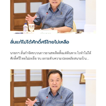
ลั่นแก้ไม่ได้ศักดิ์ศรีไทยไม่เหลือ
นายกฯ ลั่นกำจัดขบวนการยาเสพติดตั้งแต่ต้นทาง โวทำไม่ได้
ศักดิ์ศรีไทยไม่เหลือ รบ.ยกระดับความปลอดภัยสนามบิน
“ป.ป.ส.” ขอศาลออกหมายจับ 2 ผัวเมีย จ.เลย ขยายผล
ขบวนการยัดไส้เฮโรอีนส่งนอก เผยตัวการใหญ่อยู่ฝั่งเพื่อนบ้าน
2 ราย