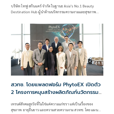
Think Plus A.M. บุกตลาด Brain
บริษัท โทฟู สกินแคร์ จำกัด ในฐานะ Asia’s No.1 Beauty
Booster
Destination Hub ผู้นำด้านนวัตกรรมความงามและสุขภาพ
ประกาศยุทธศาสตร์ความร่วมมือครั้งสำคัญกับ สำนักงานพัฒนา
วิทยาศาสตร์และเทคโนโลยีแห่งชาติ (สวทช.) โดย ศูนย์นาโน
เทคโนโลยีแห่งชาติ (NANOTEC) ภายในงานแถลงข่าวเปิดตัว
โครงการ “PhytoEX Celebrity Accelerator Program” และ
“PhytoEX Innovation Competition 2026”
สวทช. โดยแพลตฟอร์ม PhytoEX เปิดตัว
2 โครงการหนุนสร้างผลิตภัณฑ์นวัตกรรม
ด้วยสารออกฤทธิ์มูลค่าสูงจากสมุนไพรไทย
เทรนด์สังคมสูงวัยที่ไม่ใช่แค่ความแก่ชรา แต่เป็นเรื่องของ
สุขภาพ อายุยืนยาว และความสวยความงาม สวทช. โดย แผน