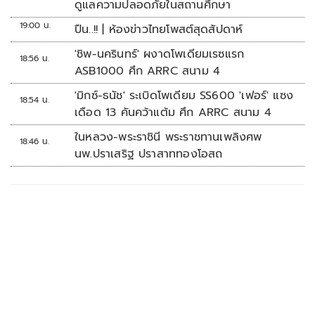
ดูแลความปลอดภัยในสถานศึกษา
19:00 น.
ปืน..!! | ห้องข่าวไทยโพสต์สุดสัปดาห์
'ชิพ-นครินทร์' ผงาดโพเดียมเรซแรก
18:56 น.
ASB1000 ศึก ARRC สนาม 4
'มิกซ์-ธนัช' ระเบิดโพเดียม SS600 'เฟอร์' แซง
18:54 น.
เดือด 13 คันคว้าแต้ม ศึก ARRC สนาม 4
ในหลวง-พระราชินี พระราชทานเพลิงศพ
18:46 น.
นพ.ปราเสริฐ ปราสาททองโอสถ