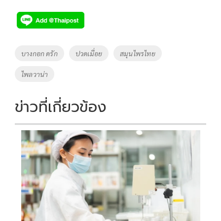
ac
wi
o
n
h
e
tt
p
e
ar
b
er
y
e
o
Li
Tags
บางกอก ดรัก
ปวดเมื่อย
สมุนไพรไทย
o
n
ไพลวาน่า
k
k
ข่าวที่เกี่ยวข้อง