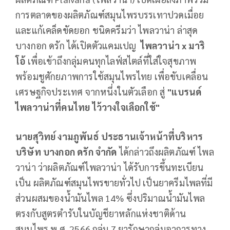
การตลาดของผลิตภัณฑ์สมุนไพรบรรเทาปวดเมื่อย
และแก้เคล็ดขัดยอก ชนิดครีมว่า ไพลวาน่า ล่าสุด
บางกอก ดรัก ได้เปิดตัวแคมเปญ
ไพลวาน่า
x มาริ
โอ้
เพื่อเข้าถึงกลุ่มคนทุกไลฟ์สไตล์ที่ใส่ใจสุขภาพ
พร้อมชูศักยภาพการใช้สมุนไพรไทย เพื่อขับเคลื่อน
เศรษฐกิจประเทศ จากหนึ่งในตัวเลือก สู่
"แบรนด์
ไพลวาน่าที่คนไทย ไว้วางใจเลือกใช้"
นายสุวิทย์ งามภูพันธ์ ประธานเจ้าหน้าที่บริหาร
บริษัท บางกอก ดรัก จำกัด
ได้กล่าวถึงผลิตภัณฑ์ ไพล
วาน่า ว่าผลิตภัณฑ์ไพลวาน่า ได้รับการขึ้นทะเบียน
เป็น ผลิตภัณฑ์สมุนไพรขายทั่วไป เป็นยาครีมไพลที่มี
ส่วนผสมของน้ำมันไพล 14% ซึ่งปริมาณน้ำมันไพล
ตรงกับสูตรตำรับในบัญชียาหลักแห่งชาติด้าน
สมุนไพร พ.ศ. 2566 กลุ่ม 7 ยารักษากลุ่มอาการทาง