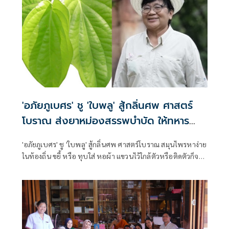
'อภัยภูเบศร' ชู 'ใบพลู' สู้กลิ่นศพ ศาสตร์
โบราณ ส่งยาหม่องสรรพบำบัด ให้ทหาร
ชายแดน
'อภัยภูเบศร' ชู 'ใบพลู' สู้กลิ่นศพ ศาสตร์โบราณ สมุนไพรหาง่าย
ในท้องถิ่น ขยี้ หรือ ทุบใส่ หอผ้า แขวนไว้ใกล้ตัวหรือติดตัวก็จะ
ช่วยบรรเทากลิ่นศพได้ พร้อมส่ง ยาหม่องสรรพบำบัด แก้วิง
เวียน แมลงกัดต่อย ให้ทหารชายแดน