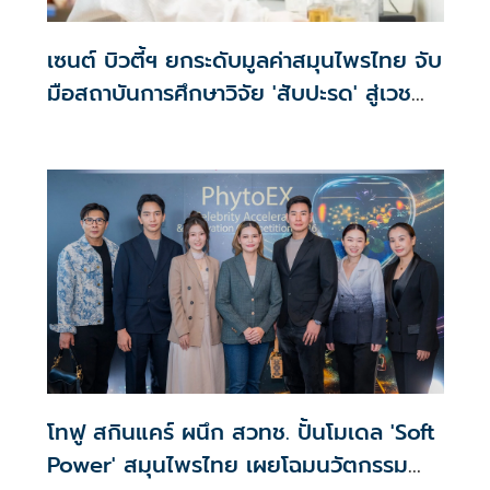
เซนต์ บิวตี้ฯ ยกระดับมูลค่าสมุนไพรไทย จับ
มือสถาบันการศึกษาวิจัย 'สับปะรด' สู่เวช
สำอาง
โทฟู สกินแคร์ ผนึก สวทช. ปั้นโมเดล 'Soft
Power' สมุนไพรไทย เผยโฉมนวัตกรรม