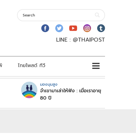
LINE : @THAIPOST
พ์
ไทยโพสต์ ทีวี
มองมุมสูง
จำเขามาเล่าให้ฟัง : เมื่อเราอายุ
80 ปี