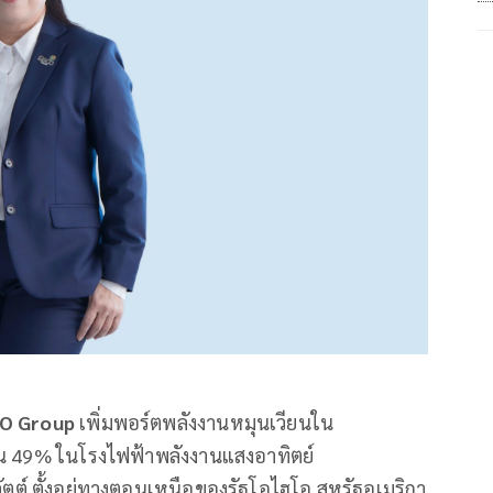
O Group
เพิ่มพอร์ตพลังงานหมุนเวียนใน
งทุน 49% ในโรงไฟฟ้าพลังงานแสงอาทิตย์
ตต์ ตั้งอยู่ทางตอนเหนือของรัฐโอไฮโอ สหรัฐอเมริกา