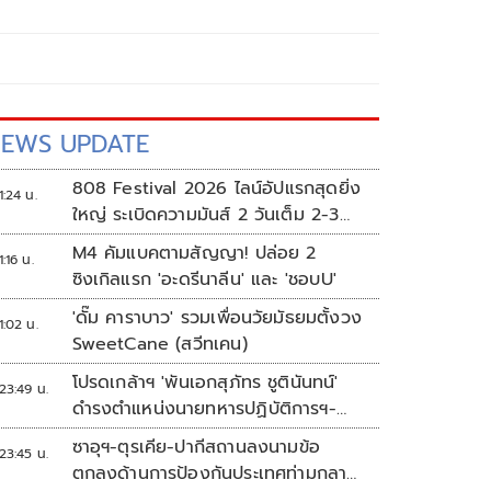
EWS UPDATE
808 Festival 2026 ไลน์อัปแรกสุดยิ่ง
1:24 น.
ใหญ่ ระเบิดความมันส์ 2 วันเต็ม 2-3
ต.ค.นี้
M4 คัมแบคตามสัญญา! ปล่อย 2
1:16 น.
ซิงเกิลแรก 'อะดรีนาลีน' และ 'ชอบU'
'ดั๊ม คาราบาว' รวมเพื่อนวัยมัธยมตั้งวง
1:02 น.
SweetCane (สวีทเคน)
โปรดเกล้าฯ 'พันเอกสุภัทร ชูตินันทน์'
23:49 น.
ดำรงตำแหน่งนายทหารปฏิบัติการฯ-
พระราชทานยศ 'พลตรี'
ซาอุฯ-ตุรเคีย-ปากีสถานลงนามข้อ
23:45 น.
ตกลงด้านการป้องกันประเทศท่ามกลาง