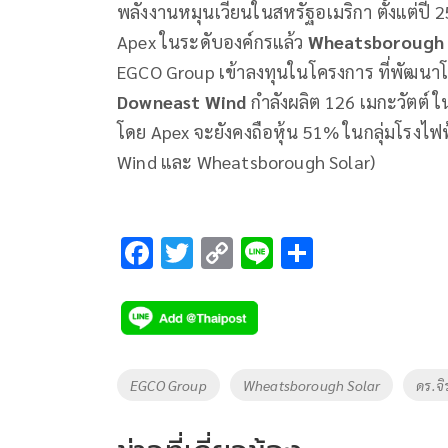
พลังงานหมุนเวียนในสหรัฐอเมริกา ตั้งแต่ปี
Apex ในระดับองค์กรแล้ว
Wheatsborough 
EGCO Group เข้าลงทุนในโครงการ ที่พัฒนา
Downeast Wind
กำลังผลิต 126 เมกะวัตต์ ใน
โดย Apex จะยังคงถือหุ้น 51% ในกลุ่มโรงไฟ
Wind และ Wheatsborough Solar)
F
T
C
Li
S
ac
wi
o
n
h
e
tt
p
e
ar
b
er
y
e
o
Li
Tags
EGCO Group
Wheatsborough Solar
ดร.จิ
o
n
k
k