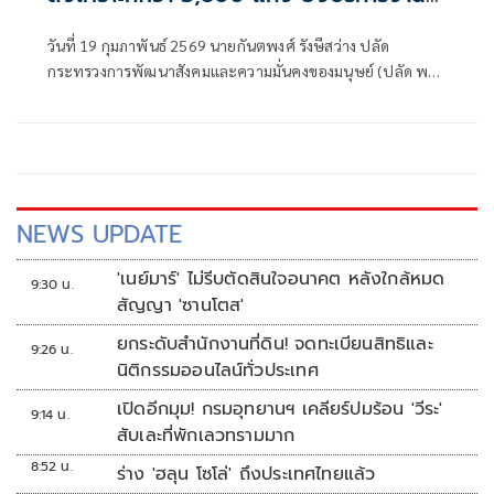
เข้มแข็ง ย้ำ ถูกยกเลิกแค่ 10 แห่ง
วันที่ 19 กุมภาพันธ์ 2569 นายกันตพงศ์ รังษีสว่าง ปลัด
กระทรวงการพัฒนาสังคมและความมั่นคงของมนุษย์ (ปลัด พม.)
เปิดเผยถึงกรณีการแชร์ในสื่อออนไลน์เกี่ยวกับการเลิกสมาคม
ฌาปนกิจสงเคราะห์ในขณะนี้ ว่า ปัจจุบันทั่วประเทศมีสมาคม
ฌาปนกิจสงเคราะห์ที่จดทะเบียนถูกต้องและดำเนินกิจการได้
ตามปกติจำนวน 3,839 แห่ง ซึ่งส่วนใหญ่ยังคงมีความเข้มแข็ง มี
สมาชิกและคณะกรรมการบริหารสมาคมฌาปนกิจสงเคราะห์ที่
ดำเนินงานอยู่
NEWS UPDATE
'เนย์มาร์' ไม่รีบตัดสินใจอนาคต หลังใกล้หมด
9:30 น.
สัญญา 'ซานโตส'
ยกระดับสำนักงานที่ดิน! จดทะเบียนสิทธิและ
9:26 น.
นิติกรรมออนไลน์ทั่วประเทศ
เปิดอีกมุม! กรมอุทยานฯ เคลียร์ปมร้อน 'วีระ'
9:14 น.
สับเละที่พักเลวทรามมาก
8:52 น.
ร่าง 'ฮลุน โซโล่' ถึงประเทศไทยแล้ว