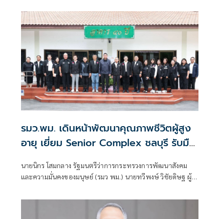
นโยบายการบริหารงานแก่สถาบันพัฒนาองค์กรชุมชน
(องค์การมหาชน) หรือ พอช. เน้นย้ำการเสริมสร้างธรรมาภิบาล
ยกระดับคุณภาพชีวิต และสนับสนุนพลังการจัดการตนเองของ
องค์กรชุมชนทั่วประเทศเพื่อความยั่งยืนจากฐานราก
รมว.พม. เดินหน้าพัฒนาคุณภาพชีวิตผู้สูง
อายุ เยี่ยม Senior Complex ชลบุรี รับมือ
สังคมสูงวัย
นายนิกร โสมกลาง รัฐมนตรีว่าการกระทรวงการพัฒนาสังคม
และความมั่นคงของมนุษย์ (รมว พม.) นายทวีพงษ์ วิชัยดิษฐ ผู้
ว่าการการเคหะแห่งชาติ พร้อมคณะผู้บริหารกระทรวงการ
พัฒนาสังคมและความมั่นคงของมนุษย์ และการเคหะแห่งชาติ
ลงพื้นที่จังหวัดชลบุรี