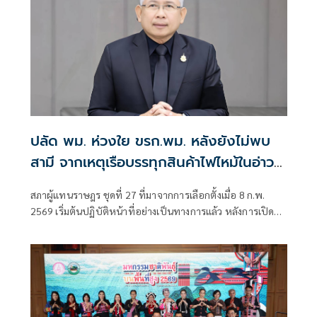
ปลัด พม. ห่วงใย ขรก.พม. หลังยังไม่พบ
สามี จากเหตุเรือบรรทุกสินค้าไฟไหม้ในอ่าว
เปอร์เซีย - โทรข้ามทวีปถึงกองทัพเรือไทย
สภาผู้แทนราษฎร ชุดที่ 27 ที่มาจากการเลือกตั้งเมื่อ 8 ก.พ.
ช่วยเร่งค้นหา
2569 เริ่มต้นปฏิบัติหน้าที่อย่างเป็นทางการแล้ว หลังการเปิด
ประชุมสภานัดแรก 15 มี.ค. ส่วนที่ว่าสภาชุดนี้จะอยู่ได้ยาวนาน
แค่ไหน มีโอกาสครบเทอม 4 ปีหรือไม่ ต้องติดตามกันต่อไป