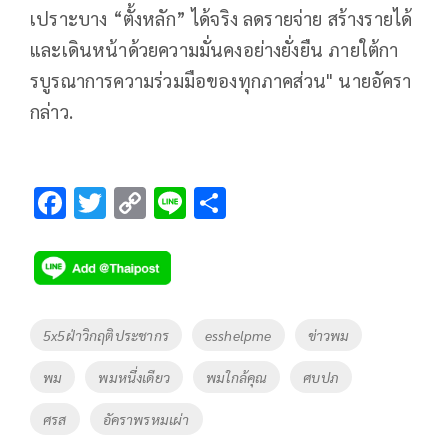
เปราะบาง “ตั้งหลัก” ได้จริง ลดรายจ่าย สร้างรายได้
และเดินหน้าด้วยความมั่นคงอย่างยั่งยืน ภายใต้กา
รบูรณาการความร่วมมือของทุกภาคส่วน" นายอัครา
กล่าว.
F
T
C
Li
S
ac
wi
o
n
h
e
tt
p
e
ar
b
er
y
e
o
Li
Tags
5x5ฝ่าวิกฤติประชากร
esshelpme
ข่าวพม
o
n
พม
พมหนึ่งเดียว
พมใกล้คุณ
ศบปภ
k
k
ศรส
อัคราพรหมเผ่า