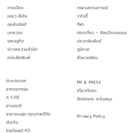
การเมือง
กรองสถานการณ์
เปลว สีเงิน
วาไรตี้
คอลัมนิสต์
กีฬา
บทความ
ท่องเที่ยว – ศิลปวัฒนธรรม
เศรษฐกิจ
ประชาสัมพันธ์
ข่าวพระราชสำนัก
ภูมิภาค
หนังสือพิมพ์
สิ่งแวดล้อม
ต่างประเทศ
PR & PRESS
อาชญากรรม
เกี่ยวกับเรา
X-CITE
ติดต่อและ สนับสนุน
ยานยนต์
สาธารณสุข-คุณภาพชีวิต
Privacy Policy
บันเทิง
ไทยโพสต์ ทีวี