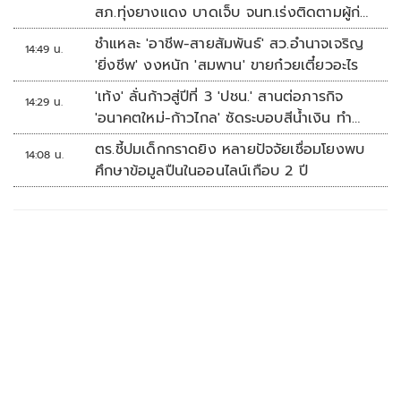
สภ.ทุ่งยางแดง บาดเจ็บ จนท.เร่งติดตามผู้ก่อ
เหตุ
ชำแหละ 'อาชีพ-สายสัมพันธ์' สว.อำนาจเจริญ
14:49 น.
'ยิ่งชีพ' งงหนัก 'สมพาน' ขายก๋วยเตี๋ยวอะไร
'เท้ง' ลั่นก้าวสู่ปีที่ 3 'ปชน.' สานต่อภารกิจ
14:29 น.
'อนาคตใหม่-ก้าวไกล' ซัดระบอบสีน้ำเงิน ทำ
หลักนิติรัฐ-นิติธรรมสั่นคลอน
ตร.ชี้ปมเด็กกราดยิง หลายปัจจัยเชื่อมโยงพบ
14:08 น.
ศึกษาข้อมูลปืนในออนไลน์เกือบ 2 ปี