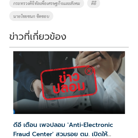
กระทรวงดิจิทัลเพื่อเศรษฐกิจและสังคม
ดีอี
k
k
นายไชยชนก ชิดชอบ
ข่าวที่เกี่ยวข้อง
ดีอี เตือน เพจปลอม 'Anti-Electronic
Fraud Center' สวมรอย ตม. เปิดให้