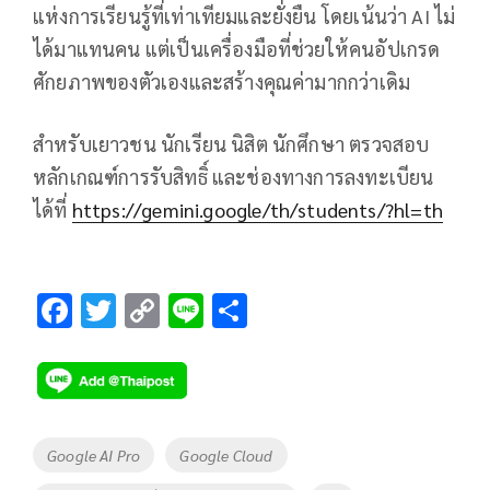
แห่งการเรียนรู้ที่เท่าเทียมและยั่งยืน โดยเน้นว่า AI ไม่
ได้มาแทนคน แต่เป็นเครื่องมือที่ช่วยให้คนอัปเกรด
ศักยภาพของตัวเองและสร้างคุณค่ามากกว่าเดิม
สำหรับเยาวชน นักเรียน นิสิต นักศึกษา ตรวจสอบ
หลักเกณฑ์การรับสิทธิ์ และช่องทางการลงทะเบียน
ได้ที่
https://gemini.google/th/students/?hl=th
F
T
C
Li
S
ac
wi
o
n
h
e
tt
p
e
ar
b
er
y
e
o
Li
Tags
Google AI Pro
Google Cloud
o
n