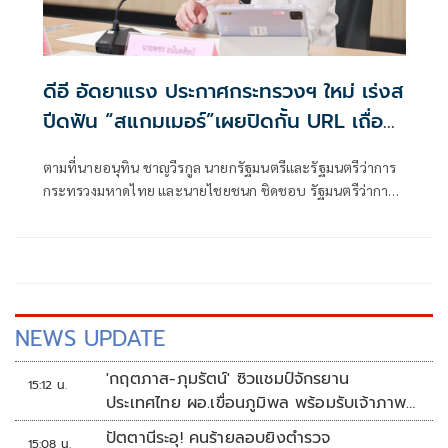
ดีอี อัดยาแรง ประกาศกระทรวงฯ ใหม่ เร่งส
ปีดฟัน “สแกมเมอร์”เผยปิดกั้น URL เถื่อน
แล้วกว่า 8.8 แสนรายการ
ตามที่นายอนุทิน ชาญวีรกูล นายกรัฐมนตรีและรัฐมนตรีว่าการ
กระทรวงมหาดไทย และนายไชยชนก ชิดชอบ รัฐมนตรีว่าการ
กระทรวงดิจิทัลเพื่อเศรษฐกิจและสังคม ได้มอบนโยบายเร่งรัด
ป้องกันและปราบปรามอาชญากรรมออนไลน์ กระทรวงดีอี
NEWS UPDATE
'กฤตภาส-ภุมรัตน์' ซิวแชมป์จักรยาน
15:12 น.
ประเทศไทย ผอ.เขื่อนภูมิพล พร้อมรับเจ้าภาพ
ต่อ ปี 2570
ปัตตานีระอุ! คนร้ายลอบยิงตำรวจ
15:08 น.