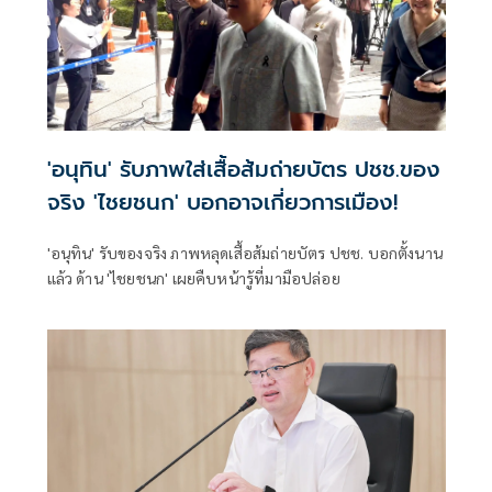
'อนุทิน' รับภาพใส่เสื้อส้มถ่ายบัตร ปชช.ของ
จริง 'ไชยชนก' บอกอาจเกี่ยวการเมือง!
'อนุทิน' รับของจริง ภาพหลุดเสื้อส้มถ่ายบัตร ปชช. บอกตั้งนาน
แล้ว ด้าน 'ไชยชนก' เผยคืบหน้ารู้ที่มามือปล่อย