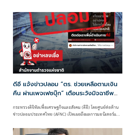
รับแจ้งข่าวปลอม ซึ่งเป็นไปตามนโยบายการป้องกันและแก้ไข
ปัญหาภัยความมั่นคงและภัยทางสังคมของนายไชยชนก ชิดชอบ
รัฐมนตรีว่าการกระทรวงดิจิทัลเพื่อเศรษฐกิจและสังคม (ดีอี)
โดยยกระดับความสำคัญเรื่องการสร้างความตระหนักรู้เท่าทัน
ภัยอาชญากรรมทางเทคโนโลยี ข่าวปลอม และข้อมูลบิดเบือน
ดีอี แจ้งข่าวปลอม “ตร. ช่วยเหลือตามเงิน
คืน ผ่านเพจเฟซบุ๊ก” เตือนระวังมิจฉาชีพ
หลอก สูญเงิน - ข้อมูลส่วนบุคคล
กระทรวงดิจิทัลเพื่อเศรษฐกิจและสังคม (ดีอี) โดยศูนย์ต่อต้าน
ข่าวปลอมประเทศไทย (AFNC) เปิดเผยถึงผลการมอนิเตอร์และ
รับแจ้งข่าวปลอม