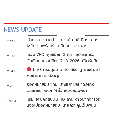
NEWS UPDATE
'บ้านตลาดสามย่าน' ดาวน์ทาวน์เมืองแกลง
11:58 น.
โชว์ความพร้อมร่วมเบียนนาเล่ระยอง
'ช่อง 7HD' ลุยซีรีส์ที่ 3 ศึก 'เซปักตะกร้อ
11:57 น.
นักเรียน แชมป์กีฬา 7HD 2026' เปิดรับทีม
หญิงครั้งแรก
LIVE ครบมุมข่าว กับ..นิธินาฏ ราชนิยม |
11:34 น.
ล่มซ้ำซาก ชาติสะดุด..!
ออกหมายจับ 'โทน บางแค' ข้อหาฉ้อโกง
11:21 น.
ประชาชน หลอกให้ซื้อกล้องส่องพระ
'โรม' ไล่บี้คดีสินบน 40 ล้าน ง้างปากตำรวจ
11:10 น.
แจงไม่ออกหมายจับ 'นายคิว' คุมเว็บพนัน