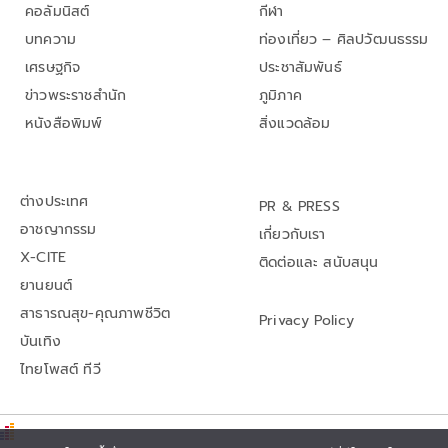
คอลัมนิสต์
กีฬา
บทความ
ท่องเที่ยว – ศิลปวัฒนธรรม
เศรษฐกิจ
ประชาสัมพันธ์
ข่าวพระราชสำนัก
ภูมิภาค
หนังสือพิมพ์
สิ่งแวดล้อม
ต่างประเทศ
PR & PRESS
อาชญากรรม
เกี่ยวกับเรา
X-CITE
ติดต่อและ สนับสนุน
ยานยนต์
สาธารณสุข-คุณภาพชีวิต
Privacy Policy
บันเทิง
ไทยโพสต์ ทีวี