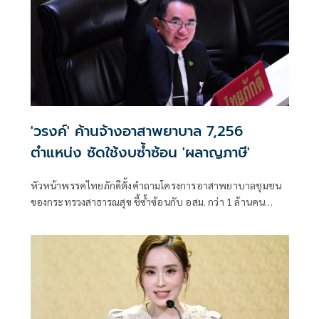
'วรงค์' ค้านจ้างอาสาพยาบาล 7,256
ตำแหน่ง ซัดใช้งบซ้ำซ้อน 'ผลาญภาษี'
หัวหน้าพรรคไทยภักดีตั้งคำถามโครงการอาสาพยาบาลชุมชน
ของกระทรวงสาธารณสุข ชี้ซ้ำซ้อนกับ อสม. กว่า 1 ล้านคน
พร้อมเสนอให้นำงบประมาณไปบรรจุพยาบาลและบุคลากร
สาธารณสุข