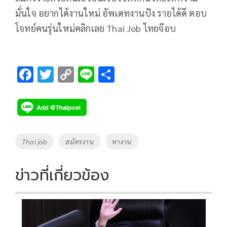
มั่นใจ อยากได้งานใหม่ อัพเดทงานปัง รายได้ดี ตอบ
โจทย์คนรุ่นใหม่คลิกเลย Thai Job ไทยจ๊อบ
F
T
C
Li
S
ac
wi
o
n
h
e
tt
p
e
ar
b
er
y
e
o
Li
Tags
Thai job
สมัครงาน
หางาน
o
n
k
k
ข่าวที่เกี่ยวข้อง