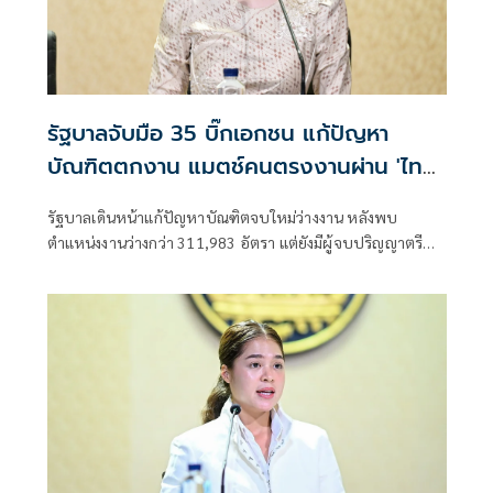
รัฐบาลจับมือ 35 บิ๊กเอกชน แก้ปัญหา
บัณฑิตตกงาน แมตช์คนตรงงานผ่าน 'ไทย
มีงานทำ'
รัฐบาลเดินหน้าแก้ปัญหาบัณฑิตจบใหม่ว่างงาน หลังพบ
ตำแหน่งงานว่างกว่า 311,983 อัตรา แต่ยังมีผู้จบปริญญาตรี
กว่า 25,000 คนหางานไม่ได้ เร่งผนึก 35 บริษัทชั้นนำ พัฒนา
ทักษะแรงงานให้ตรงกับ