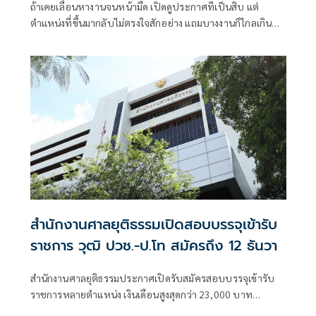
ถ้าเคยเลื่อนหางานจนหน้ามืด เปิดดูประกาศทีเป็นสิบ แต่
ตำแหน่งที่ขึ้นมากลับไม่ตรงใจสักอย่าง แถมบางงานก็ไกลเกิน
เดินทางไม่ไหว จนรู้สึกว่า
สำนักงานศาลยุติธรรมเปิดสอบบรรจุเข้ารับ
ราชการ วุฒิ ปวช.-ป.โท สมัครถึง 12 ธันวา
สำนักงานศาลยุติธรรมประกาศเปิดรับสมัครสอบบรรจุเข้ารับ
ราชการหลายตำแหน่ง เงินเดือนสูงสุดกว่า 23,000 บาท
ครอบคลุมวุฒิ ปวช., ปวส., ป