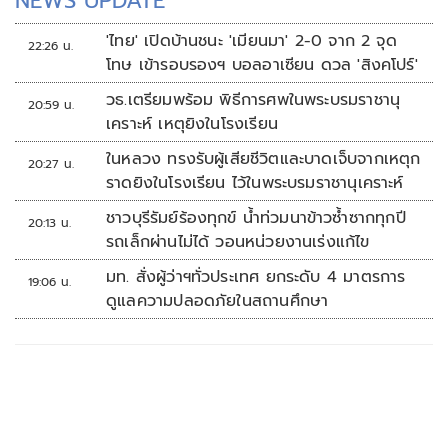
NEWS UPDATE
'ไทย' เปิดบ้านชนะ 'เมียนมา' 2-0 จาก 2 จุด
22:26 น.
โทษ เข้ารอบรองฯ บอลอาเซียน ดวล 'สิงคโปร์'
วธ.เตรียมพร้อม พิธีการศพในพระบรมราชานุ
20:59 น.
เคราะห์ เหตุยิงในโรงเรียน
ในหลวง ทรงรับผู้เสียชีวิตและบาดเจ็บจากเหตุก
20:27 น.
ราดยิงในโรงเรียน ไว้ในพระบรมราชานุเคราะห์
ชาวบุรีรัมย์ร้องทุกข์ น้ำท่วมนาข้าวซ้ำซากทุกปี
20:13 น.
รถเล็กผ่านไม่ได้ วอนหน่วยงานเร่งแก้ไข
มท. สั่งผู้ว่าฯทั่วประเทศ ยกระดับ 4 มาตรการ
19:06 น.
ดูแลความปลอดภัยในสถานศึกษา