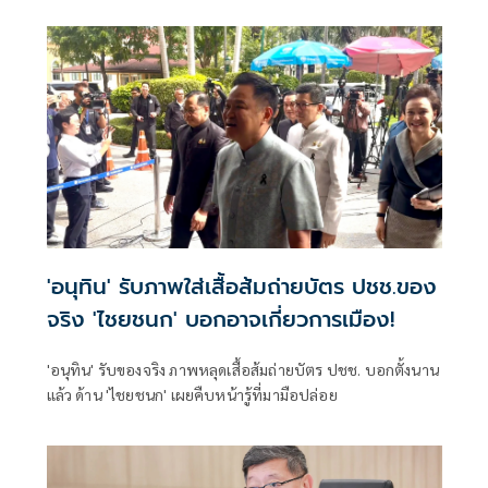
เผยว่า ตามที่นายไชยชนก ชิดชอบ รัฐมนตรีว่าการกระทรวง
ดิจิทัลเพื่อเศรษฐกิจและสังคม (ดีอี)
'อนุทิน' รับภาพใส่เสื้อส้มถ่ายบัตร ปชช.ของ
จริง 'ไชยชนก' บอกอาจเกี่ยวการเมือง!
'อนุทิน' รับของจริง ภาพหลุดเสื้อส้มถ่ายบัตร ปชช. บอกตั้งนาน
แล้ว ด้าน 'ไชยชนก' เผยคืบหน้ารู้ที่มามือปล่อย