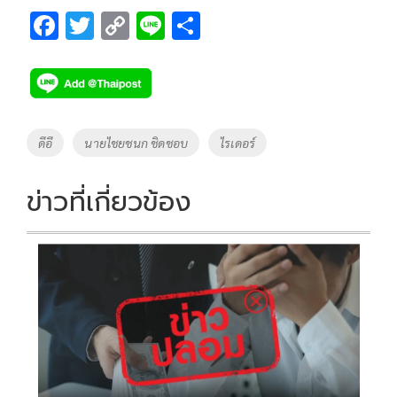
F
T
C
Li
S
ac
wi
o
n
h
e
tt
p
e
ar
b
er
y
e
o
Li
Tags
ดีอี
นายไชยชนก ชิดชอบ
ไรเดอร์
o
n
k
k
ข่าวที่เกี่ยวข้อง