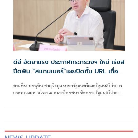
ดีอี อัดยาแรง ประกาศกระทรวงฯ ใหม่ เร่งส
ปีดฟัน “สแกมเมอร์”เผยปิดกั้น URL เถื่อน
แล้วกว่า 8.8 แสนรายการ
ตามที่นายอนุทิน ชาญวีรกูล นายกรัฐมนตรีและรัฐมนตรีว่าการ
กระทรวงมหาดไทย และนายไชยชนก ชิดชอบ รัฐมนตรีว่าการ
กระทรวงดิจิทัลเพื่อเศรษฐกิจและสังคม ได้มอบนโยบายเร่งรัด
ป้องกันและปราบปรามอาชญากรรมออนไลน์ กระทรวงดีอี