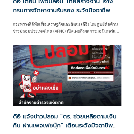
ดีอี เตือน เพจปลอม 'ไทยสร้างงาน' อ้าง
กรมการจัดหางานรับรอง ระวังมิจฉาชีพ
หลอก สูญเงิน-ข้อมูลส่วนบุคคล
กระทรวงดิจิทัลเพื่อเศรษฐกิจและสังคม (ดีอี) โดยศูนย์ต่อต้าน
ข่าวปลอมประเทศไทย (AFNC) เปิดเผยถึงผลการมอนิเตอร์และ
รับแจ้งข่าวปลอม ซึ่งเป็นไปตามนโยบายการป้องกันและแก้ไข
ปัญหาภัยความมั่นคงและภัยทางสังคมของนายไชยชนก ชิดชอบ
รัฐมนตรีว่าการกระทรวงดิจิทัลเพื่อเศรษฐกิจและสังคม (ดีอี)
โดยยกระดับความสำคัญเรื่องการสร้างความตระหนักรู้เท่าทัน
ภัยอาชญากรรมทางเทคโนโลยี ข่าวปลอม และข้อมูลบิดเบือน
ดีอี แจ้งข่าวปลอม “ตร. ช่วยเหลือตามเงิน
คืน ผ่านเพจเฟซบุ๊ก” เตือนระวังมิจฉาชีพ