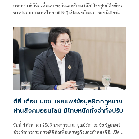
หลอก สูญเงิน - ข้อมูลส่วนบุคคล
กระทรวงดิจิทัลเพื่อเศรษฐกิจและสังคม (ดีอี) โดยศูนย์ต่อต้าน
ข่าวปลอมประเทศไทย (AFNC) เปิดเผยถึงผลการมอนิเตอร์และ
รับแจ้งข่าวปลอม
ดีอี เตือน ปชช. เผยแพร่ข้อมูลผิดกฎหมาย
ผ่านสังคมออนไลน์ มีโทษหนักทั้งจำทั้งปรับ
วันที่ 4 สิงหาคม 2569 นางสาวแนน บุณย์ธิดา สมชัย รัฐมนตรี
ช่วยว่าการกระทรวงดิจิทัลเพื่อเศรษฐกิจและสังคม (ดีอี) เปิด