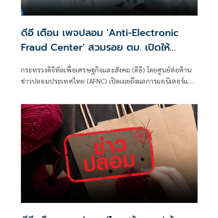
ดีอี เตือน เพจปลอม 'Anti-Electronic
Fraud Center' สวมรอย ตม. เปิดให้
ติดตามรับเงินคืนจาก 'สแกมเมอร์' ระวัง
กระทรวงดิจิทัลเพื่อเศรษฐกิจและสังคม (ดีอี) โดยศูนย์ต่อต้าน
สูญเงิน-ข้อมูลส่วนบุคคล
ข่าวปลอมประเทศไทย (AFNC) เปิดเผยถึงผลการมอนิเตอร์และ
รับแจ้งข่าวปลอม ซึ่งเป็นไปตามนโยบายการป้องกันและแก้ไข
ปัญหาภัยความมั่นคงและภัยทางสังคมของนายไชยชนก ชิดชอบ
รัฐมนตรีว่าการกระทรวงดิจิทัลเพื่อเศรษฐกิจและสังคม (ดีอี)
โดยยกระดับความสำคัญเรื่องการสร้างความตระหนักรู้เท่าทัน
ภัยอาชญากรรมทางเทคโนโลยี ข่าวปลอม และข้อมูลบิดเบือน