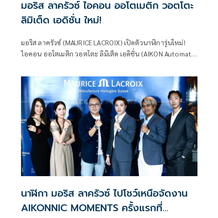
มอริส ลาครัวซ์ ไอคอน ออโตเมติก วอตโตะ
ลิมิเต็ด เอดิชั่น ใหม่!
มอริส ลาครัวซ์ (MAURICE LACROIX) เปิดตัวนาฬิการุ่นใหม่!
ไอคอน ออโตเมติก วอตโตะ ลิมิเต็ด เอดิชั่น (AIKON Automatic
Wotto Limited Edition) เรือนเวลาพิเศษอันน่าทึ่ง! ผลงานชั้น
เยี่ยมที่สวมใส่ได้และมีจำนวนจำกัดเพียง
นาฬิกา มอริส ลาครัวซ์ ไปโชว์เหนือจัดงาน
AIKONNIC MOMENTS ครั้งแรกที่