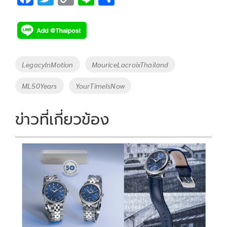
ac
wi
o
n
h
e
tt
p
e
ar
b
er
y
e
o
Li
Tags
LegacyInMotion
MauriceLacroixThailand
o
n
ML50Years
YourTimeIsNow
k
k
ข่าวที่เกี่ยวข้อง