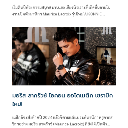
เชียงใหม่!
เริ่มต้นปีด้วยความสนุกสนานและเสียงหัวเราะที่เกิดขึ้นภายใน
งานเปิดตัวนาฬิกา Maurice Lacroix รุ่นใหม่ AIKONNIC
MOMENTS ท่ามกลางอากาศเย็นสบายปลายฤดูหนาวของเมือง
เชียงใหม่ ณ ร้าน Moment’s Notice Jazz Club
มอริส ลาครัวซ์ ไอคอน ออโตเมติก เซรามิก
ใหม่!
แม้ใกล้จะส่งท้ายปี 2024 แล้วก็ตามแต่แบรนด์นาฬิกาหรูจากส
วิสฯอย่าง มอริส ลาครัวซ์ (Maurice Lacroix) ก็ยังได้เปิดตัว