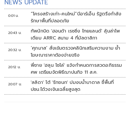
NEWS UPDATE
“โครงสร้างเก่า-คนใหม่”บีอาร์เอ็น รัฐตรึงกำลัง
0:01 น.
รักษาพื้นที่ปลอดภัย
ทัพนักบิด 'ฮอนด้า เรซซิ่ง ไทยแลนด์' ลุ้นล่าโพ
20:43 น.
เดียม ARRC สนาม 4 ที่มัลดาลิกา
‘ศุภมาส’ สั่งเข้มตรวจคลินิกเสริมความงาม ย้ำ
20:32 น.
โฆษณาราคาต้องจ่ายจริง
พี่ชาย 'ฮลุน โซโล่' แจ้งกำหนดการสวดอภิธรรม
20:12 น.
ศพ เตรียมจัดพิธีฌาปนกิจ 11 ส.ค.
'ลลิดา' โต้ 'รักชนก' ปมงบน้ำบาดาล ชี้พื้นที่
20:07 น.
ปชน.ได้วงเงินเฉลี่ยสูงสุด