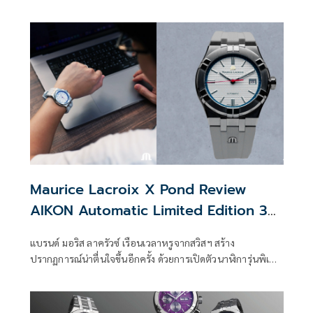
นาฬิกา AIKON Automatic Ceramic ที่มีรูปลักษณ์อันโดดเด่น
ออกมาด้วยกันถึงสองขนาด
Maurice Lacroix X Pond Review
AIKON Automatic Limited Edition 39
mm.
แบรนด์ มอริส ลาครัวซ์ เรือนเวลาหรูจากสวิสฯ สร้าง
ปรากฏการณ์น่าตื่นใจขึ้นอีกครั้ง ด้วยการเปิดตัวนาฬิการุ่นพิเศษ
อย่าง มอริส ลาครัวซ์ เอ็กซ์ ปอนด์ รีวิว ไอคอน ลิมิเต็ด อิดิชั่น 39
มม.