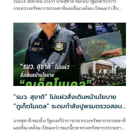
วันนี้ (6 สิงหาคม 2569) นายสุชาติ ชมกลิ่น รัฐมนตรีว่าการ
เตือนผู้ฝ่าฝืนเจอมาตรการทางกฎหมาย
กระทรวงทรัพยากรธรรมชาติและสิ่งแวดล้อม เปิดเผยว่า สืบ
เนื่องจากเมื่อวันที่ 31 กรกฎาคม 2569 ตนได้ลงพื้นที่จังหวัด
นครราชสีมา
“รมว. สุขาติ” ไม่แผ่วสั่งเดินหน้านโยบาย
“ภูเก็ตโมเดล” ระดมกำลังปูพรมตรวจสอบ
พื้นที่ทั้งเกาะภูเก็ต อีก 40 จุด พร้อมเร่ง
นายสุชาติ ชมกลิ่น รัฐมนตรีว่าการกระทรวงทรัพยากรธรรมชาติ
ผลักดันประกาศป่านันทนาการหาดนุ้ย ภูเก็ต
และสิ่งแวดล้อม เปิดเผยว่า ขณะนี้กระทรวงทรัพยากรธรรมชาติ
เพื่อประชาชนได้เข้าใช้ประโยชน์
และสิ่งแวดล้อม