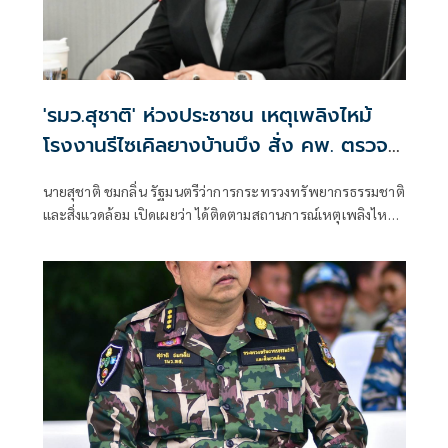
'รมว.สุชาติ' ห่วงประชาชน เหตุเพลิงไหม้
โรงงานรีไซเคิลยางบ้านบึง สั่ง คพ. ตรวจ
คุณภาพอากาศเข้ม-แจ้งเตือนประชาชนใกล้
นายสุชาติ ชมกลิ่น รัฐมนตรีว่าการกระทรวงทรัพยากรธรรมชาติ
ชิด
และสิ่งแวดล้อม เปิดเผยว่า ได้ติดตามสถานการณ์เหตุเพลิงไหม้
โรงงานรีไซเคิลยางรถยนต์ บริษัท ซิน อี้ ไท่ อินดัสเตรียล เทรด
จำกัด ตำบลคลองกิ่ว อำเภอบ้านบึง จังหวัดชลบุรี อย่างใกล้ชิด
ด้วยความห่วงใยผลกระทบด้านมลพิษและสุขภาพของ
ประชาชน พร้อมสั่งการให้กรมควบคุมมลพิษ (คพ.) บูรณาการ
หน่วยงานที่เกี่ยวข้อง เร่งสนับสนุนการระงับเหตุ ตรวจสอบ
คุณภาพอากาศและสิ่งแวดล้อม รวมถึงแจ้งเตือนประชาชนอย่าง
ต่อเนื่องจนกว่าสถานการณ์จะคลี่คลาย