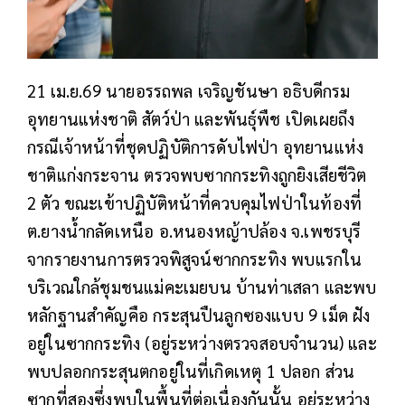
21 เม.ย.69 นายอรรถพล เจริญชันษา อธิบดีกรม
อุทยานแห่งชาติ สัตว์ป่า และพันธุ์พืช เปิดเผยถึง
กรณีเจ้าหน้าที่ชุดปฏิบัติการดับไฟป่า อุทยานแห่ง
ชาติแก่งกระจาน ตรวจพบซากกระทิงถูกยิงเสียชีวิต
2 ตัว ขณะเข้าปฏิบัติหน้าที่ควบคุมไฟป่าในท้องที่
ต.ยางน้ำกลัดเหนือ อ.หนองหญ้าปล้อง จ.เพชรบุรี
จากรายงานการตรวจพิสูจน์ซากกระทิง​ พบแรกใน
บริเวณใกล้ชุมชนแม่คะเมยบน บ้านท่าเสลา และพบ
หลักฐานสำคัญคือ กระสุนปืนลูกซองแบบ 9 เม็ด ฝัง
อยู่ในซากกระทิง (อยู่ระหว่างตรวจสอบจำนวน)​ และ
พบปลอกกระสุนตกอยู่ในที่เกิดเหตุ 1 ปลอก ส่วน
ซากที่สองซึ่งพบในพื้นที่ต่อเนื่องกันนั้น อยู่ระหว่าง