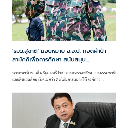
'รมว.สุชาติ' มอบหมาย อ.อ.ป. ทอดผ้าป่า
สามัคคีเพื่อการศึกษา สนับสนุน
คอมพิวเตอร์ 22 เครื่อง เติมโอกาสเด็ก
นายสุชาติ ชมกลิ่น รัฐมนตรีว่าการกระทรวงทรัพยากรธรรมชาติ
โรงเรียนบ้านกิ่วลม จ.เชียงใหม่
และสิ่งแวดล้อม เปิดเผยว่า ตนได้มอบหมายให้องค์การ
อุตสาหกรรมป่าไม้ (อ.อ.ป.) ดำเนินการจัด “พิธีทอดผ้าป่า
สามัคคีเพื่อการศึกษา กระทรวงทรัพยากรธรรมชาติและสิ่ง
แวดล้อม” ณ โรงเรียนบ้านกิ่วลม ตำบลบ่อหลวง อำเภอฮอด
จังหวัดเชียงใหม่ เพื่อสนับสนุนการศึกษาและเพิ่มโอกาสให้กับ
เด็กและเยาวชนในพื้นที่ โดยสนับสนุนคอมพิวเตอร์ จำนวน 22
เครื่อง สำหรับใช้ในการเรียนการสอนและส่งเสริมทักษะด้าน
เทคโนโลยีสารสนเทศ