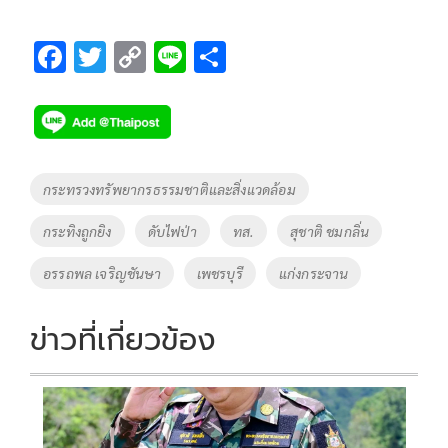
F
T
C
Li
S
ac
wi
o
n
h
e
tt
p
e
ar
b
er
y
e
o
Li
Tags
กระทรวงทรัพยากรธรรมชาติและสิ่งแวดล้อม
o
n
กระทิงถูกยิง
ดับไฟป่า
ทส.
สุชาติ ชมกลิ่น
k
k
อรรถพล เจริญชันษา
เพชรบุรี
แก่งกระจาน
ข่าวที่เกี่ยวข้อง