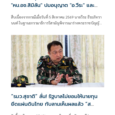
"หน.อช.สิมิลัน" ปมอนุญาต "อ.วีระ" และ
คณะพักแรมฝ่าฝืนประกาศกรมฯหรือไม่
สืบเนื่องจากกรณีเมื่อวันที่ 5 สิงหาคม 2569 นายวีระ ธีระภัทรา
นนท์ ในฐานะกรรมาธิการวิสามัญพิจารณาร่างพระราชบัญญัติ
งบประมาณรายจ่ายประจำปีงบประมาณ พ.ศ. 2570 ได้
อภิปรายสะท้อนมุมมองและประสบการณ์ส่วนตัว
“รมว.สุชาติ” ลั่น! รัฐบาลไม่ยอมให้นายทุน
ยึดแผ่นดินไทย ทับลานเห็นผลแล้ว “ส
ตาร์เวลล์ การ์เด้นโฮม” รื้อเองคืบ 40%