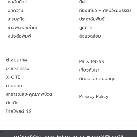
คอลัมนิสต์
กีฬา
บทความ
ท่องเที่ยว – ศิลปวัฒนธรรม
เศรษฐกิจ
ประชาสัมพันธ์
ข่าวพระราชสำนัก
ภูมิภาค
หนังสือพิมพ์
สิ่งแวดล้อม
ต่างประเทศ
PR & PRESS
อาชญากรรม
เกี่ยวกับเรา
X-CITE
ติดต่อและ สนับสนุน
ยานยนต์
สาธารณสุข-คุณภาพชีวิต
Privacy Policy
บันเทิง
ไทยโพสต์ ทีวี