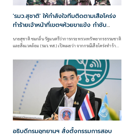
'รมว.สุชาติ' ให้กำลังใจทีมติดตามเสือโคร่ง
ทำร้ายเจ้าหน้าที่เขตฯห้วยขาแข้ง กำชับ
ระมัดระวังความปลอดภัยขั้นสูงสุด หลัง
นายสุชาติ ชมกลิ่น รัฐมนตรีว่าการกระทรวงทรัพยากรธรรมชาติ
กรมอุทยานฯ แถลงความคืบหน้ากรณีเจ้า
และสิ่งแวดล้อม (รมว.ทส.) เปิดเผยว่า จากกรณีเสือโคร่งทำร้าย
หน้าเสียชีวิต
เจ้าหน้าที่พิทักษ์ป่าเขตรักษาพันธุ์สัตว์ป่าห้วยขาแข้งเสียชีวิต
ตนได้ติดตามสถานการณ์ดังกล่าวอย่างใกล้ชิด พร้อมแสดงความ
ห่วงใยต่อเจ้าหน้าที่ผู้ปฏิบัติงานในพื้นที่ และได้กำชับให้หน่วย
งานยกระดับมาตรการความปลอดภัยขั้นสูงสุดในการปฏิบัติ
ภารกิจเพื่อความปลอดภัยของผู้ปฏิบัติงาน
อธิบดีกรมอุทยานฯ​ สั่งตั้งกรรมการสอบ