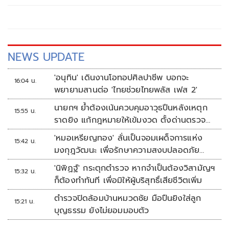
NEWS UPDATE
'อนุทิน' เดินงานโอทอปศิลปาชีพ บอกจะ
16:04 น.
พยายามสานต่อ 'ไทยช่วยไทยพลัส เฟส 2'
นายกฯ ย้ำต้องเน้นควบคุมอาวุธปืนหลังเหตุก
15:55 น.
ราดยิง แก้กฎหมายให้เข้มงวด ตั้งด่านตรวจ
เพิ่ม
'หมอเหรียญทอง' ลั่นเป็นจอมเผด็จการแห่ง
15:42 น.
มงกุฎวัฒนะ เพื่อรักษาความสงบปลอดภัย
ภายในรพ.
'นิพิฏฐ์' กระตุกตำรวจ หากจำเป็นต้องวิสามัญฯ
15:32 น.
ก็ต้องทำทันที เพื่อมิให้ผู้บริสุทธิ์เสียชีวิตเพิ่ม
ตำรวจปิดล้อมบ้านหมวดชัย มือปืนยิงใส่ลูก
15:21 น.
บุญธรรม ยังไม่ยอมมอบตัว