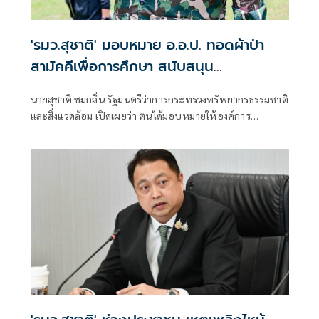
'รมว.สุชาติ' มอบหมาย อ.อ.ป. ทอดผ้าป่า
สามัคคีเพื่อการศึกษา สนับสนุน
คอมพิวเตอร์ 22 เครื่อง เติมโอกาสเด็ก
นายสุชาติ ชมกลิ่น รัฐมนตรีว่าการกระทรวงทรัพยากรธรรมชาติ
โรงเรียนบ้านกิ่วลม จ.เชียงใหม่
และสิ่งแวดล้อม เปิดเผยว่า ตนได้มอบหมายให้องค์การ
อุตสาหกรรมป่าไม้ (อ.อ.ป.) ดำเนินการจัด “พิธีทอดผ้าป่า
สามัคคีเพื่อการศึกษา กระทรวงทรัพยากรธรรมชาติและสิ่ง
แวดล้อม” ณ โรงเรียนบ้านกิ่วลม ตำบลบ่อหลวง อำเภอฮอด
จังหวัดเชียงใหม่ เพื่อสนับสนุนการศึกษาและเพิ่มโอกาสให้กับ
เด็กและเยาวชนในพื้นที่ โดยสนับสนุนคอมพิวเตอร์ จำนวน 22
เครื่อง สำหรับใช้ในการเรียนการสอนและส่งเสริมทักษะด้าน
เทคโนโลยีสารสนเทศ