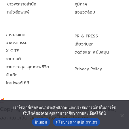
ข่าวพระราชสำนัก
ภูมิภาค
หนังสือพิมพ์
สิ่งแวดล้อม
ต่างประเทศ
PR & PRESS
อาชญากรรม
เกี่ยวกับเรา
X-CITE
ติดต่อและ สนับสนุน
ยานยนต์
สาธารณสุข-คุณภาพชีวิต
Privacy Policy
บันเทิง
ไทยโพสต์ ทีวี
Copyright© thaipost.net, All rights reserved.,
เราใช้คุกกี้เพื่อพัฒนาประสิทธิภาพ และประสบการณ์ที่ดีในการใช้
เว็บไซต์ของคุณ คุณสามารถศึกษารายละเอียดได้ที่นี่
ออกแบบเว็บ จัดทำเว็บไซต์โดย iDesign
ยินยอม
นโยบายความเป็นส่วนตัว