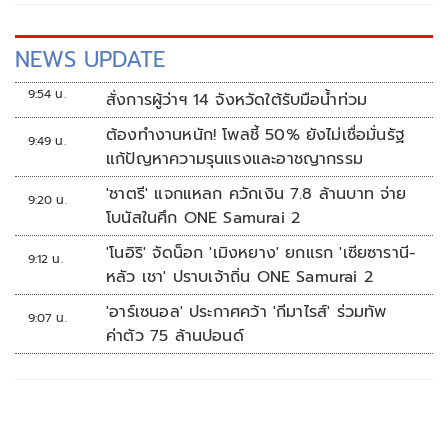
NEWS UPDATE
9:54 น.
สั่งการผู้ว่าฯ 14 จังหวัดใต้รับมือน้ำท่วม
ต้องทำงานหนัก! โพลชี้ 50% ยังไม่เชื่อมั่นรัฐ
9:49 น.
แก้ปัญหาความรุนแรงและอาชญากรรม
'ชาตรี' แจกแหลก ควักเงิน 7.8 ล้านบาท จ่าย
9:20 น.
โบนัสในศึก ONE Samurai 2
'โนอิริ' จัดน็อก 'เมิงหยาง' ยกแรก 'เซียซารานี-
9:12 น.
หลัว เชา' ปราบเจ้าถิ่น ONE Samurai 2
'อาร์เซนอล' ประกาศคว้า 'กีมาไรส์' ร่วมทัพ
9:07 น.
ค่าตัว 75 ล้านปอนด์