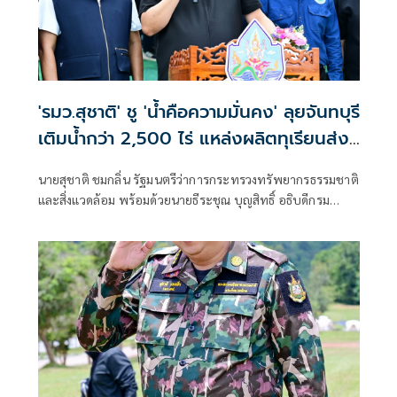
'รมว.สุชาติ' ชู 'น้ำคือความมั่นคง' ลุยจันทบุรี
เติมน้ำกว่า 2,500 ไร่ แหล่งผลิตทุเรียนส่ง
ออกของไทย พร้อมเติมน้ำให้ช้างป่า
นายสุชาติ ชมกลิ่น รัฐมนตรีว่าการกระทรวงทรัพยากรธรรมชาติ
และสิ่งแวดล้อม พร้อมด้วยนายธีระชุณ บุญสิทธิ์ อธิบดีกรม
ทรัพยากรน้ำ และคณะผู้บริหารกระทรวงฯ ลงพื้นที่จังหวัด
จันทบุรี เดินหน้าขับเคลื่อนนโยบายรัฐบาลด้านการบริหาร
จัดการน้ำเชิงรุก เร่งเพิ่มน้ำต้นทุนให้ภาคการเกษตร รองรับทั้ง
ฤดูแล้งและฤดูน้ำหลาก