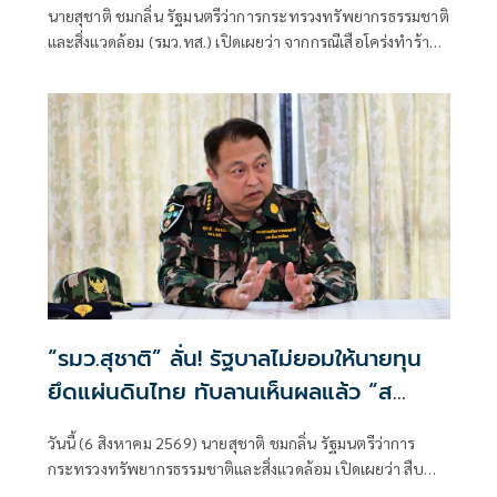
นายสุชาติ ชมกลิ่น รัฐมนตรีว่าการกระทรวงทรัพยากรธรรมชาติ
กรมอุทยานฯ แถลงความคืบหน้ากรณีเจ้า
และสิ่งแวดล้อม (รมว.ทส.) เปิดเผยว่า จากกรณีเสือโคร่งทำร้าย
หน้าเสียชีวิต
เจ้าหน้าที่พิทักษ์ป่าเขตรักษาพันธุ์สัตว์ป่าห้วยขาแข้งเสียชีวิต
ตนได้ติดตามสถานการณ์ดังกล่าวอย่างใกล้ชิด พร้อมแสดงความ
ห่วงใยต่อเจ้าหน้าที่ผู้ปฏิบัติงานในพื้นที่ และได้กำชับให้หน่วย
งานยกระดับมาตรการความปลอดภัยขั้นสูงสุดในการปฏิบัติ
ภารกิจเพื่อความปลอดภัยของผู้ปฏิบัติงาน
“รมว.สุชาติ” ลั่น! รัฐบาลไม่ยอมให้นายทุน
ยึดแผ่นดินไทย ทับลานเห็นผลแล้ว “ส
ตาร์เวลล์ การ์เด้นโฮม” รื้อเองคืบ 40%
วันนี้ (6 สิงหาคม 2569) นายสุชาติ ชมกลิ่น รัฐมนตรีว่าการ
เตือนผู้ฝ่าฝืนเจอมาตรการทางกฎหมาย
กระทรวงทรัพยากรธรรมชาติและสิ่งแวดล้อม เปิดเผยว่า สืบ
เนื่องจากเมื่อวันที่ 31 กรกฎาคม 2569 ตนได้ลงพื้นที่จังหวัด