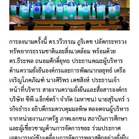
การลงนามครั้งนี้ ดร.รวีวรรณ ภูริเดช ปลัดกระทรวง
ทรัพยากรธรรมชาติและสิ่งแวดล้อม พร้อมด้วย
ดร.ธีระพล ถนอมศักดิ์ยุทธ ประธานคณะผู้บริหาร
ด้านความยั่งยืนองค์กรและการพัฒนากลยุทธ์ เครือ
เจริญโภคภัณฑ์ นางศิริพร เดชสิงห์ ประธานเจ้า
หน้าที่บริหาร สายงานความยั่งยืนและสื่อสารองค์กร
บริษัท ซีพี แอ็กซ์ตร้า จำกัด (มหาชน) นายสุรินทร์ ว
รกิจธำรง อธิบดีกรมควบคุมมลพิษ ตลอดจนผู้บริหาร
จากหน่วยงานภาครัฐ ภาคเอกชน สถาบันการศึกษา
และผู้เชี่ยวชาญด้านการจัดการขยะ ร่วมประกาศ
เจตนารมณ์ขับเคลื่อนการจัดการพลาสติกอย่างยั่งยืน