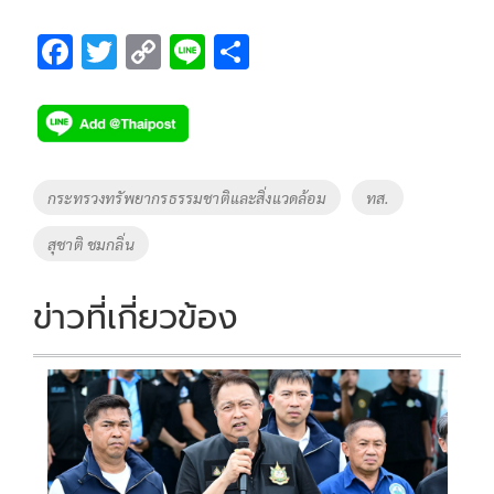
F
T
C
Li
S
ac
wi
o
n
h
e
tt
p
e
ar
b
er
y
e
o
Li
Tags
กระทรวงทรัพยากรธรรมชาติและสิ่งแวดล้อม
ทส.
o
n
สุชาติ ชมกลิ่น
k
k
ข่าวที่เกี่ยวข้อง