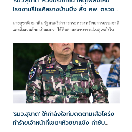
'รมว.สุชาติ' ห่วงประชาชน เหตุเพลิงไหม้
โรงงานรีไซเคิลยางบ้านบึง สั่ง คพ. ตรวจ
คุณภาพอากาศเข้ม-แจ้งเตือนประชาชนใกล้
นายสุชาติ ชมกลิ่น รัฐมนตรีว่าการกระทรวงทรัพยากรธรรมชาติ
ชิด
และสิ่งแวดล้อม เปิดเผยว่า ได้ติดตามสถานการณ์เหตุเพลิงไหม้
โรงงานรีไซเคิลยางรถยนต์ บริษัท ซิน อี้ ไท่ อินดัสเตรียล เทรด
จำกัด ตำบลคลองกิ่ว อำเภอบ้านบึง จังหวัดชลบุรี อย่างใกล้ชิด
ด้วยความห่วงใยผลกระทบด้านมลพิษและสุขภาพของ
ประชาชน พร้อมสั่งการให้กรมควบคุมมลพิษ (คพ.) บูรณาการ
หน่วยงานที่เกี่ยวข้อง เร่งสนับสนุนการระงับเหตุ ตรวจสอบ
คุณภาพอากาศและสิ่งแวดล้อม รวมถึงแจ้งเตือนประชาชนอย่าง
ต่อเนื่องจนกว่าสถานการณ์จะคลี่คลาย
'รมว.สุชาติ' ให้กำลังใจทีมติดตามเสือโคร่ง
ทำร้ายเจ้าหน้าที่เขตฯห้วยขาแข้ง กำชับ
ระมัดระวังความปลอดภัยขั้นสูงสุด หลัง