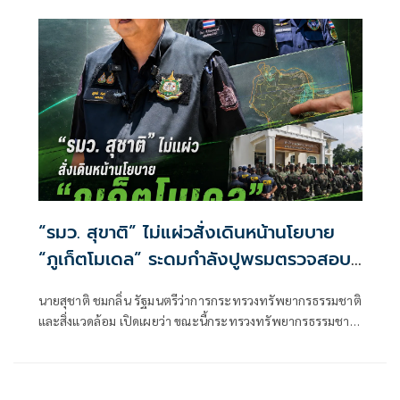
นครราชสีมา
“รมว. สุขาติ” ไม่แผ่วสั่งเดินหน้านโยบาย
“ภูเก็ตโมเดล” ระดมกำลังปูพรมตรวจสอบ
พื้นที่ทั้งเกาะภูเก็ต อีก 40 จุด พร้อมเร่ง
นายสุชาติ ชมกลิ่น รัฐมนตรีว่าการกระทรวงทรัพยากรธรรมชาติ
ผลักดันประกาศป่านันทนาการหาดนุ้ย ภูเก็ต
และสิ่งแวดล้อม เปิดเผยว่า ขณะนี้กระทรวงทรัพยากรธรรมชาติ
เพื่อประชาชนได้เข้าใช้ประโยชน์
และสิ่งแวดล้อม