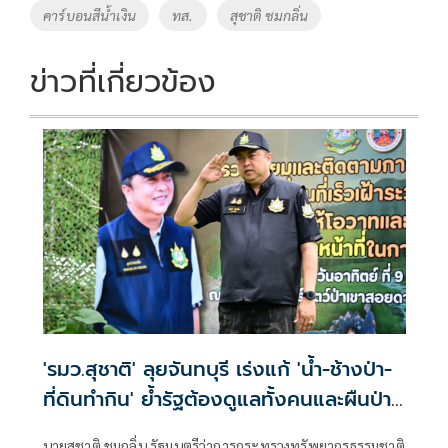
o
n
คาร์บอนสีน้ำเงิน
ทส.
สุชาติ ชมกลิ่น
k
k
ข่าวที่เกี่ยวข้อง
'รมว.สุชาติ' ลุยจันทบุรี เร่งแก้ 'น้ำ-ช้างป่า-
ที่ดินทำกิน' ย้ำรัฐต้องดูแลทั้งคนและผืนป่า
เดินหน้าสร้างสมดุล 'คนอยู่ได้ ช้างอยู่ได้ ป่า
นายสุชาติ ชมกลิ่น รัฐมนตรีว่าการกระทรวงทรัพยากรธรรมชาติ