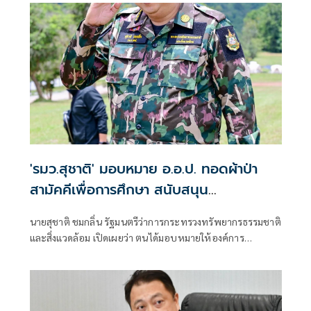
จันทบุรี เดินหน้าขับเคลื่อนนโยบายรัฐบาลด้านการบริหาร
จัดการน้ำเชิงรุก เร่งเพิ่มน้ำต้นทุนให้ภาคการเกษตร รองรับทั้ง
ฤดูแล้งและฤดูน้ำหลาก
'รมว.สุชาติ' มอบหมาย อ.อ.ป. ทอดผ้าป่า
สามัคคีเพื่อการศึกษา สนับสนุน
คอมพิวเตอร์ 22 เครื่อง เติมโอกาสเด็ก
นายสุชาติ ชมกลิ่น รัฐมนตรีว่าการกระทรวงทรัพยากรธรรมชาติ
โรงเรียนบ้านกิ่วลม จ.เชียงใหม่
และสิ่งแวดล้อม เปิดเผยว่า ตนได้มอบหมายให้องค์การ
อุตสาหกรรมป่าไม้ (อ.อ.ป.) ดำเนินการจัด “พิธีทอดผ้าป่า
สามัคคีเพื่อการศึกษา กระทรวงทรัพยากรธรรมชาติและสิ่ง
แวดล้อม” ณ โรงเรียนบ้านกิ่วลม ตำบลบ่อหลวง อำเภอฮอด
จังหวัดเชียงใหม่ เพื่อสนับสนุนการศึกษาและเพิ่มโอกาสให้กับ