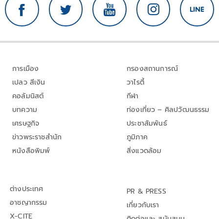
การเมือง
กรองสถานการณ์
เปลว สีเงิน
วาไรตี้
คอลัมนิสต์
กีฬา
บทความ
ท่องเที่ยว – ศิลปวัฒนธรรม
เศรษฐกิจ
ประชาสัมพันธ์
ข่าวพระราชสำนัก
ภูมิภาค
หนังสือพิมพ์
สิ่งแวดล้อม
ต่างประเทศ
PR & PRESS
อาชญากรรม
เกี่ยวกับเรา
X-CITE
ติดต่อและ สนับสนุน