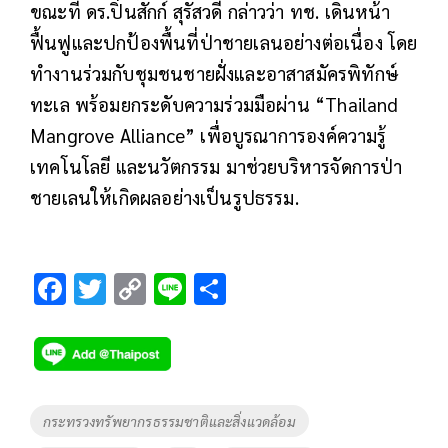
ขณะที่ ดร.ปิ่นสักก์ สุรัสวดี กล่าวว่า ทช. เดินหน้า
ฟื้นฟูและปกป้องพื้นที่ป่าชายเลนอย่างต่อเนื่อง โดย
ทำงานร่วมกับชุมชนชายฝั่งและอาสาสมัครพิทักษ์
ทะเล พร้อมยกระดับความร่วมมือผ่าน “Thailand
Mangrove Alliance” เพื่อบูรณาการองค์ความรู้
เทคโนโลยี และนวัตกรรม มาช่วยบริหารจัดการป่า
ชายเลนให้เกิดผลอย่างเป็นรูปธรรม.
F
T
C
Li
S
ac
wi
o
n
h
e
tt
p
e
ar
b
er
y
e
o
Li
Tags
กระทรวงทรัพยากรธรรมชาติและสิ่งแวดล้อม