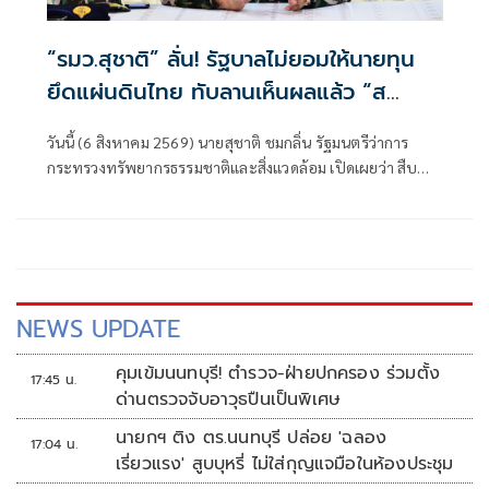
“รมว.สุชาติ” ลั่น! รัฐบาลไม่ยอมให้นายทุน
ยึดแผ่นดินไทย ทับลานเห็นผลแล้ว “ส
ตาร์เวลล์ การ์เด้นโฮม” รื้อเองคืบ 40%
วันนี้ (6 สิงหาคม 2569) นายสุชาติ ชมกลิ่น รัฐมนตรีว่าการ
เตือนผู้ฝ่าฝืนเจอมาตรการทางกฎหมาย
กระทรวงทรัพยากรธรรมชาติและสิ่งแวดล้อม เปิดเผยว่า สืบ
เนื่องจากเมื่อวันที่ 31 กรกฎาคม 2569 ตนได้ลงพื้นที่จังหวัด
นครราชสีมา
NEWS UPDATE
คุมเข้มนนทบุรี! ตำรวจ-ฝ่ายปกครอง ร่วมตั้ง
17:45 น.
ด่านตรวจจับอาวุธปืนเป็นพิเศษ
นายกฯ ติง ตร.นนทบุรี ปล่อย 'ฉลอง
17:04 น.
เรี่ยวแรง' สูบบุหรี่ ไม่ใส่กุญแจมือในห้องประชุม