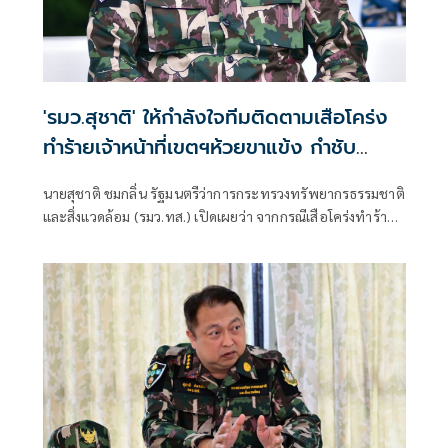
'รมว.สุชาติ' ให้กำลังใจทีมติดตามเสือโคร่ง
ทำร้ายเจ้าหน้าที่เขตฯห้วยขาแข้ง กำชับ
ระมัดระวังความปลอดภัยขั้นสูงสุด หลัง
นายสุชาติ ชมกลิ่น รัฐมนตรีว่าการกระทรวงทรัพยากรธรรมชาติ
กรมอุทยานฯ แถลงความคืบหน้ากรณีเจ้า
และสิ่งแวดล้อม (รมว.ทส.) เปิดเผยว่า จากกรณีเสือโคร่งทำร้าย
หน้าเสียชีวิต
เจ้าหน้าที่พิทักษ์ป่าเขตรักษาพันธุ์สัตว์ป่าห้วยขาแข้งเสียชีวิต
ตนได้ติดตามสถานการณ์ดังกล่าวอย่างใกล้ชิด พร้อมแสดงความ
ห่วงใยต่อเจ้าหน้าที่ผู้ปฏิบัติงานในพื้นที่ และได้กำชับให้หน่วย
งานยกระดับมาตรการความปลอดภัยขั้นสูงสุดในการปฏิบัติ
ภารกิจเพื่อความปลอดภัยของผู้ปฏิบัติงาน