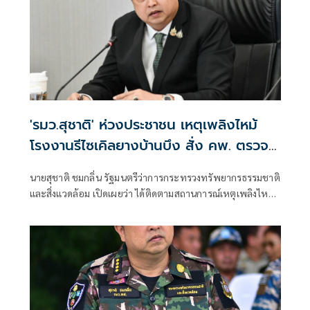
เด็กและเยาวชนในพื้นที่ โดยสนับสนุนคอมพิวเตอร์ จำนวน 22
เครื่อง สำหรับใช้ในการเรียนการสอนและส่งเสริมทักษะด้าน
เทคโนโลยีสารสนเทศ
'รมว.สุชาติ' ห่วงประชาชน เหตุเพลิงไหม้
โรงงานรีไซเคิลยางบ้านบึง สั่ง คพ. ตรวจ
คุณภาพอากาศเข้ม-แจ้งเตือนประชาชนใกล้
นายสุชาติ ชมกลิ่น รัฐมนตรีว่าการกระทรวงทรัพยากรธรรมชาติ
ชิด
และสิ่งแวดล้อม เปิดเผยว่า ได้ติดตามสถานการณ์เหตุเพลิงไหม้
โรงงานรีไซเคิลยางรถยนต์ บริษัท ซิน อี้ ไท่ อินดัสเตรียล เทรด
จำกัด ตำบลคลองกิ่ว อำเภอบ้านบึง จังหวัดชลบุรี อย่างใกล้ชิด
ด้วยความห่วงใยผลกระทบด้านมลพิษและสุขภาพของ
ประชาชน พร้อมสั่งการให้กรมควบคุมมลพิษ (คพ.) บูรณาการ
หน่วยงานที่เกี่ยวข้อง เร่งสนับสนุนการระงับเหตุ ตรวจสอบ
คุณภาพอากาศและสิ่งแวดล้อม รวมถึงแจ้งเตือนประชาชนอย่าง
ต่อเนื่องจนกว่าสถานการณ์จะคลี่คลาย