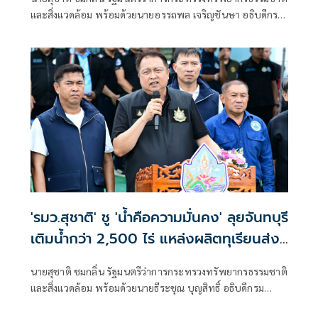
อยู่รอด'
และสิ่งแวดล้อม พร้อมด้วยนายอรรถพล เจริญชันษา อธิบดีกรม
อุทยานแห่งชาติ สัตว์ป่า และพันธุ์พืช และคณะผู้บริหารกระทร
วงฯ ลงพื้นที่อำเภอสอยดาว จังหวัดจันทบุรี รับฟังปัญหาจาก
ประชาชนโดยตรง
'รมว.สุชาติ' ชู 'น้ำคือความมั่นคง' ลุยจันทบุรี
เติมน้ำกว่า 2,500 ไร่ แหล่งผลิตทุเรียนส่ง
ออกของไทย พร้อมเติมน้ำให้ช้างป่า
นายสุชาติ ชมกลิ่น รัฐมนตรีว่าการกระทรวงทรัพยากรธรรมชาติ
และสิ่งแวดล้อม พร้อมด้วยนายธีระชุณ บุญสิทธิ์ อธิบดีกรม
ทรัพยากรน้ำ และคณะผู้บริหารกระทรวงฯ ลงพื้นที่จังหวัด