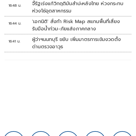
จี้รัฐเร่งแก้วิกฤติมันสำปะหลังไทย ห่วงกระทบ
16:48 น.
ห่วงโซ่อุตสาหกรรม
'เอกนิติ' สั่งทำ Risk Map สแกนพื้นที่เสี่ยง
16:44 น.
รับมือน้ำท่วม-ภัยแล้งภาคกลาง
ผู้ว่าฯนนทบุรี ขยับ เพิ่มมาตรการเข้มงวดตั้ง
16:41 น.
ด่านตรวจอาวุธ