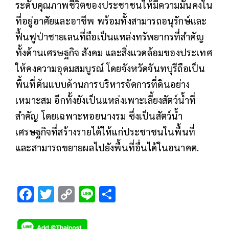
ระดับคุณภาพชีวิตของประชาชนให้มีความมั่นคงใน
ที่อยู่อาศัยและอาชีพ พร้อมทั้งสามารถอนุรักษ์และ
ฟื้นฟูป่าชายเลนที่ถือเป็นแหล่งทรัพยากรที่สำคัญ
ทั้งด้านเศรษฐกิจ สังคม และสิ่งแวดล้อมของประเทศ
ให้คงความอุดมสมบูรณ์ โดยจังหวัดจันทบุรีถือเป็น
พื้นที่ต้นแบบด้านการบริหารจัดการที่ดินอย่าง
เหมาะสม อีกทั้งยังเป็นแหล่งเพาะเลี้ยงสัตว์น้ำที่
สำคัญ โดยเฉพาะหอยนางรม ซึ่งเป็นสัตว์น้ำ
เศรษฐกิจที่สร้างรายได้ให้แก่ประชาชนในพื้นที่
และสามารถขยายผลไปยังพื้นที่อื่นได้ในอนาคต.
F
T
C
Li
S
ac
wi
o
n
h
e
tt
p
e
ar