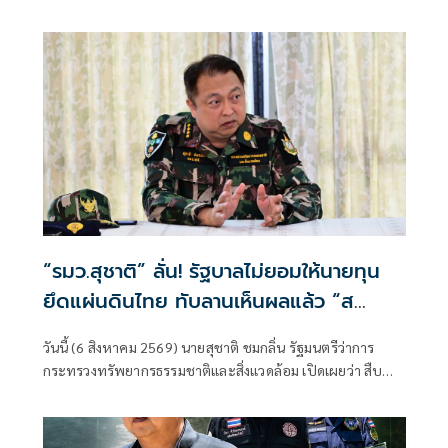
หน้าเสียชีวิต
เจ้าหน้าที่พิทักษ์ป่าเขตรักษาพันธุ์สัตว์ป่าห้วยขาแข้งเสียชีวิต
ตนได้ติดตามสถานการณ์ดังกล่าวอย่างใกล้ชิด พร้อมแสดงความ
ห่วงใยต่อเจ้าหน้าที่ผู้ปฏิบัติงานในพื้นที่ และได้กำชับให้หน่วย
งานยกระดับมาตรการความปลอดภัยขั้นสูงสุดในการปฏิบัติ
ภารกิจเพื่อความปลอดภัยของผู้ปฏิบัติงาน
“รมว.สุชาติ” ลั่น! รัฐบาลไม่ยอมให้นายทุน
ยึดแผ่นดินไทย ทับลานเห็นผลแล้ว “ส
ตาร์เวลล์ การ์เด้นโฮม” รื้อเองคืบ 40%
วันนี้ (6 สิงหาคม 2569) นายสุชาติ ชมกลิ่น รัฐมนตรีว่าการ
เตือนผู้ฝ่าฝืนเจอมาตรการทางกฎหมาย
กระทรวงทรัพยากรธรรมชาติและสิ่งแวดล้อม เปิดเผยว่า สืบ
เนื่องจากเมื่อวันที่ 31 กรกฎาคม 2569 ตนได้ลงพื้นที่จังหวัด
นครราชสีมา