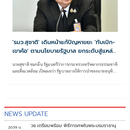
'รมว.สุชาติ' เดินหน้าแก้ปัญหาขยะ 'ทับเบิก-
เขาค้อ' ตามนโยบายรัฐบาล ยกระดับสู่แหล่ง
ท่องเที่ยวคาร์บอนต่ำ สร้างรายได้ควบคู่
นายสุชาติ ชมกลิ่น รัฐมนตรีว่าการกระทรวงทรัพยากรธรรมชาติ
รักษาสิ่งแวดล้อม
และสิ่งแวดล้อม เปิดเผยว่า รัฐบาลภายใต้การนำของนายอนุทิน
ชาญวีรกูล นายกรัฐมนตรี ให้ความสำคัญกับการบริหารจัดการ
ทรัพยากรธรรมชาติและสิ่งแวดล้อมควบคู่กับการพัฒนา
เศรษฐกิจและการท่องเที่ยวอย่างยั่งยืน
NEWS UPDATE
วธ.เตรียมพร้อม พิธีการศพในพระบรมราชานุ
20:59 น.