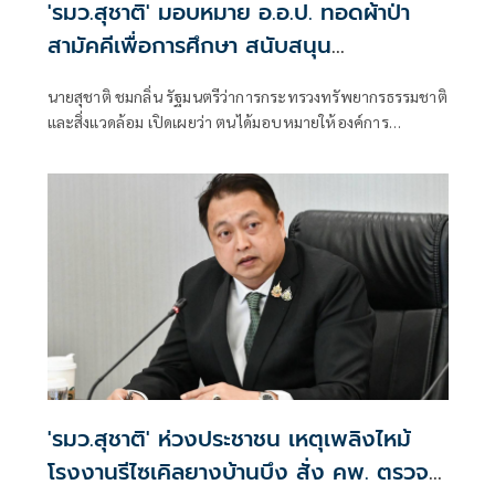
'รมว.สุชาติ' มอบหมาย อ.อ.ป. ทอดผ้าป่า
สามัคคีเพื่อการศึกษา สนับสนุน
คอมพิวเตอร์ 22 เครื่อง เติมโอกาสเด็ก
นายสุชาติ ชมกลิ่น รัฐมนตรีว่าการกระทรวงทรัพยากรธรรมชาติ
โรงเรียนบ้านกิ่วลม จ.เชียงใหม่
และสิ่งแวดล้อม เปิดเผยว่า ตนได้มอบหมายให้องค์การ
อุตสาหกรรมป่าไม้ (อ.อ.ป.) ดำเนินการจัด “พิธีทอดผ้าป่า
สามัคคีเพื่อการศึกษา กระทรวงทรัพยากรธรรมชาติและสิ่ง
แวดล้อม” ณ โรงเรียนบ้านกิ่วลม ตำบลบ่อหลวง อำเภอฮอด
จังหวัดเชียงใหม่ เพื่อสนับสนุนการศึกษาและเพิ่มโอกาสให้กับ
เด็กและเยาวชนในพื้นที่ โดยสนับสนุนคอมพิวเตอร์ จำนวน 22
เครื่อง สำหรับใช้ในการเรียนการสอนและส่งเสริมทักษะด้าน
เทคโนโลยีสารสนเทศ
'รมว.สุชาติ' ห่วงประชาชน เหตุเพลิงไหม้
โรงงานรีไซเคิลยางบ้านบึง สั่ง คพ. ตรวจ