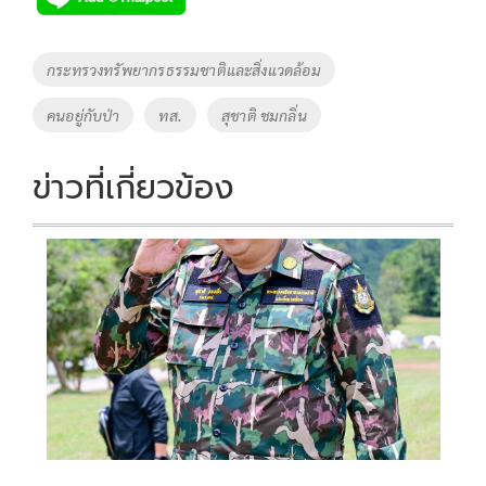
b
er
y
e
o
Li
Tags
กระทรวงทรัพยากรธรรมชาติและสิ่งแวดล้อม
o
n
คนอยู่กับป่า
ทส.
สุชาติ ชมกลิ่น
k
k
ข่าวที่เกี่ยวข้อง