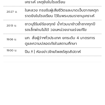
เคราะห์ เหตุยิงในโรงเรียน
ในหลวง ทรงรับผู้เสียชีวิตและบาดเจ็บจากเหตุก
20:27 น.
ราดยิงในโรงเรียน ไว้ในพระบรมราชานุเคราะห์
ชาวบุรีรัมย์ร้องทุกข์ น้ำท่วมนาข้าวซ้ำซากทุกปี
20:13 น.
รถเล็กผ่านไม่ได้ วอนหน่วยงานเร่งแก้ไข
มท. สั่งผู้ว่าฯทั่วประเทศ ยกระดับ 4 มาตรการ
19:06 น.
ดูแลความปลอดภัยในสถานศึกษา
19:00 น.
ปืน..!! | ห้องข่าวไทยโพสต์สุดสัปดาห์