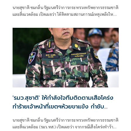
คุณภาพอากาศเข้ม-แจ้งเตือนประชาชนใกล้
นายสุชาติ ชมกลิ่น รัฐมนตรีว่าการกระทรวงทรัพยากรธรรมชาติ
ชิด
และสิ่งแวดล้อม เปิดเผยว่า ได้ติดตามสถานการณ์เหตุเพลิงไหม้
โรงงานรีไซเคิลยางรถยนต์ บริษัท ซิน อี้ ไท่ อินดัสเตรียล เทรด
จำกัด ตำบลคลองกิ่ว อำเภอบ้านบึง จังหวัดชลบุรี อย่างใกล้ชิด
ด้วยความห่วงใยผลกระทบด้านมลพิษและสุขภาพของ
ประชาชน พร้อมสั่งการให้กรมควบคุมมลพิษ (คพ.) บูรณาการ
หน่วยงานที่เกี่ยวข้อง เร่งสนับสนุนการระงับเหตุ ตรวจสอบ
คุณภาพอากาศและสิ่งแวดล้อม รวมถึงแจ้งเตือนประชาชนอย่าง
ต่อเนื่องจนกว่าสถานการณ์จะคลี่คลาย
'รมว.สุชาติ' ให้กำลังใจทีมติดตามเสือโคร่ง
ทำร้ายเจ้าหน้าที่เขตฯห้วยขาแข้ง กำชับ
ระมัดระวังความปลอดภัยขั้นสูงสุด หลัง
นายสุชาติ ชมกลิ่น รัฐมนตรีว่าการกระทรวงทรัพยากรธรรมชาติ
กรมอุทยานฯ แถลงความคืบหน้ากรณีเจ้า
และสิ่งแวดล้อม (รมว.ทส.) เปิดเผยว่า จากกรณีเสือโคร่งทำร้าย