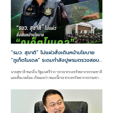
“รมว. สุขาติ” ไม่แผ่วสั่งเดินหน้านโยบาย
“ภูเก็ตโมเดล” ระดมกำลังปูพรมตรวจสอบ
พื้นที่ทั้งเกาะภูเก็ต อีก 40 จุด พร้อมเร่ง
นายสุชาติ ชมกลิ่น รัฐมนตรีว่าการกระทรวงทรัพยากรธรรมชาติ
ผลักดันประกาศป่านันทนาการหาดนุ้ย ภูเก็ต
และสิ่งแวดล้อม เปิดเผยว่า ขณะนี้กระทรวงทรัพยากรธรรมชาติ
เพื่อประชาชนได้เข้าใช้ประโยชน์
และสิ่งแวดล้อม