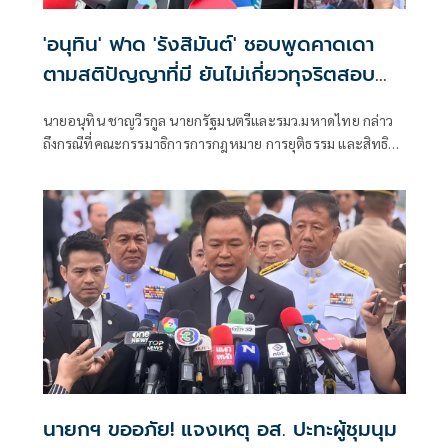
'อนุทิน' ฟาด 'รังสิมันต์' ชอบพูดคาดเดา
ตามสติปัญญาที่มี ยันไม่เกี่ยวทุจริตสอบ
ท้องถิ่น
นายอนุทิน ชาญวีรกูล นายกรัฐมนตรีและรมว.มหาดไทย กล่าว
ถึงกรณีที่คณะกรรมาธิการการกฎหมาย การยุติธรรม และสิทธิ
มนุษยชน สภาผู้แทนราษฎร ที่มี นายรังสิมันต์ โรม เป็นประธาน
กรรมาธิการ มีการอ้างชื่อนายกรัฐมนตรี เข้าไปเกี่ยวข้องกับการ
ทุจริตสอบท้องถิ่น
นายกฯ ขออภัย! แจงเหตุ อส. ปะทะผู้ชุมนุม