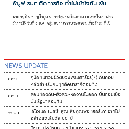
พีมูฟ รมต.ติดภารกิจ ทำไม่เข้าใจกัน ยัน
พร้อมคุยหาทางออก
นายอนุทิน ชาญวีรกูล นายกรัฐมนตรีและรมว.มหาดไทย กล่าว
ถึงกรณีที่วันที่ 6 ส.ค. กลุ่มขบวนการประชาชนเพื่อสังคมที่เป็น
ธรรม (พีมูฟ) และเครือข่ายบุกเข้าไปที่กระทรวงมหาดไทย ได้มี
การกำชับเพื่อไม่ให้เกิดการบานปลายอย่างไรหรือไม่ ว่า เมื่อวัน
ที่ 6 ส.ค.
NEWS UPDATE
คู่มือทบทวนชีวิตช่วงพระเสาร์จร(7)เดินถอย
0:03 น.
หลังสำหรับคนทุกลัคนาราศีตอนที่2
สอบท้องถิ่น-ฮั้วสว.-ผลงานไม่ออก บั่นทอนเชื่อ
0:01 น.
มั่น'รัฐบาลอนุทิน'
'ลิโอเนล เมสซี' สูญเสียคุณพ่อ 'ฮอร์เก' จากไป
22:37 น.
อย่างสงบในวัย 68 ปี
'ไทย' เปิดบ้านชนะ 'เมียนมา' 2-0 จาก 2 จุด