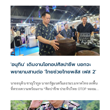
'อนุทิน' เดินงานโอทอปศิลปาชีพ บอกจะ
พยายามสานต่อ 'ไทยช่วยไทยพลัส เฟส 2'
นายอนุทิน ชาญวีรกูล นายกรัฐมนตรีและรมว.มหาดไทย ลงพื้น
ที่ตรวจความพร้อมงาน “ศิลปาชีพ ประทีปไทย OTOP หลอม
ดวงใจด้วยพระบารมี” ปี 2569 ซึ่งจัดขึ้นระหว่างวันที่ 8–16
สิงหาคม นี้ ณ อาคารชาเลนเจอร์ 1–3 อิมแพ็ค เมืองทองธานี ซึ่ง
นายกรัฐมนตรีจะเดินทางมาเปิดงานอย่างเป็นทางการ ในวัน