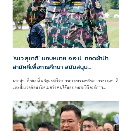
จันทร์ที่ 10 สิงหาคม
'รมว.สุชาติ' มอบหมาย อ.อ.ป. ทอดผ้าป่า
สามัคคีเพื่อการศึกษา สนับสนุน
คอมพิวเตอร์ 22 เครื่อง เติมโอกาสเด็ก
นายสุชาติ ชมกลิ่น รัฐมนตรีว่าการกระทรวงทรัพยากรธรรมชาติ
โรงเรียนบ้านกิ่วลม จ.เชียงใหม่
และสิ่งแวดล้อม เปิดเผยว่า ตนได้มอบหมายให้องค์การ
อุตสาหกรรมป่าไม้ (อ.อ.ป.) ดำเนินการจัด “พิธีทอดผ้าป่า
สามัคคีเพื่อการศึกษา กระทรวงทรัพยากรธรรมชาติและสิ่ง
แวดล้อม” ณ โรงเรียนบ้านกิ่วลม ตำบลบ่อหลวง อำเภอฮอด
จังหวัดเชียงใหม่ เพื่อสนับสนุนการศึกษาและเพิ่มโอกาสให้กับ
เด็กและเยาวชนในพื้นที่ โดยสนับสนุนคอมพิวเตอร์ จำนวน 22
เครื่อง สำหรับใช้ในการเรียนการสอนและส่งเสริมทักษะด้าน