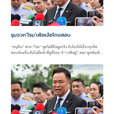
เทคโนโลยีสารสนเทศ
รุมจวก‘โรม’เพ้อเจ้อโกงสอบ
“อนุทิน” ฟาด “โรม” พูดไม่มีข้อมูลจริง จับโยงให้เอี่ยวทุจริต
สอบท้องถิ่น ยันไม่มีหน้าที่ดูทีโออาร์ “วรศิษฎ์” ตอก พูดข้อเท็จ
จริงไม่ครบ