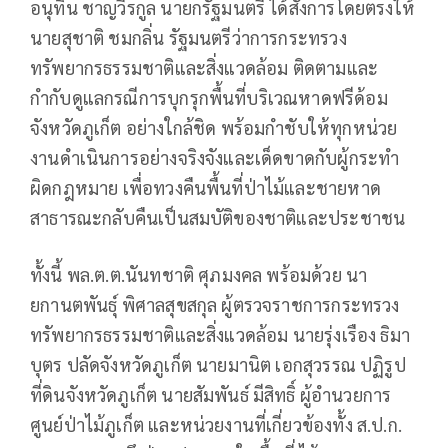
อนุทิน ชาญวีรกูล นายกรัฐมนตรี ได้สั่งการโดยตรงให้
นายสุชาติ ชมกลิ่น รัฐมนตรีว่าการกระทรวง
ทรัพยากรธรรมชาติและสิ่งแวดล้อม ติดตามและ
กำกับดูแลกรณีการบุกรุกพื้นที่บริเวณหาดฟรีด้อม
จังหวัดภูเก็ต อย่างใกล้ชิด พร้อมกำชับให้ทุกหน่วย
งานดำเนินการอย่างจริงจังและเด็ดขาดกับผู้กระทำ
ผิดกฎหมาย เพื่อทวงคืนพื้นที่ป่าไม้และชายหาด
สาธารณะกลับคืนเป็นสมบัติของชาติและประชาชน
ทั้งนี้ พล.ต.ต.นันทชาติ ศุภมงคล พร้อมด้วย นา
ยกานตพันธุ์ พิศาลสุขสกุล ผู้ตรวจราชการกระทรวง
ทรัพยากรธรรมชาติและสิ่งแวดล้อม นายรุ่งเรือง ธิมา
บุตร ปลัดจังหวัดภูเก็ต นายมานิต เอกสุวรรณ ปฏิรูป
ที่ดินจังหวัดภูเก็ต นายสัมพันธ์ มีสิทธิ์ ผู้อำนวยการ
ศูนย์ป่าไม้ภูเก็ต และหน่วยงานที่เกี่ยวข้องทั้ง ส.ป.ก.