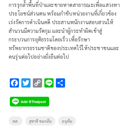
การรุกล้ำพื้นที่ป่าและชายหาดสาธารณะเพื่อแสวงหา
ประโยชน์ส่วนตน พร้อมกำชับหน่วยงานที่เกี่ยวข้อง
เร่งรัดการดำเนินคดี ประสานพนักงานสอบสวนให้
สำนวนมีความรัดกุม และนำผู้กระทำผิดเข้าสู่
กระบวนการยุติธรรมโดยเร็ว เพื่อรักษา
ทรัพยากรธรรมชาติของประเทศไว้ให้ประชาชนและ
คนรุ่นต่อไปอย่างยั่งยืนต่อไป
F
T
C
Li
S
ac
wi
o
n
h
e
tt
p
e
ar
b
er
y
e
o
Li
Tags
ทส.
สุชาติ ชมกลิ่น
อนุทิน
o
n