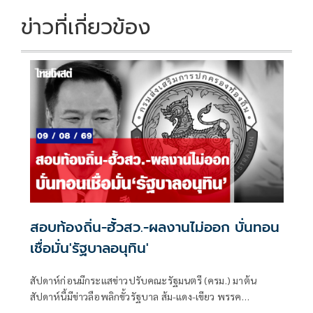
k
k
ข่าวที่เกี่ยวข้อง
สอบท้องถิ่น-ฮั้วสว.-ผลงานไม่ออก บั่นทอน
เชื่อมั่น'รัฐบาลอนุทิน'
สัปดาห์ก่อนมีกระแสข่าวปรับคณะรัฐมนตรี (ครม.) มาต้น
สัปดาห์นี้มีข่าวลือพลิกขั้วรัฐบาล ส้ม-แดง-เขียว พรรค
ประชาชน พรรคเพื่อไทย และพรรคกล้าธรรม จับมือกัน