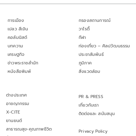
การเมือง
กรองสถานการณ์
เปลว สีเงิน
วาไรตี้
คอลัมนิสต์
กีฬา
บทความ
ท่องเที่ยว – ศิลปวัฒนธรรม
เศรษฐกิจ
ประชาสัมพันธ์
ข่าวพระราชสำนัก
ภูมิภาค
หนังสือพิมพ์
สิ่งแวดล้อม
ต่างประเทศ
PR & PRESS
อาชญากรรม
เกี่ยวกับเรา
X-CITE
ติดต่อและ สนับสนุน
ยานยนต์
สาธารณสุข-คุณภาพชีวิต
Privacy Policy