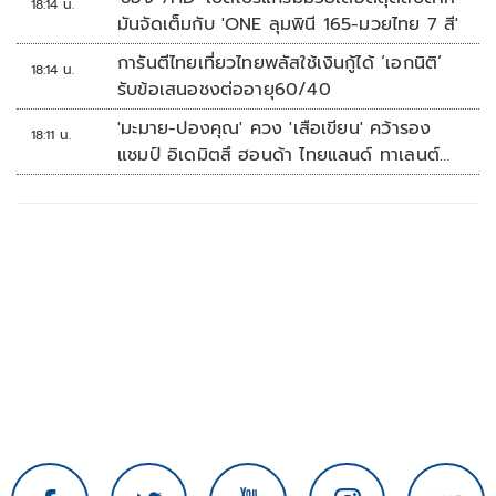
18:14 น.
มันจัดเต็มกับ 'ONE ลุมพินี 165-มวยไทย 7 สี'
การันตีไทยเที่ยวไทยพลัสใช้เงินกู้ได้ ‘เอกนิติ’
18:14 น.
รับข้อเสนอชงต่ออายุ60/40
'มะมาย-ปองคุณ' ควง 'เสือเขียน' คว้ารอง
18:11 น.
แชมป์ อิเดมิตสึ ฮอนด้า ไทยแลนด์ ทาเลนต์
คัพ สนาม 3