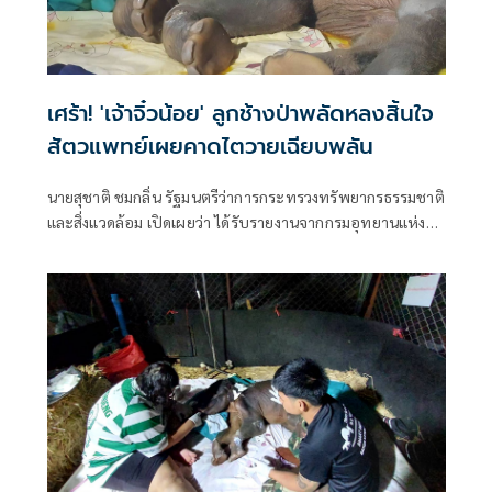
เศร้า! 'เจ้าจิ๋วน้อย' ลูกช้างป่าพลัดหลงสิ้นใจ
สัตวแพทย์เผยคาดไตวายเฉียบพลัน
นายสุชาติ ชมกลิ่น รัฐมนตรีว่าการกระทรวงทรัพยากรธรรมชาติ
และสิ่งแวดล้อม เปิดเผยว่า ได้รับรายงานจากกรมอุทยานแห่ง
ชาติ สัตว์ป่า แล