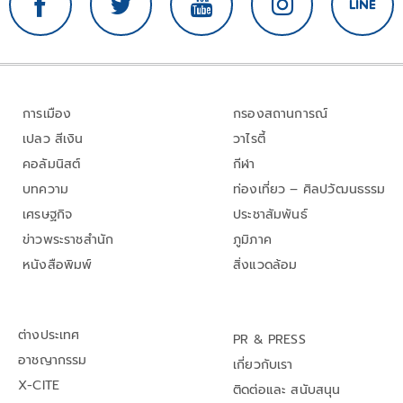
การเมือง
กรองสถานการณ์
เปลว สีเงิน
วาไรตี้
คอลัมนิสต์
กีฬา
บทความ
ท่องเที่ยว – ศิลปวัฒนธรรม
เศรษฐกิจ
ประชาสัมพันธ์
ข่าวพระราชสำนัก
ภูมิภาค
หนังสือพิมพ์
สิ่งแวดล้อม
ต่างประเทศ
PR & PRESS
อาชญากรรม
เกี่ยวกับเรา
X-CITE
ติดต่อและ สนับสนุน