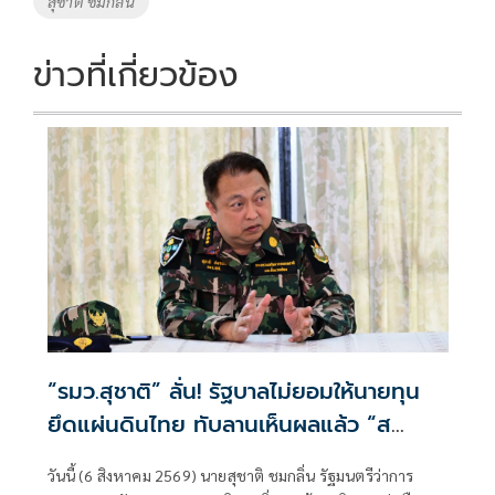
สุชาติ ชมกลิ่น
o
n
k
k
ข่าวที่เกี่ยวข้อง
“รมว.สุชาติ” ลั่น! รัฐบาลไม่ยอมให้นายทุน
ยึดแผ่นดินไทย ทับลานเห็นผลแล้ว “ส
ตาร์เวลล์ การ์เด้นโฮม” รื้อเองคืบ 40%
วันนี้ (6 สิงหาคม 2569) นายสุชาติ ชมกลิ่น รัฐมนตรีว่าการ
เตือนผู้ฝ่าฝืนเจอมาตรการทางกฎหมาย