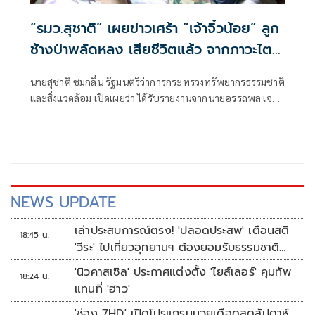
“รมว.สุชาติ” เผยข่าวเศร้า “เจ้าจิ๋วน้อย” ลูก
ช้างป่าพลัดหลง เสียชีวิตแล้ว จากภาวะไต
วายเฉียบพลัน ยกย่องทีมสัตวแพทย์ทุ่มเท
นายสุชาติ ชมกลิ่น รัฐมนตรีว่าการกระทรวงทรัพยากรธรรมชาติ
สุดกำลัง ย้ำเดินหน้าหาสาเหตุอย่างละเอียด
และสิ่งแวดล้อม เปิดเผยว่า ได้รับรายงานจากนายอรรถพล เจริญ
ชันษา อธิบดีกรมอุทยานแห่งชาติ สัตว์ป่า และพันธุ์พืช ถึงกรณี
การดูแลรักษา “เจ้าจิ๋วน้อย” ลูกช้างป่าพลัดหลงในพื้นที่อุทยาน
แห่งชาติไทรโยค
NEWS UPDATE
เล่าประสบการณ์ตรง! 'ปลอดประสพ' เตือนสติ
18:45 น.
'วีระ' ไปเที่ยวอุทยานฯ ต้องยอมรับธรรมชาติ
ดิบๆให้ได้
'นิวคาสเซิล' ประกาศแต่งตั้ง 'ไยส์เลอร์' คุมทัพ
18:24 น.
แทนที่ 'ฮาว'
'ช่อง 7HD' เปิดโปรแกรมมวยเดือดสุดสัปดาห์