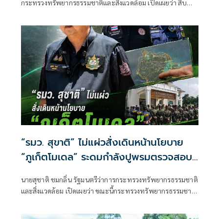
กระทรวงทรัพยากรธรรมชาติและสิ่งแวดล้อม เปิดเผยว่า สืบ
เนื่องจากเมื่อวันที่ 31 กรกฎาคม 2569 ตนได้ลงพื้นที่จังหวัด
นครราชสีมา
“รมว. สุขาติ” ไม่แผ่วสั่งเดินหน้านโยบาย
“ภูเก็ตโมเดล” ระดมกำลังปูพรมตรวจสอบ
พื้นที่ทั้งเกาะภูเก็ต อีก 40 จุด พร้อมเร่ง
นายสุชาติ ชมกลิ่น รัฐมนตรีว่าการกระทรวงทรัพยากรธรรมชาติ
ผลักดันประกาศป่านันทนาการหาดนุ้ย ภูเก็ต
และสิ่งแวดล้อม เปิดเผยว่า ขณะนี้กระทรวงทรัพยากรธรรมชาติ
เพื่อประชาชนได้เข้าใช้ประโยชน์
และสิ่งแวดล้อม