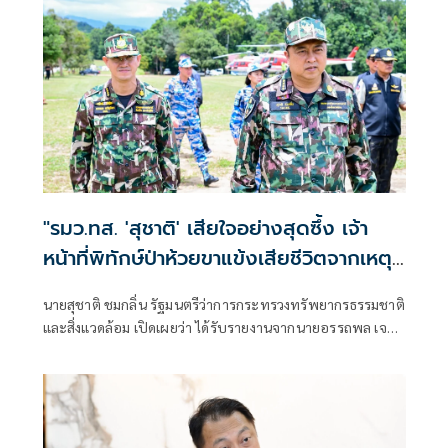
"รมว.ทส. 'สุชาติ' เสียใจอย่างสุดซึ้ง เจ้า
หน้าที่พิทักษ์ป่าห้วยขาแข้งเสียชีวิตจากเหตุ
ถูกสัตว์ป่าทำร้าย สั่งดูแลครอบครัวเต็มที่
นายสุชาติ ชมกลิ่น รัฐมนตรีว่าการกระทรวงทรัพยากรธรรมชาติ
พร้อมยกระดับมาตรการความปลอดภัยเจ้า
และสิ่งแวดล้อม เปิดเผยว่า ได้รับรายงานจากนายอรรถพล เจริญ
หน้าที่"
ชันษา อธิบดีกรมอุทยานแห่งชาติ สัตว์ป่า และพันธุ์พืช กรณีนา
ยศักรินทร์ วิชาจารย์ พนักงานราชการ สังกัดเขตรักษาพันธุ์สัตว์
ป่าห้วยขาแข้ง เสียชีวิตจากเหตุถูกสัตว์ป่าทำร้าย ระหว่างปฏิบัติ
หน้าที่ในพื้นที่ เมื่อช่วงเช้าวันนี้