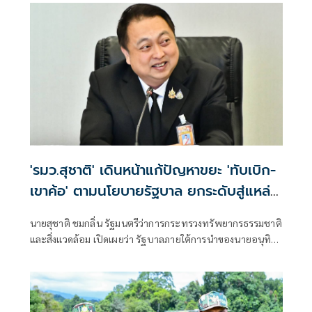
'รมว.สุชาติ' เดินหน้าแก้ปัญหาขยะ 'ทับเบิก-
เขาค้อ' ตามนโยบายรัฐบาล ยกระดับสู่แหล่ง
ท่องเที่ยวคาร์บอนต่ำ สร้างรายได้ควบคู่
นายสุชาติ ชมกลิ่น รัฐมนตรีว่าการกระทรวงทรัพยากรธรรมชาติ
รักษาสิ่งแวดล้อม
และสิ่งแวดล้อม เปิดเผยว่า รัฐบาลภายใต้การนำของนายอนุทิน
ชาญวีรกูล นายกรัฐมนตรี ให้ความสำคัญกับการบริหารจัดการ
ทรัพยากรธรรมชาติและสิ่งแวดล้อมควบคู่กับการพัฒนา
เศรษฐกิจและการท่องเที่ยวอย่างยั่งยืน