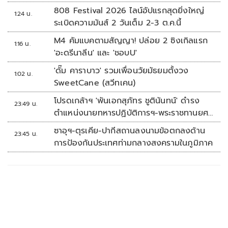
808 Festival 2026 ไลน์อัปแรกสุดยิ่งใหญ่
1:24 น.
ระเบิดความมันส์ 2 วันเต็ม 2-3 ต.ค.นี้
M4 คัมแบคตามสัญญา! ปล่อย 2 ซิงเกิลแรก
1:16 น.
'อะดรีนาลีน' และ 'ชอบU'
'ดั๊ม คาราบาว' รวมเพื่อนวัยมัธยมตั้งวง
1:02 น.
SweetCane (สวีทเคน)
โปรดเกล้าฯ 'พันเอกสุภัทร ชูตินันทน์' ดำรง
23:49 น.
ตำแหน่งนายทหารปฏิบัติการฯ-พระราชทานยศ
'พลตรี'
ซาอุฯ-ตุรเคีย-ปากีสถานลงนามข้อตกลงด้าน
23:45 น.
การป้องกันประเทศท่ามกลางสงครามในภูมิภาค