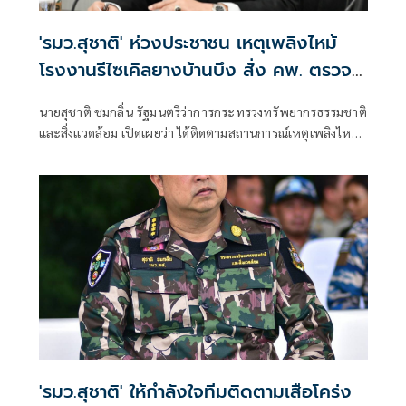
'รมว.สุชาติ' ห่วงประชาชน เหตุเพลิงไหม้
โรงงานรีไซเคิลยางบ้านบึง สั่ง คพ. ตรวจ
คุณภาพอากาศเข้ม-แจ้งเตือนประชาชนใกล้
นายสุชาติ ชมกลิ่น รัฐมนตรีว่าการกระทรวงทรัพยากรธรรมชาติ
ชิด
และสิ่งแวดล้อม เปิดเผยว่า ได้ติดตามสถานการณ์เหตุเพลิงไหม้
โรงงานรีไซเคิลยางรถยนต์ บริษัท ซิน อี้ ไท่ อินดัสเตรียล เทรด
จำกัด ตำบลคลองกิ่ว อำเภอบ้านบึง จังหวัดชลบุรี อย่างใกล้ชิด
ด้วยความห่วงใยผลกระทบด้านมลพิษและสุขภาพของ
ประชาชน พร้อมสั่งการให้กรมควบคุมมลพิษ (คพ.) บูรณาการ
หน่วยงานที่เกี่ยวข้อง เร่งสนับสนุนการระงับเหตุ ตรวจสอบ
คุณภาพอากาศและสิ่งแวดล้อม รวมถึงแจ้งเตือนประชาชนอย่าง
ต่อเนื่องจนกว่าสถานการณ์จะคลี่คลาย
'รมว.สุชาติ' ให้กำลังใจทีมติดตามเสือโคร่ง