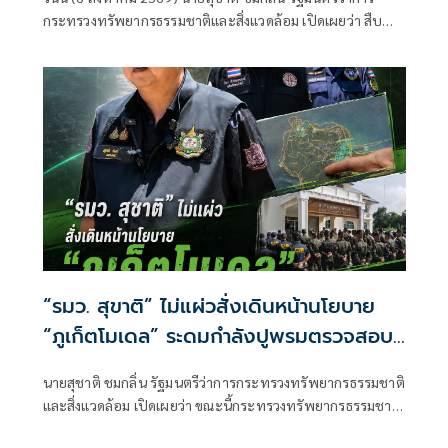
เตือนผู้ฝ่าฝืนเจอมาตรการทางกฎหมาย
กระทรวงทรัพยากรธรรมชาติและสิ่งแวดล้อม เปิดเผยว่า สืบ
เนื่องจากเมื่อวันที่ 31 กรกฎาคม 2569 ตนได้ลงพื้นที่จังหวัด
นครราชสีมา
“รมว. สุขาติ” ไม่แผ่วสั่งเดินหน้านโยบาย
“ภูเก็ตโมเดล” ระดมกำลังปูพรมตรวจสอบ
พื้นที่ทั้งเกาะภูเก็ต อีก 40 จุด พร้อมเร่ง
นายสุชาติ ชมกลิ่น รัฐมนตรีว่าการกระทรวงทรัพยากรธรรมชาติ
ผลักดันประกาศป่านันทนาการหาดนุ้ย ภูเก็ต
และสิ่งแวดล้อม เปิดเผยว่า ขณะนี้กระทรวงทรัพยากรธรรมชาติ
เพื่อประชาชนได้เข้าใช้ประโยชน์
และสิ่งแวดล้อม