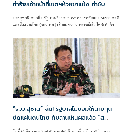
ทำร้ายเจ้าหน้าที่เขตฯห้วยขาแข้ง กำชับ
ระมัดระวังความปลอดภัยขั้นสูงสุด หลัง
นายสุชาติ ชมกลิ่น รัฐมนตรีว่าการกระทรวงทรัพยากรธรรมชาติ
กรมอุทยานฯ แถลงความคืบหน้ากรณีเจ้า
และสิ่งแวดล้อม (รมว.ทส.) เปิดเผยว่า จากกรณีเสือโคร่งทำร้าย
หน้าเสียชีวิต
เจ้าหน้าที่พิทักษ์ป่าเขตรักษาพันธุ์สัตว์ป่าห้วยขาแข้งเสียชีวิต
ตนได้ติดตามสถานการณ์ดังกล่าวอย่างใกล้ชิด พร้อมแสดงความ
ห่วงใยต่อเจ้าหน้าที่ผู้ปฏิบัติงานในพื้นที่ และได้กำชับให้หน่วย
งานยกระดับมาตรการความปลอดภัยขั้นสูงสุดในการปฏิบัติ
ภารกิจเพื่อความปลอดภัยของผู้ปฏิบัติงาน
“รมว.สุชาติ” ลั่น! รัฐบาลไม่ยอมให้นายทุน
ยึดแผ่นดินไทย ทับลานเห็นผลแล้ว “ส
ตาร์เวลล์ การ์เด้นโฮม” รื้อเองคืบ 40%
วันนี้ (6 สิงหาคม 2569) นายสุชาติ ชมกลิ่น รัฐมนตรีว่าการ