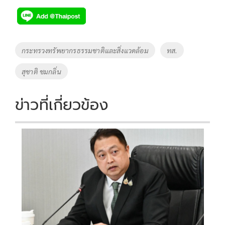
e
tt
p
e
ar
b
er
y
e
o
Li
Tags
กระทรวงทรัพยากรธรรมชาติและสิ่งแวดล้อม
ทส.
o
n
สุชาติ ชมกลิ่น
k
k
ข่าวที่เกี่ยวข้อง