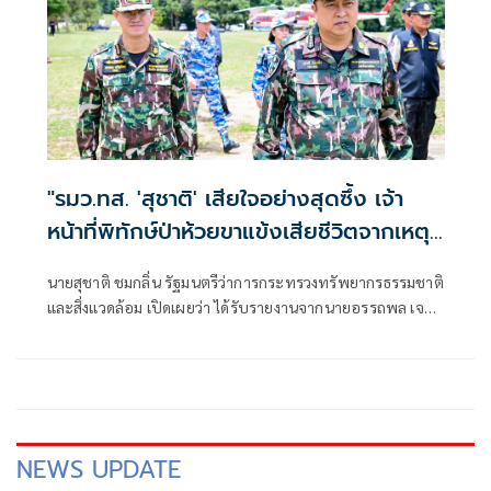
"รมว.ทส. 'สุชาติ' เสียใจอย่างสุดซึ้ง เจ้า
หน้าที่พิทักษ์ป่าห้วยขาแข้งเสียชีวิตจากเหตุ
ถูกสัตว์ป่าทำร้าย สั่งดูแลครอบครัวเต็มที่
นายสุชาติ ชมกลิ่น รัฐมนตรีว่าการกระทรวงทรัพยากรธรรมชาติ
พร้อมยกระดับมาตรการความปลอดภัยเจ้า
และสิ่งแวดล้อม เปิดเผยว่า ได้รับรายงานจากนายอรรถพล เจริญ
หน้าที่"
ชันษา อธิบดีกรมอุทยานแห่งชาติ สัตว์ป่า และพันธุ์พืช กรณีนา
ยศักรินทร์ วิชาจารย์ พนักงานราชการ สังกัดเขตรักษาพันธุ์สัตว์
ป่าห้วยขาแข้ง เสียชีวิตจากเหตุถูกสัตว์ป่าทำร้าย ระหว่างปฏิบัติ
หน้าที่ในพื้นที่ เมื่อช่วงเช้าวันนี้
NEWS UPDATE