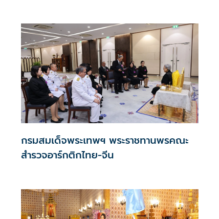
กรมสมเด็จพระเทพฯ พระราชทานพรคณะ
สำรวจอาร์กติกไทย-จีน