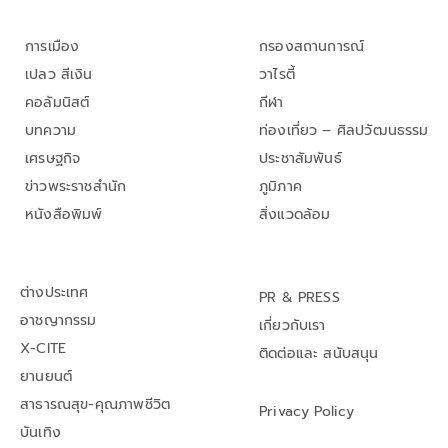
การเมือง
กรองสถานการณ์
เปลว สีเงิน
วาไรตี้
คอลัมนิสต์
กีฬา
บทความ
ท่องเที่ยว – ศิลปวัฒนธรรม
เศรษฐกิจ
ประชาสัมพันธ์
ข่าวพระราชสำนัก
ภูมิภาค
หนังสือพิมพ์
สิ่งแวดล้อม
ต่างประเทศ
PR & PRESS
อาชญากรรม
เกี่ยวกับเรา
X-CITE
ติดต่อและ สนับสนุน
ยานยนต์
สาธารณสุข-คุณภาพชีวิต
Privacy Policy
บันเทิง