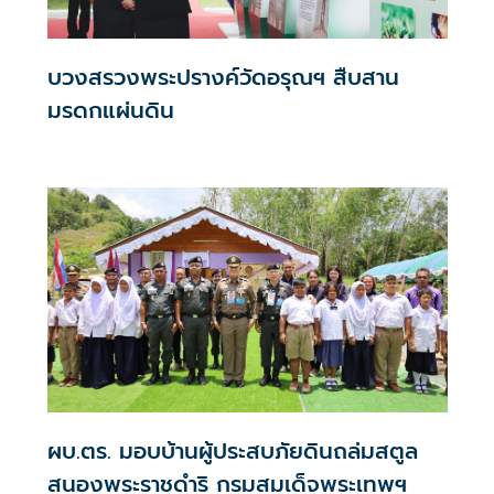
บวงสรวงพระปรางค์วัดอรุณฯ สืบสาน
มรดกแผ่นดิน
ผบ.ตร. มอบบ้านผู้ประสบภัยดินถล่มสตูล
สนองพระราชดำริ กรมสมเด็จพระเทพฯ