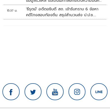
ข้อมูลรั่วไหล รับเป็นโอกาสยกระดับความมั่นคง
ปลอดภัยข้อมูลภาครัฐทั้งระบบ
'ธีรุตม์' อดีตอธิบดี สถ. เข้ารับทราบ 6 ข้อหา
15:37 น.
คดีโกงสอบท้องถิ่น สรุปสำนวนส่ง ป.ป.ช.
สัปดาห์หน้า