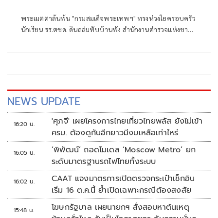
พระเมตตาล้นพ้น "กรมสมเด็จพระเทพฯ" ทรงห่วงใยครอบครัว
นักเรียน รร.ตชด. ดินถล่มทับบ้านพัง สำนักงานตำรวจแห่งชาติ
ร่วมสนองพระราชดำริ สร้างบ้านใหม่ ผบ.ตร.ส่งมอบเป็นขวัญ
กำลังใจครอบครัว
NEWS UPDATE
'ศุภจี' เผยโครงการไทยเที่ยวไทยพลัส ยังไม่เข้า
16:20 น.
ครม. ต้องดูกันอีกยาวมีงบเหลือเท่าไหร่
‘พิพัฒน์’ ถอดโมเดล ‘Moscow Metro’ ยก
16:05 น.
ระดับมาตรฐานรถไฟไทยทั้งระบบ
CAAT แจงมาตรการเปิดตรวจกระเป๋าเช็กอิน
16:02 น.
เริ่ม 16 ต.ค.นี้ ย้ำเปิดเฉพาะกรณีต้องสงสัย
โฆษกรัฐบาล เผยนายกฯ สั่งสอบหาต้นเหตุ
15:48 น.