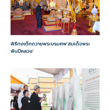
พิธีกงเต๊กถวายพระบรมศพ'สมเด็จพระ
พันปีหลวง'