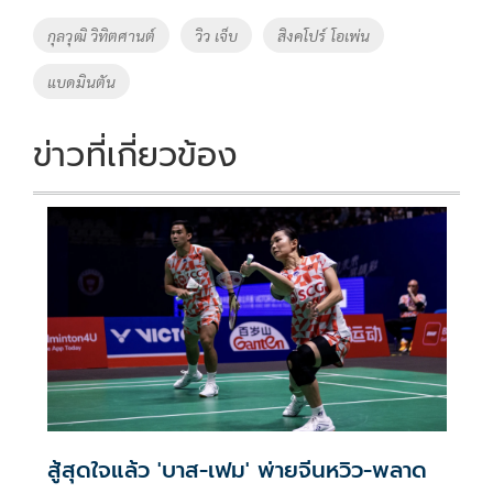
o
Li
Tags
กุลวุฒิ วิทิตศานต์
วิว เจ็บ
สิงคโปร์ โอเพ่น
o
n
แบดมินตัน
k
k
ข่าวที่เกี่ยวข้อง
สู้สุดใจแล้ว 'บาส-เฟม' พ่ายจีนหวิว-พลาด