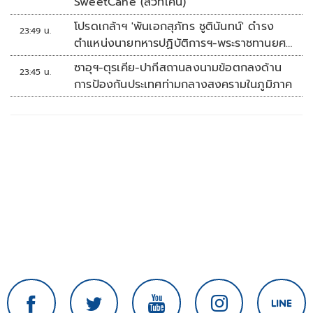
SweetCane (สวีทเคน)
โปรดเกล้าฯ 'พันเอกสุภัทร ชูตินันทน์' ดำรง
23:49 น.
ตำแหน่งนายทหารปฏิบัติการฯ-พระราชทานยศ
'พลตรี'
ซาอุฯ-ตุรเคีย-ปากีสถานลงนามข้อตกลงด้าน
23:45 น.
การป้องกันประเทศท่ามกลางสงครามในภูมิภาค