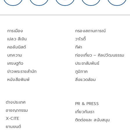
การเมือง
กรองสถานการณ์
เปลว สีเงิน
วาไรตี้
คอลัมนิสต์
กีฬา
บทความ
ท่องเที่ยว – ศิลปวัฒนธรรม
เศรษฐกิจ
ประชาสัมพันธ์
ข่าวพระราชสำนัก
ภูมิภาค
หนังสือพิมพ์
สิ่งแวดล้อม
ต่างประเทศ
PR & PRESS
อาชญากรรม
เกี่ยวกับเรา
X-CITE
ติดต่อและ สนับสนุน
ยานยนต์