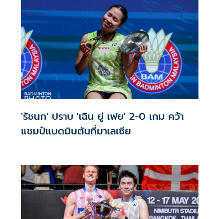
มหาวิทยาลัยเกษมบัณฑิต ได้ลงนามบันทึกข้อตกลงความร่วมมือ
ทางวิชาการ (MOU) กับสมาคมกีฬาแบดมินตันแห่ง
ประเทศไทย ในพระบรมราชูปถัมภ์ เพื่อร่วมกันพัฒนางานวิจัย
การเรียนการสอน และนวัตกรรมด้านวิทยาศาสตร์การกีฬาและ
Sport Analytics
'รัชนก' ปราบ 'เฉิน ยู่ เฟย' 2-0 เกม คว้า
แชมป์แบดมินตันที่มาเลเซีย