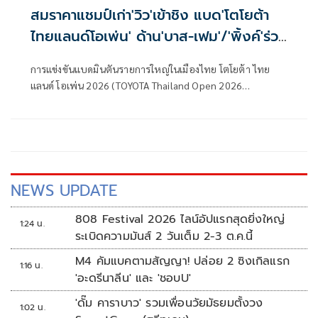
สมราคาแชมป์เก่า'วิว'เข้าชิง แบด'โตโยต้า
ไทยแลนด์โอเพ่น' ด้าน'บาส-เฟม'/'พิ้งค์'ร่วง
รอบรองฯ
การแข่งขันแบดมินตันรายการใหญ่ในเมืองไทย โตโยต้า ไทย
แลนด์ โอเพ่น 2026 (TOYOTA Thailand Open 2026
Presented by VICTOR) ทัวร์นาเมนต์ระดับเวิลด์ทัวร์ ซูเปอร์
500 (HSBC BWF World Tour Super 500) ชิงถ้วย
พระราชทานพระบาทสมเด็จพระเจ้าอยู่หัว และเงินรางวัลรวม
กว่า 500,000 เหรียญสหรัฐ หรือประมาณ 16,500,000 บาท ที่
อาคารกีฬานิมิบุตร สนามกีฬาแห่งชาติ เมื่อวันเสาร์ที่ 16
พ.ค.69 ที่ผ่านมา ในรอบรองชนะเลิศ
NEWS UPDATE
808 Festival 2026 ไลน์อัปแรกสุดยิ่งใหญ่
1:24 น.
ระเบิดความมันส์ 2 วันเต็ม 2-3 ต.ค.นี้
M4 คัมแบคตามสัญญา! ปล่อย 2 ซิงเกิลแรก
1:16 น.
'อะดรีนาลีน' และ 'ชอบU'
'ดั๊ม คาราบาว' รวมเพื่อนวัยมัธยมตั้งวง
1:02 น.