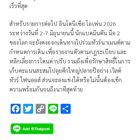
เร็วที่สุด
สำหรับรายการต่อไป อินโดนีเซีย โอเพ่น 2026
ระหว่างวันที่ 2-7 มิถุนายนนี้ นักแบดมินตัน มือ 2
ของโลก จะยังคงออกเดินทางไปร่วมทัวร์นาเมนต์ตาม
กำหนดการเดิม เพื่อรายงานตัวตามกฎระเบียบ และ
หลีกเลี่ยงการโดนค่าปรับ รวมถึงเพื่อรักษาสิทธิ์ในการ
เก็บคะแนนสะสมไปลุยศึกใหญ่ปลายปีอย่าง เวิลด์
ทัวร์ ไฟนอลส์ ส่วนจะลงแข่งได้หรือไม่นั้นต้องเช็ก
ความพร้อมกันจนถึงนาทีสุดท้าย
F
T
C
Li
S
ac
wi
o
n
h
e
tt
p
e
ar
b
er
y
e