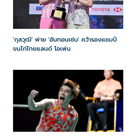
'กุลวุฒิ' พ่าย 'อันทอนเซ่น' คว้ารองแชมป์
ขนไก่ไทยแลนด์ โอเพ่น