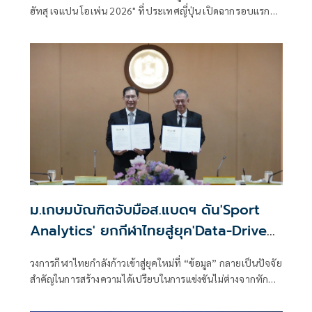
ฮัทสุ เจแปน โอเพ่น 2026" ที่ประเทศญี่ปุ่น เปิดฉากรอบแรก
เมื่อวันที่
ม.เกษมบัณฑิตจับมือส.แบดฯ ดัน'Sport
Analytics' ยกกีฬาไทยสู่ยุค'Data-Driven
Sports'
วงการกีฬาไทยกำลังก้าวเข้าสู่ยุคใหม่ที่ “ข้อมูล” กลายเป็นปัจจัย
สำคัญในการสร้างความได้เปรียบในการแข่งขันไม่ต่างจากทักษะ
ของนักกีฬาและประสบการณ์ของผู้ฝึกสอน ล่าสุดเมื่อวันที่ 23
มิถุนายน 2569 ที่ผ่านมา คณะวิทยาศาสตร์การกีฬา