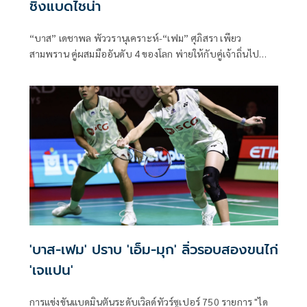
ชิงแบดไชน่า
“บาส” เดชาพล พัววรานุเคราะห์-“เฟม” ศุภิสรา เพียว
สามพราน คู่ผสมมืออันดับ 4 ของโลก พ่ายให้กับคู่เจ้าถิ่นไป
อย่างหวุดหวิดทั้งสองเกมในศึกแบดมินตันรายการ “วิคเตอร์ ไช
น่า โอ
'บาส-เฟม' ปราบ 'เอ็ม-มุก' ลิ่วรอบสองขนไก่
'เจแปน'
การแข่งขันแบดมินตันระดับเวิลด์ทัวร์ซูเปอร์ 750 รายการ "ได