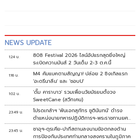
NEWS UPDATE
808 Festival 2026 ไลน์อัปแรกสุดยิ่งใหญ่
1:24 น.
ระเบิดความมันส์ 2 วันเต็ม 2-3 ต.ค.นี้
M4 คัมแบคตามสัญญา! ปล่อย 2 ซิงเกิลแรก
1:16 น.
'อะดรีนาลีน' และ 'ชอบU'
'ดั๊ม คาราบาว' รวมเพื่อนวัยมัธยมตั้งวง
1:02 น.
SweetCane (สวีทเคน)
โปรดเกล้าฯ 'พันเอกสุภัทร ชูตินันทน์' ดำรง
23:49 น.
ตำแหน่งนายทหารปฏิบัติการฯ-พระราชทานยศ
'พลตรี'
ซาอุฯ-ตุรเคีย-ปากีสถานลงนามข้อตกลงด้าน
23:45 น.
การป้องกันประเทศท่ามกลางสงครามในภูมิภาค