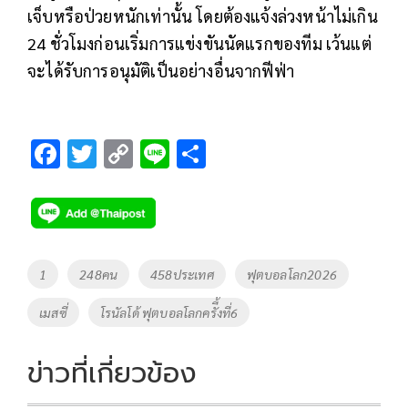
เจ็บหรือป่วยหนักเท่านั้น โดยต้องแจ้งล่วงหน้าไม่เกิน
24 ชั่วโมงก่อนเริ่มการแข่งขันนัดแรกของทีม เว้นแต่
จะได้รับการอนุมัติเป็นอย่างอื่นจากฟีฟ่า
F
T
C
Li
S
ac
wi
o
n
h
e
tt
p
e
ar
b
er
y
e
o
Li
Tags
1
248คน
458ประเทศ
ฟุตบอลโลก2026
o
n
เมสซี่
โรนัลโด้ ฟุตบอลโลกครัี้งที่6
k
k
ข่าวที่เกี่ยวข้อง