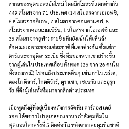
สากลของฟุตบอลสมัยใหม่ โดยมีสโมสรที่แตกต่างกัน
449 สโมสรจาก 71 ประเทศ (14 สโมสรจากเอเอฟซี,
6 สโมสรจากซีเอฟ, 7 สโมสรจากคอนคาแคฟ, 8
สโมสรจากคอนเมลเบิร์น, 1 สโมสรจากโอเอฟซี และ
35 สโมสรจากยูฟ่า) รายชื่อทีมยังเน้นให้เห็นถึง
ลักษณะเฉพาะของแต่ละชาติที่แตกต่างกัน ตั้งแต่กา
ตาร์และซาอุดีอาระเบีย ซึ่งทีมของพวกเขาสร้างขึ้น
จากผู้เล่นในประเทศเกือบทั้งหมด (25 จาก 26 คนใน
ทั้งสองกรณี) ไปจนถึงประเทศอื่นๆ เช่น กาโบเวร์เด,
คองโก ดีอาร์, โกตดิวัวร์, คูราเซา, เซเนกัล และอุรุก
วัย ที่ดึงผู้เล่นทั้งทีมมาจากลีกต่างประเทศ
เมื่อพูดถึงผู้ที่อยู่เบื้องหลังการจัดทีม คาร์ลอส เคย์
รอซ โค้ชชาวโปรตุเกสของกานา กำลังคุมทีมใน
ฟุตบอลโลกครั้งที่ 5 ติดต่อกัน หลังจากเคยคุมทีมชาติ