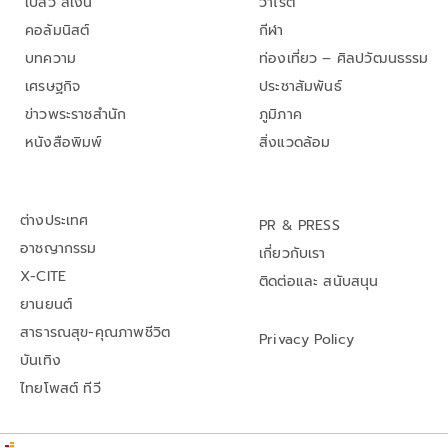
เปลว สีเงิน
วาไรตี้
คอลัมนิสต์
กีฬา
บทความ
ท่องเที่ยว – ศิลปวัฒนธรรม
เศรษฐกิจ
ประชาสัมพันธ์
ข่าวพระราชสำนัก
ภูมิภาค
หนังสือพิมพ์
สิ่งแวดล้อม
ต่างประเทศ
PR & PRESS
อาชญากรรม
เกี่ยวกับเรา
X-CITE
ติดต่อและ สนับสนุน
ยานยนต์
สาธารณสุข-คุณภาพชีวิต
Privacy Policy
บันเทิง
ไทยโพสต์ ทีวี