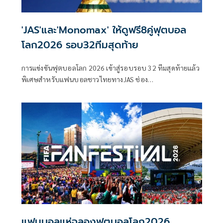
'JAS'และ'Monomax' ให้ดูฟรี8คู่ฟุตบอล
โลก2026 รอบ32ทีมสุดท้าย
การแข่งขันฟุตบอลโลก 2026 เข้าสู่รอบรอบ 32 ทีมสุดท้ายแล้ว
พิเศษสำหรับแฟนบอลชาวไทยทางJAS ช่อง
Monomax Sports มีการถ่ายทอดสดให้ดูฟรี ทั้งหมด 8 คู่ใน
หลายช่วงเวลา โดยแฟนบอลชาวไทยจะได้ดู ทีมในดวงใจ ทีม
ใหญ่ ที่เข้ามาในรอบนี้ ยังอยู่ในเส้นทางลุ้นแชมป์ ไม่ว่าจะเป็น
อาร์เจนตินา แชมป์เก่า, บราซิล แชมป์ 5 สมัย ,ฝรั่งเศส, สเปน,
อังกฤษ, โปรตุเกส และ เยอรมนี หรือตัวแทน 2 ทีมจากทวีป
เอเชีย ที่เหลืออยู่คือญี่ปุ่น และ ออสเตรเลีย
แฟนบอลแห่ฉลองฟุตบอลโลก2026