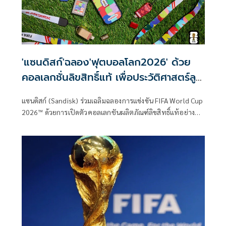
'แซนดิสก์'ฉลอง'ฟุตบอลโลก2026' ด้วย
คอลเลกชั่นลิขสิทธิ์แท้ เพื่อประวัติศาสตร์ลูก
หนัง
แซนดิสก์ (Sandisk) ร่วมเฉลิมฉลองการแข่งขัน FIFA World Cup
2026™ ด้วยการเปิดตัวคอลเลกชันผลิตภัณฑ์ลิขสิทธิ์แท้อย่าง
เป็นทางการในประเทศไทย ซึ่งได้รับการออกแบบมาเพื่อตอบ
โจทย์หนึ่งในมหกรรมกีฬาที่สร้างการบันทึกและแบ่งปันคอน
เทนต์มากที่สุดในโลก โดย SANDISK® Official Licensed
Product Collection for the FIFA World Cup 2026™ ช่วยให้
แฟนฟุตบอล ครีเอเตอร์ และมืออาชีพ สามารถบันทึก จัดเก็บ
และหวนรำลึกถึงช่วงเวลาอันน่าประทับใจที่สุดจากเวทีกีฬาที่ยิ่ง
ใหญ่ที่สุดของโลกได้อย่างเต็มประสิทธิภาพ