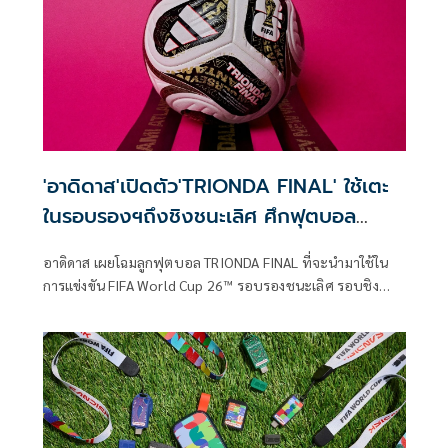
แบบเอ็กซ์คลูซีฟใน
'อาดิดาส'เปิดตัว'TRIONDA FINAL' ใช้เตะ
ในรอบรองฯถึงชิงชนะเลิศ ศึกฟุตบอล
โลก2026
อาดิดาส เผยโฉมลูกฟุตบอล TRIONDA FINAL ที่จะนำมาใช้ใน
การแข่งขัน FIFA World Cup 26™ รอบรองชนะเลิศ รอบชิง
อันดับ 3 และรอบชิงชนะเลิศ เพื่อสร้างประวัติศาสตร์ที่ยิ่งใหญ่
ที่สุดในการแข่งขันฟุตบอลระดับนานาชาติ