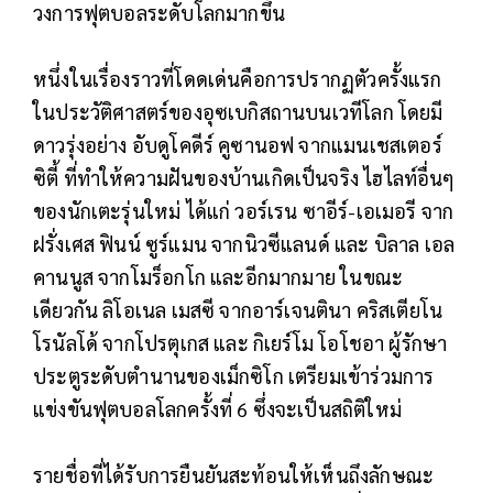
วงการฟุตบอลระดับโลกมากขึ้น
หนึ่งในเรื่องราวที่โดดเด่นคือการปรากฏตัวครั้งแรก
ในประวัติศาสตร์ของอุซเบกิสถานบนเวทีโลก โดยมี
ดาวรุ่งอย่าง อับดูโคดีร์ คูซานอฟ จากแมนเชสเตอร์
ซิตี้ ที่ทำให้ความฝันของบ้านเกิดเป็นจริง ไฮไลท์อื่นๆ
ของนักเตะรุ่นใหม่ ได้แก่ วอร์เรน ซาอีร์-เอเมอรี จาก
ฝรั่งเศส ฟินน์ ซูร์แมน จากนิวซีแลนด์ และ บิลาล เอล
คานนูส จากโมร็อกโก และอีกมากมาย ในขณะ
เดียวกัน ลิโอเนล เมสซี จากอาร์เจนตินา คริสเตียโน
โรนัลโด้ จากโปรตุเกส และ กิเยร์โม โอโชอา ผู้รักษา
ประตูระดับตำนานของเม็กซิโก เตรียมเข้าร่วมการ
แข่งขันฟุตบอลโลกครั้งที่ 6 ซึ่งจะเป็นสถิติใหม่
รายชื่อที่ได้รับการยืนยันสะท้อนให้เห็นถึงลักษณะ