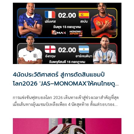
4นัดประวัติศาสตร์ สู่การตัดสินแชมป์
โลก2026 'JAS–MONOMAX'ให้คนไทยดู
ฟรี
การแข่งขันฟุตบอลโลก 2026 เดินทางเข้าสู่ช่วงเวลาสำคัญที่สุด
เมื่อเส้นทางลุ้นแชมป์เหลือเพียง 4 นัดสุดท้าย ตั้งแต่รอบรอง
ชนะเลิศ นัดชิงอันดับ 3 จนถึงนัดชิงชนะเลิศ ที่จะตัดสินว่าชาติ
ใดจะก้าวขึ้นครองบัลลังก์ลูกหนังโลก บริษัท จัสมิน อินเตอร์
เนชั่นแนล จำกัด (มหาชน) หรือ JAS ผู้ถือลิขสิทธิ์การถ่ายทอด
สดการแข่งขันฟุตบอลโลก 2026 (FIFA World Cup 2026™)