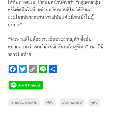
ให้สัมภาษณ์เอาไว้ก่อนหน้านี้ด้วยว่า “กลุ่มคนกลุ่ม
หนึ่งตัดสินใจที่จะฆ่าผม อินฟานติโน ได้รับผล
ประโยชน์จากสถานการณ์นั้นแต่ไม่ใช่หนึ่งในผู้
บงการ”
“อินฟานติโน่ต้องการเป็นประธานยูฟ่า ซึ่งนั่น
หมายความว่าเขากำลังผลักดันผมไปสู่ฟีฟ่า” พลาตินี
กล่าวปิดท้าย
F
T
C
Li
S
ac
wi
o
n
h
e
tt
p
e
ar
b
er
y
e
o
Li
Tags
จานนี อินฟานติโน
ฟีฟ่า
มิเชล พลาตินี
ยูฟ่า
o
n