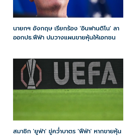
นายกฯ อังกฤษ เรียกร้อง 'อินฟานติโน' ลา
ออกปธ.ฟีฟ่า ปมวางแผนขายหุ้นให้เอกชน
สมาชิก 'ยูฟ่า' ขู่คว่ำบาตร 'ฟีฟ่า' หากขายหุ้น