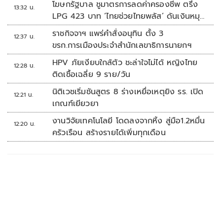
โฆษกรัฐบาล ชูมาตรการลดค่าครองชีพ ตรึง
13:32 น.
LPG 423 บาท ‘ไทยช่วยไทยพลัส’ ดันเงินหมุน
แสนล้าน
ราชกิจจาฯ แพร่คำสั่งอนุทิน ตั้ง 3
12:37 น.
ขรก.การเมืองประจำสำนักเลขาธิการนายกฯ
HPV ภัยเงียบใกล้ตัว ชะล่าใจไม่ได้ หญิงไทย
12:28 น.
ติดเชื้อเฉลี่ย 9 ราย/วัน
นิติเวชเริ่มชันสูตร 8 ร่างเหยื่อเหตุยิง รร. เปิด
12:21 น.
เกณฑ์เยียวยา
งานวิจัยเทคโนโลยี โดดลงจากหิ้ง สู่มือ1.2หมื่น
12:20 น.
ครัวเรือน สร้างรายได้เพิ่มทุกเดือน