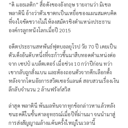
“ดิ แอธเลติก” สื่อดังของอังกฤษ รายงานว่า มิเชล
พลาตินี อ้างว่าตัวเขาตกเป็นเหยื่อของแผนสมคบคิด
ที่จงใจขัดขวางไม่ให้ลงสมัครชิงตำแหน่งประธาน
องค์กรลูกหนังโลกเมื่อปี 2015
อดีตประธานสหพันธ์ฟุตบอลยุโรป วัย 70 ปี เคยเป็น
ตัวเต็งอันดับหนึ่งที่จะก้าวขึ้นมาสืบทอดตำแหน่งต่อ
จาก เซปป์ แบล็ตเตอร์ เมื่อช่วง 10 กว่าปีก่อน ทว่า
เขากลับถูกสั่งแบน และต้องถอนตัวจากศึกเลือกตั้ง
หลังจากโดนอัยการสวิตเซอร์แลนด์ สอบสวนเรื่องเงิน
ลึกลับจำนวน 2 ล้านฟรังก์สวิส
ล่าสุด พลาตินี พ้นมลทินจากทุกข้อกล่าวหาแล้วหลัง
ชนะคดีในชั้นศาลอุทธรณ์เมื่อปีที่ผ่านมา จนนำมาสู่
การส่งสัญญาณล้างแค้นครั้งใหญ่ในเวลานี้