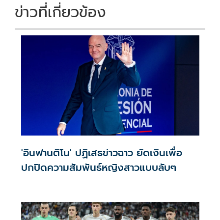
k
k
ข่าวที่เกี่ยวข้อง
'อินฟานติโน' ปฏิเสธข่าวฉาว ยัดเงินเพื่อ
ปกปิดความสัมพันธ์หญิงสาวแบบลับๆ