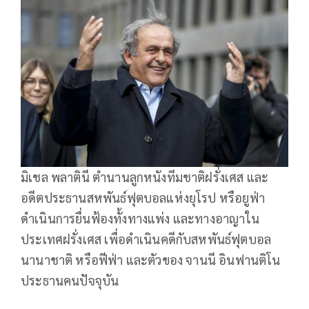
มิเชล พลาตินี ตำนานลูกหนังทีมชาติฝรั่งเศส และ
อดีตประธานสหพันธ์ฟุตบอลแห่งยุโรป หรือยูฟ่า
ดำเนินการยื่นฟ้องทั้งทางแพ่ง และทางอาญาใน
ประเทศฝรั่งเศส เพื่อดำเนินคดีกับสหพันธ์ฟุตบอล
นานาชาติ หรือฟีฟ่า และตัวของ จานนี อินฟานติโน
ประธานคนปัจจุบัน