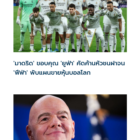
'มาดริด' ขอบคุณ 'ยูฟ่า' คัดค้านหัวชนฝาจน
'ฟีฟ่า' พับแผนขายหุ้นบอลโลก