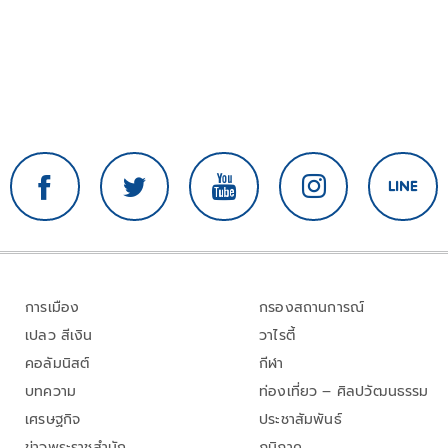
การเมือง
กรองสถานการณ์
เปลว สีเงิน
วาไรตี้
คอลัมนิสต์
กีฬา
บทความ
ท่องเที่ยว – ศิลปวัฒนธรรม
เศรษฐกิจ
ประชาสัมพันธ์
ข่าวพระราชสำนัก
ภูมิภาค