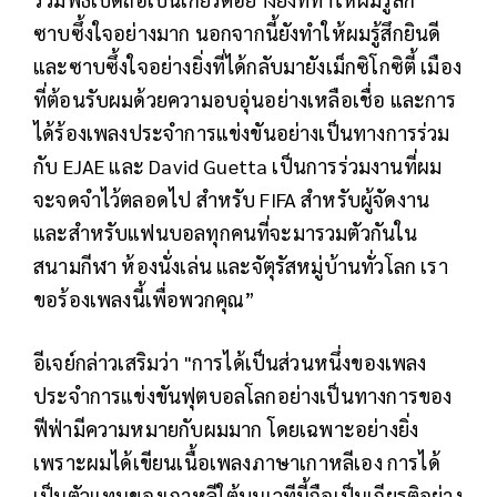
ซาบซึ้งใจอย่างมาก นอกจากนี้ยังทำให้ผมรู้สึกยินดี
และซาบซึ้งใจอย่างยิ่งที่ได้กลับมายังเม็กซิโกซิตี้ เมือง
ที่ต้อนรับผมด้วยความอบอุ่นอย่างเหลือเชื่อ และการ
ได้ร้องเพลงประจำการแข่งขันอย่างเป็นทางการร่วม
กับ EJAE และ David Guetta เป็นการร่วมงานที่ผม
จะจดจำไว้ตลอดไป สำหรับ FIFA สำหรับผู้จัดงาน
และสำหรับแฟนบอลทุกคนที่จะมารวมตัวกันใน
สนามกีฬา ห้องนั่งเล่น และจัตุรัสหมู่บ้านทั่วโลก เรา
ขอร้องเพลงนี้เพื่อพวกคุณ”
อีเจย์กล่าวเสริมว่า "การได้เป็นส่วนหนึ่งของเพลง
ประจำการแข่งขันฟุตบอลโลกอย่างเป็นทางการของ
ฟีฟ่ามีความหมายกับผมมาก โดยเฉพาะอย่างยิ่ง
เพราะผมได้เขียนเนื้อเพลงภาษาเกาหลีเอง การได้
เป็นตัวแทนของเกาหลีใต้บนเวทีนี้ถือเป็นเกียรติอย่าง