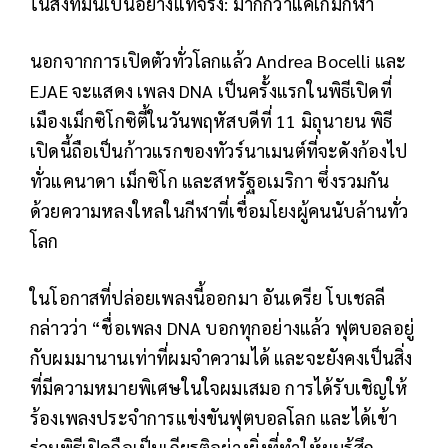
ในสิ่งที่มันเป็นอย่างแท้จริง: มากกว่าแค่เกมกีฬา
นอกจากการเปิดตัวทั่วโลกแล้ว Andrea Bocelli และ
EJAE จะแสดง เพลง DNA เป็นครั้งแรกในพิธีเปิดที่
เมืองเม็กซิโกซิตี้ในวันพฤหัสบดีที่ 11 มิถุนายน พิธี
เปิดนี้ถือเป็นก้าวแรกของทัวร์นาเมนต์ที่จะดังก้องไป
ทั่วแคนาดา เม็กซิโก และสหรัฐอเมริกา ซึ่งรวมกัน
ด้วยความหลงใหลในกีฬาที่เชื่อมโยงผู้คนนับล้านทั่ว
โลก
ในโอกาสที่ปล่อยเพลงนี้ออกมา อันเดรีย โบเชลลี
กล่าวว่า “ชื่อเพลง DNA บอกทุกอย่างแล้ว ฟุตบอลอยู่
กับผมมานานเท่าที่ผมจำความได้ และจะยังคงเป็นสิ่ง
ที่มีความหมายพิเศษในใจผมเสมอ การได้รับเชิญให้
ร้องเพลงประจำการแข่งขันฟุตบอลโลก และได้เข้า
ร่วมพิธีเปิดถือเป็นเกียรติอย่างยิ่งที่ทำให้ผมรู้สึก