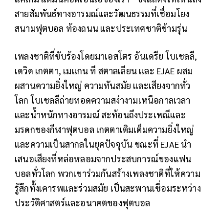
สายสัมพันธ์ทางอารมณ์และวัฒนธรรมที่เชื่อมโยง
สนามฟุตบอล ท้องถนน และประเทศชาติข้ามรุ่น
เพลงชาติที่ขับร้องโดยมาเอสโตร อันเดรีย โบเชลลี,
เดวิด เกตตา, เมแกน ที สตาลเลียน และ EJAE ผสม
ผสานความยิ่งใหญ่ ความทันสมัย ​​และเสียงจากทั่ว
โลก โบเชลลีถ่ายทอดความสง่างามเหนือกาลเวลา
และน้ำหนักทางอารมณ์ สะท้อนถึงประเพณีและ
มรดกของกีฬาฟุตบอล เกตตาเติมเต็มความยิ่งใหญ่
และความเป็นสากลในยุคปัจจุบัน ขณะที่ EJAE นำ
เสนอเสียงที่หล่อหลอมจากประสบการณ์ของแฟน
บอลทั่วโลก พวกเขาร่วมกันสร้างเพลงชาติที่ให้ความ
รู้สึกทั้งเคารพและร่วมสมัย เป็นสะพานเชื่อมระหว่าง
ประวัติศาสตร์และอนาคตของฟุตบอล