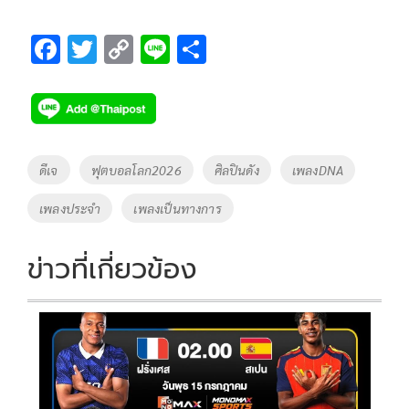
F
T
C
Li
S
ac
wi
o
n
h
e
tt
p
e
ar
b
er
y
e
o
Li
Tags
ดีเจ
ฟุตบอลโลก2026
ศิลปินดัง
เพลงDNA
o
n
เพลงประจำ
เพลงเป็นทางการ
k
k
ข่าวที่เกี่ยวข้อง