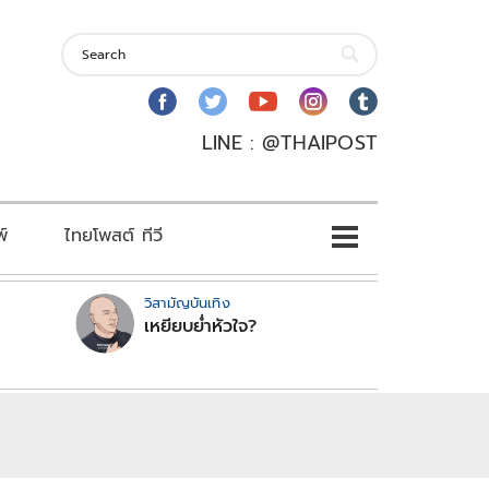
LINE : @THAIPOST
พ์
ไทยโพสต์ ทีวี
วิสามัญบันเทิง
เหยียบย่ำหัวใจ?