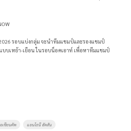
 NOW
 2026 รอบแบ่งกลุ่ม จะนำทีมแชมป์และรองแชมป์
นแบบเหย้า-เยือน ในรอบน็อคเอาท์ เพื่อหาทีมแชมป์
เอเชียนคัพ
แอนโธนี ฮัดสัน