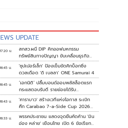
EWS UPDATE
สกสว.ผนึ DIP คิกออฟมหกรรม
17:20 น.
ทรัพย์สินทางปัญญา ขับเคลื่อนธุรกิจ
ไทยสู่อนาคต
'ซุปเปอร์เล็ก' ป้องเข็มขัดคิกบ็อกซิ่ง
16:45 น.
ดวลเดือด 'ดิ เบลลา' ONE Samurai 4
‘เอกนิติ’ ปลื้มบอนด์ออมพลัสล็อตแรก
16:45 น.
กระแสตอบรับดี รายย่อยได้รับ
จัดสรร2.2หมื่นคน เปิดจองรอบใหม่
'คาราบาว' สร้างเวทีแห่งโอกาส ระเบิก
16:43 น.
ก.ย.นี้
ศึก Carabao 7-a-Side Cup 2026
หาแชมป์ดูบอลที่เวมบลีย์
พรรคประชาชน แสดงจุดยืนคัดค้าน 'มิน
16:33 น.
อ่อง หล่าย' เยือนไทย เปิด 6 ข้อเรียก