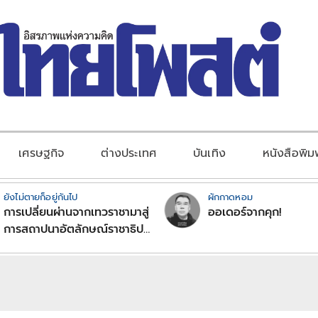
เศรษฐกิจ
ต่างประเทศ
บันเทิง
หนังสือพิม
ยังไม่ตายก็อยู่กันไป
ผักกาดหอม
การเปลี่ยนผ่านจากเทวราชามาสู่
ออเดอร์จากคุก!
การสถาปนาอัตลักษณ์ราชาธิป
ไตยแบบพุทธศาสนาในพระไตร
ปิฏก : สามัญผลสูตรในฐานะ
ทฤษฎีขีดจำกัดของอำนาจรัฐ
เหนือแรงงานและทรัพย์สิน