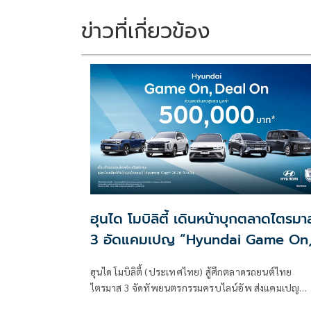
o
n
k
k
ข่าวที่เกี่ยวข้อง
ฮุนได โมบิลิตี้ เดินหน้าบุกตลาดไตรมา
3 อัดแคมเปญ “Hyundai Game On
Deal On” ส่วนลดเงินสดสูงสุด
ฮุนได โมบิลิตี้ (ประเทศไทย) สู้ศึกตลาดรถยนต์ไทย
500,000 บาท
ไตรมาส 3 จัดทัพยนตรกรรมครบไลน์อัพ ส่งแคมเปญ
“Hyundai Game On, Deal On”