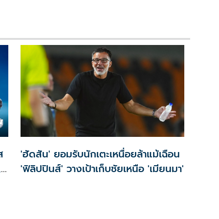
ส
'ฮัดสัน' ยอมรับนักเตะเหนื่อยล้าแม้เฉือน
,
'ฟิลิปปินส์' วางเป้าเก็บชัยเหนือ 'เมียนมา'