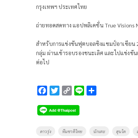
กรุงเทพฯ ประเทศไทย
ถ่ายทอดสดทาง แอปพลิเคชั่น True Visions
สำหรับการแข่งขันฟุตบอลชิงแชมป์อาเซียน
กลุ่ม ผ่านเข้ารอบรองชนะเลิศ และไปแข่งขั
ต่อไป
F
T
C
Li
S
ac
wi
o
n
h
e
tt
p
e
ar
b
er
y
e
o
Li
Tags
ดาวรุ่ง
ทีมชาติไทย
นักเตะ
ฮุนได