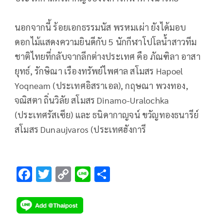
นอกจากนี้ ร้อยเอกธรรมนัส พรหมเผ่า ยังได้มอบ
ดอกไม้แสดงความยินดีกับ 5 นักกีฬาโปโลน้ำสาวทีม
ชาติไทยที่กลับจากลีกต่างประเทศ คือ ภัณฑิลา อาสา
ยุทธ์, รักษิณา เรืองทรัพย์ไพศาล สโมสร Hapoel
Yoqneam (ประเทศอิสราเอล), กฤษณา พวงทอง,
จณิสตา ถิ่นวิลัย สโมสร Dinamo-Uralochka
(ประเทศรัสเซีย) และ ธนิดากาญจน์ ขวัญทองธนารีย์
สโมสร Dunaujvaros (ประเทศฮังการี
F
T
C
Li
S
ac
wi
o
n
h
e
tt
p
e
ar