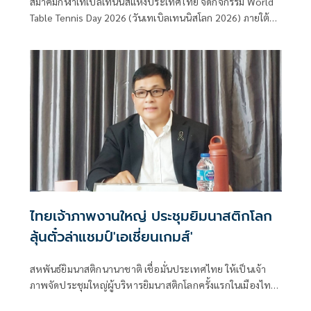
สมาคมกีฬาเทเบิลเทนนิสแห่งประเทศไทย จัดกิจกรรม World
Table Tennis Day 2026 (วันเทเบิลเทนนิสโลก 2026) ภายใต้
คอนเซป “Better Aging with Table Tennis” หรือ “เทเบิล
เทนนิสเพื่อการสูงวัยอย่างมีคุณภาพ” โดยได้รับความสนใจจาก
ประชาชนอย่างมาก มีผู้สมัครและเข้าร่วมกิจกรรม เกินความคาด
หมาย สะท้อนกระแสการดูแลสุขภาพเชิงรุกและความนิยมของ
กีฬาเทเบิลเทนนิสที่เข้าถึงง่าย เล่นได้ทุกวัย
ไทยเจ้าภาพงานใหญ่ ประชุมยิมนาสติกโลก
ลุ้นตั๋วล่าแชมป์'เอเชี่ยนเกมส์'
สหพันธ์ยิมนาสติกนานาชาติ เชื่อมั่นประเทศไทย ให้เป็นเจ้า
ภาพจัดประชุมใหญ่ผู้บริหารยิมนาสติกโลกครั้งแรกในเมืองไทย
ใช้งบประมาณ 20 ล้าน ย้ำผลที่ได้เกินคุ้ม คาดว่ามีเงินจะสะพัด