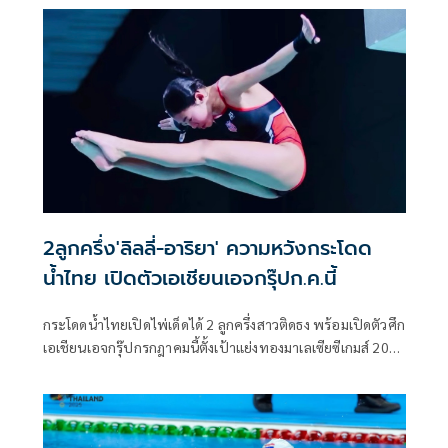
เข้าเมืองไทยไม่น้อยกว่า 200 ล้านบาท พร้อมเตรียมส่งนักกีฬา
ชิมลางชิงแชมป์เอเชีย มั่นใจคว้าตั๋วแข่งขันเอเชี่ยนเกมส์ ที่ญี่ปุ่น
2ลูกครึ่ง'ลิลลี่-อาริยา' ความหวังกระโดด
น้ำไทย เปิดตัวเอเชียนเอจกรุ๊ปก.ค.นี้
กระโดดน้ำไทยเปิดไพ่เด็ดได้ 2 ลูกครึ่งสาวติดธง พร้อมเปิดตัวศึก
เอเชียนเอจกรุ๊ปกรกฎาคมนี้ตั้งเป้าแย่งทองมาเลเซียซีเกมส์ 2027
ด้านการสร้างยิมบกโดนชะลอหลังเอแบคบางนาไม่ให้พื้นที่
ก่อสร้าง แถมขาดงบประมาณสนับสนุน