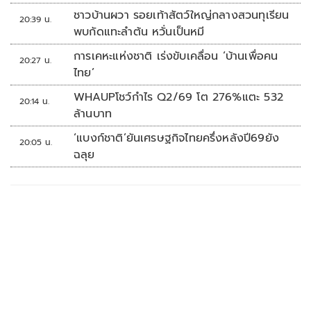
กรุงเทพมหานคร ในวันที่ 13-15 มีนาคม 2569 ณ ลานหน้า
ชาวบ้านผวา รอยเท้าสัตว์ใหญ่กลางสวนทุเรียน
ศูนย์การค้าเซ็นทรัลเวิลด์
20:39 น.
พบกัดแทะลำต้น หวั่นเป็นหมี
การเคหะแห่งชาติ เร่งขับเคลื่อน ‘บ้านเพื่อคน
20:27 น.
ไทย’
WHAUPโชว์กำไร Q2/69 โต 276%แตะ 532
20:14 น.
ล้านบาท
‘แบงก์ชาติ’ยันเศรษฐกิจไทยครึ่งหลังปี69ยัง
20:05 น.
ฉลุย