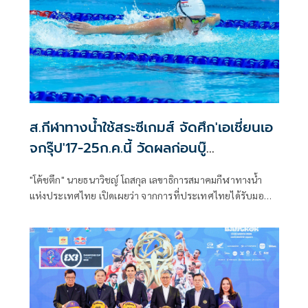
ส.กีฬาทางน้ำใช้สระซีเกมส์ จัดศึก'เอเชี่ยนเอ
จกรุ๊ป'17-25ก.ค.นี้ วัดผลก่อนบู๊
เอเชี่ยนเกมส์2026
"โค้ชตึก" นายธนาวิชญ์ โถสกุล เลขาธิการสมาคมกีฬาทางน้ำ
แห่งประเทศไทย เปิดเผยว่า จากการที่ประเทศไทยได้รับมอบ
หมายให้เป็นเจ้าภาพการแข่งขันกีฬาทางน้ำ "เอเชี่ยนเอจกรุ๊ป
แชมเปี้ยนชิพ 2026" ซึ่งเป็นครั้งแรกในรอบหลายปีที่ไทยได้
เป็นเจ้าภาพรายการนี้ กำหนดแข่งขันระหว่างวันที่ 17-25
กรกฎาคม โดยมีทั้งสิ้น 4 ชนิดกีฬา คือ ว่ายน้ำ ว่ายน้ำลีลา
กระโดดน้ำ โปโลน้ำ ซึ่งจะสถานที่แข่งขันแบบเดียวกับที่จัดใน
กีฬาซีเกมส์ ครั้งที่ 33 เมื่อปลายปีที่แล้ว ว่ายน้ำจะใช้สระการ
กีฬาแห่งประเทศไทย หัวหมาก, โปโลน้ำ ใช้ศูนย์กีฬาทางน้ำ