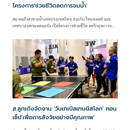
โครงการ'ช่วยชีวิตลดการจมน้ำ'
สมาคมกีฬาทางน้ำแห่งประเทศไทย ร่วมกับ ไทยออยล์ และ
เทศบาลนครแหลมฉบัง เปิดโครงการช่วยชีวิต ลดวิกฤตการจม
น้ำ ประจำปี 2569 อย่างต่อเนื่องเป็นปีที่ 7 เป้าหมายเพื่อให้
เยาวชนสามารถลอยตัวในน้ำ ว่ายน้ำเป็น และมีทักษะเอาชีวิต
รอดจากการจมน้ำ ซึ่งจะช่วยลดความเสี่ยงและสร้างความ
ปลอดภัยในชีวิตประจำวัน
ส.ลูกเด้งจัดงาน 'วันเทเบิลเทนนิสโลก' คอน
เซ็ป'เพื่อการสังวัยอย่างมีคุณภาพ'