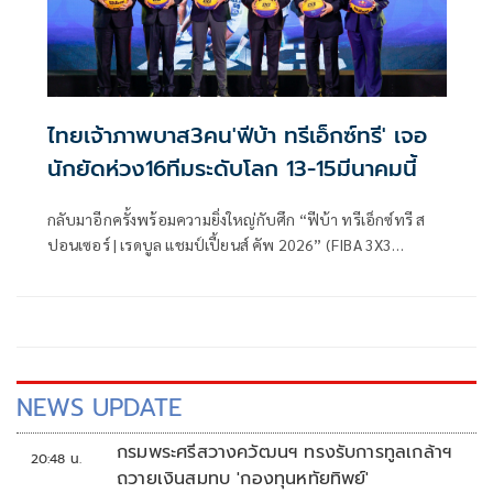
มหาวิทยาลัยธรรมศาสตร์ ศูนย์รังสิต ส่วนกระโดดน้ำและว่ายน้ำ
ลีลา จะใช้ศูนย์กีฬาทางน้ำ มหาวิทยาลัยอัสสัมชัญ(เอแบค)
วิทยาเขตสุวรรณภูมิ เนื่องจากทุกแห่งมีความพร้อมมาก และได้มี
การใช้ระบบต่างๆ อย่างเต็มรูปแบบในช่วงซีเกมส์มาแล้ว
ไทยเจ้าภาพบาส3คน'ฟีบ้า ทรีเอ็กซ์ทรี' เจอ
นักยัดห่วง16ทีมระดับโลก 13-15มีนาคมนี้
กลับมาอีกครั้งพร้อมความยิ่งใหญ่กับศึก “ฟีบ้า ทรีเอ็กซ์ทรี ส
ปอนเซอร์ | เรดบูล แชมป์เปี้ยนส์ คัพ 2026” (FIBA 3X3
Sponsor | Red Bull Champions Cup 2026) โดยสหพันธ์
บาสเกตบอลนานาชาติ (FIBA) ร่วมกับ การกีฬาแห่ง
ประเทศไทย,กองทุนพัฒนากีฬาแห่งชาติ, สมาคมกีฬา
บาสเกตบอลแห่งประเทศไทย, ช่อง 7HD และ เทโร เอ็นเทอร์เท
นเม้นท์ กับการเป็นเจ้าภาพจัดการแข่งขันบาสเกตบอล 3x3
ระดับโลกอีกครั้งหลังจากปฎิวัติวงการบาสเกตบอลไทยให้เป็น
NEWS UPDATE
ที่รู้จักในระดับนานาชาติมาแล้วในปี 2025 พร้อมยกทัพนักกีฬา
ดังกว่า 16 ทีมให้แฟนบาสเกตบอลชาวไทยได้สัมผัสและเปิด
กรมพระศรีสวางควัฒนฯ ทรงรับการทูลเกล้าฯ
20:48 น.
ประสบการณ์สุดยิ่งใหญ่อย่างใกล้ชิด เตรียมระเบิดศึกกลาง
ถวายเงินสมทบ 'กองทุนหทัยทิพย์'