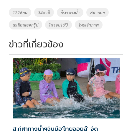
b
er
y
e
o
Li
Tags
1226คน
34ชาติ
กีฬาทางน้ำ
สมาคมฯ
o
n
เอเชี่ยนเอจกรุ๊ป
ในรอบ10ปี
ไทยเจ้าภาพ
k
k
ข่าวที่เกี่ยวข้อง
ส.กีฬาทางน้ำฯจับมือ'ไทยออยล์' จัด