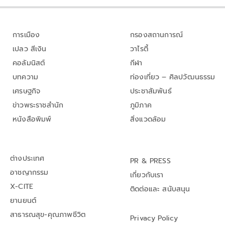
การเมือง
กรองสถานการณ์
เปลว สีเงิน
วาไรตี้
คอลัมนิสต์
กีฬา
บทความ
ท่องเที่ยว – ศิลปวัฒนธรรม
เศรษฐกิจ
ประชาสัมพันธ์
ข่าวพระราชสำนัก
ภูมิภาค
หนังสือพิมพ์
สิ่งแวดล้อม
ต่างประเทศ
PR & PRESS
อาชญากรรม
เกี่ยวกับเรา
X-CITE
ติดต่อและ สนับสนุน
ยานยนต์
สาธารณสุข-คุณภาพชีวิต
Privacy Policy