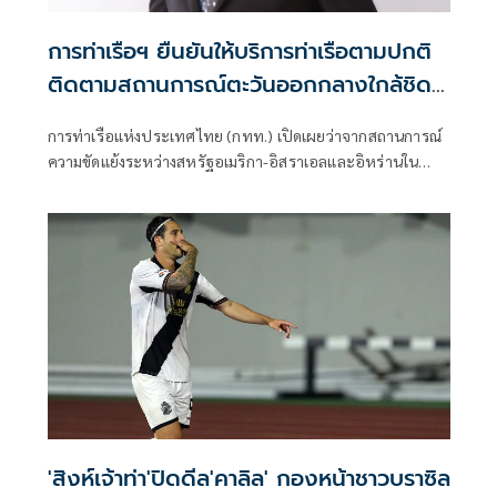
การท่าเรือฯ ยืนยันให้บริการท่าเรือตามปกติ
ติดตามสถานการณ์ตะวันออกกลางใกล้ชิด
ไม่กระทบภารกิจหลัก
การท่าเรือแห่งประเทศไทย (กทท.) เปิดเผยว่าจากสถานการณ์
ความขัดแย้งระหว่างสหรัฐอเมริกา-อิสราเอลและอิหร่านใน
ภูมิภาคตะวันออกกลาง ได้สร้างความผันผวนต่อตลาดพลังงาน
และต้นทุนการขนส่งทางทะเลในระดับสากล ซึ่งอาจเกี่ยวข้องกับ
การบริหารจัดการเส้นทางเดินเรือระหว่างประเทศ กทท.
'สิงห์เจ้าท่า'ปิดดีล'คาลิล' กองหน้าชาวบราซิล