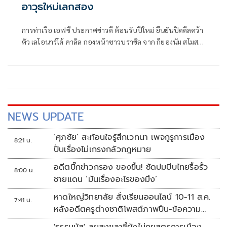
อาวุธใหม่เลกสอง⁣
การท่าเรือ เอฟซี ประกาศข่าวดี ต้อนรับปีใหม่ ยืนยันปิดดีลคว้า
ตัว เลโอนาร์โด้ คาลิล กองหน้าชาวบราซิล จาก กียองนัม สโมสร
ในศึกเคลีก 2 เกาหลีใต้ มาร่วมทัพ เพื่อสู้ศึกช่วงเลกสอง ฤดูกาล
2025/26 อย่างเป็นทางการ ⁣
NEWS UPDATE
‘ศุภชัย’ สะท้อนใจรู้สึกเวทนา เพจกูรูการเมือง
8:21 น.
ปั่นเรื่องไม่เกรงกลัวกฎหมาย
อดีตบิ๊กข่าวกรอง ของขึ้น! ซัดปมบีบไทยรื้อรั้ว
8:00 น.
ชายแดน ‘มันเรื่องอะไรของมึง’
หาดใหญ่วิทยาลัย สั่งเรียนออนไลน์ 10-11 ส.ค.
7:41 น.
หลังอดีตครูต่างชาติโพสต์ภาพปืน-ข้อความ
ข่มขู่