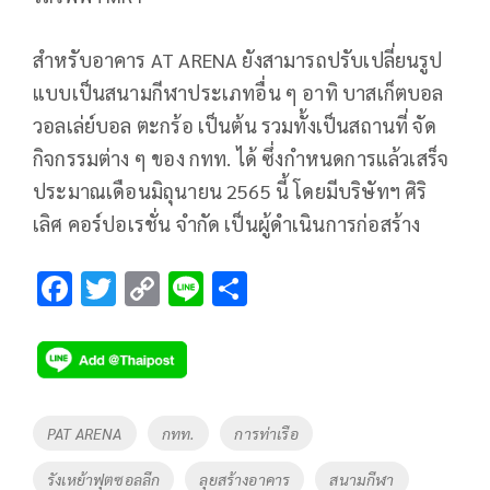
สำหรับอาคาร AT ARENA ยังสามารถปรับเปลี่ยนรูป
แบบเป็นสนามกีฬาประเภทอื่น ๆ อาทิ บาสเก็ตบอล
วอลเล่ย์บอล ตะกร้อ เป็นต้น รวมทั้งเป็นสถานที่ จัด
กิจกรรมต่าง ๆ ของ กทท. ได้ ซึ่งกำหนดการแล้วเสร็จ
ประมาณเดือนมิถุนายน 2565 นี้ โดยมีบริษัทฯ ศิริ
เลิศ คอร์ปอเรชั่น จำกัด เป็นผู้ดำเนินการก่อสร้าง
F
T
C
Li
S
ac
wi
o
n
h
e
tt
p
e
ar
b
er
y
e
o
Li
Tags
PAT ARENA
กทท.
การท่าเรือ
o
n
รังเหย้าฟุตซอลลีก
ลุยสร้างอาคาร
สนามกีฬา