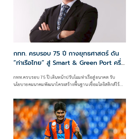
การท่าเรือ เอฟซี ร่วมแถลงความพร้อมก่อนเกมในครั้งนี้
กทท. ครบรอบ 75 ปี กางยุทธศาสตร์ ดัน
“ท่าเรือไทย” สู่ Smart & Green Port ครึ่ง
ปีโกยกำไร 3.5 พันล้าน
กทท.ครบรอบ 75 ปี เดินหน้าปรับโฉมท่าเรือสู่อนาคต รับ
นโยบายคมนาคมพัฒนาโครงสร้างพื้นฐาน เชื่อมโลจิสติกส์ไร้
รอยต่อ ลุย “Smart Port – แหลมฉบังเฟส 3 – ท่าเรือภูมิภาค”
โชว์ผลงานครึ่งปีแรกกำไรกว่า 3.5 พันล้านบาท