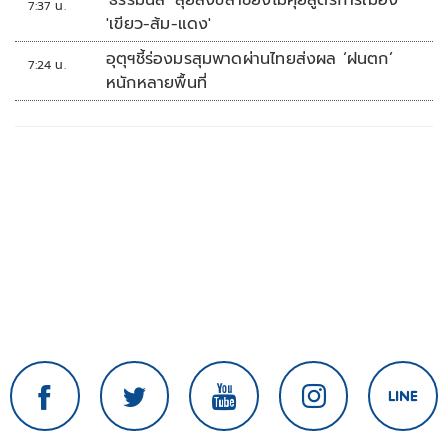
'ธรรมนัส' ลุยสงขลาชี้ยังไม่คุยสูตรการเมือง
7:37 น.
'เขียว-ส้ม-แดง'
อุตุฯชี้ร่องมรสุมพาดผ่านไทยส่งผล ‘ฝนตก’
7:24 น.
หนักหลายพื้นที่