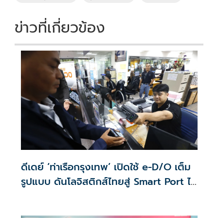
k
k
ข่าวที่เกี่ยวข้อง
ดีเดย์ ‘ท่าเรือกรุงเทพ’ เปิดใช้ e-D/O เต็ม
รูปแบบ ดันโลจิสติกส์ไทยสู่ Smart Port ไร้
กระดาษ