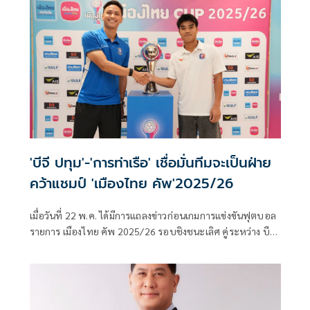
'บีจี ปทุม'-'การท่าเรือ' เชื่อมั่นทีมจะเป็นฝ่าย
คว้าแชมป์ 'เมืองไทย คัพ'2025/26
เมื่อวันที่ 22 พ.ค. ได้มีการแถลงข่าวก่อนเกมการแข่งขันฟุตบอล
รายการ เมืองไทย คัพ 2025/26 รอบชิงชนะเลิศ คู่ระหว่าง บีจี
ปทุม ยูไนเต็ด พบ การท่าเรือ เอฟซี ภายในงานแถลงข่าวได้รับ
เกียรติจาก วลาดิเมียร์ วูโยวิช หัวหน้าผู้ฝึกสอน และ พาตริก กุส
ตาฟส์สัน นักกีฬา จากสโมสรบีจี ปทุม ยูไนเต็ด, สระราวุฒิ ตรี
พันธ์ หัวหน้าผู้ฝึกสอน และ พีรดนย์ ฉ่ำรัศมี นักกีฬาจากสโมสร