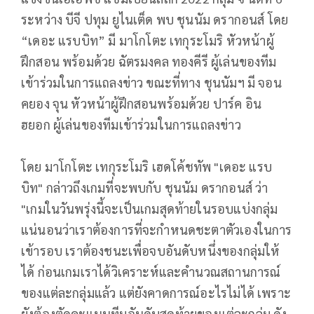
ระหว่าง บีจี ปทุม ยูไนเต็ด พบ ชุนนัม ดรากอนส์ โดย
“เดอะ แรบบิท” มี มาโกโตะ เทกุระโมริ หัวหน้าผู้
ฝึกสอน พร้อมด้วย ฉัตรมงคล ทองคีรี ผู้เล่นของทีม
เข้าร่วมในการแถลงข่าว ขณะที่ทาง ชุนนัมฯ มี จอน
คยอง จุน หัวหน้าผู้ฝึกสอนพร้อมด้วย ปาร์ค อิน
ฮยอก ผู้เล่นของทีมเข้าร่วมในการแถลงข่าว
โดย มาโกโตะ เทกุระโมริ เฮดโค้ชทัพ "เดอะ แรบ
บิท" กล่าวถึงเกมที่จะพบกับ ชุนนัม ดรากอนส์ ว่า
"เกมในวันพรุ่งนี้จะเป็นเกมสุดท้ายในรอบแบ่งกลุ่ม
แน่นอนว่าเราต้องการที่จะกำหนดชะตาตัวเองในการ
เข้ารอบ เราต้องชนะเพื่อจบอันดับหนึ่งของกลุ่มให้
ได้ ก่อนเกมเราได้วิเคราะห์และคำนวณสถานการณ์
ของแต่ละกลุ่มแล้ว แต่ยังคาดการณ์อะไรไม่ได้ เพราะ
ยังต้องตัดคะแนนทีมอันดับสุดท้ายของแต่ละกลุ่ม ดัง