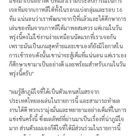
แข่งมาเป็นอย่างดี ปีที่แล้วเรามีประสบการณ์ในการ
เจอทีมจากเกาหลีใต้ทั้งในรอบแบ่งกลุ่มและรอบ 16
ทีม แน่นอนว่าเราพัฒนาจากปีที่แล้วและได้ศึกษาการ
เล่นของทีมจากเกาหลีใต้มาพอสมควร แต่เกมในวัน
พรุ่งนี้คงไม่ใช่งานง่ายเหมือนนัดแรกที่เราเจอกัน
เพราะมันเป็นเกมสุดท้ายและเขาเองก็ยังมีโอกาสใน
การเข้ารอบดังนั้นเขาน่าจะสู้เต็มที่แน่นอน แต่เราเอง
ก็ศึกษาเขามาเป็นอย่างดี และพร้อมสำหรับเกมในวัน
พรุ่งนี้ครับ"
"ผมรู้สึกภูมิใจที่ได้เป็นตัวแทนสโมสรจาก
ประเทศไทยลงเล่นในรายการนี้ และสามารถทำผล
งานได้ดี พวกเรามุ่งมั่นและพยายามอย่างเต็มที่ในการ
แข่งขันครั้งนี้ ซึ่งผลลัพธ์ที่ผ่านมาเป็นเรื่องที่น่าภูมิใจ
มาก ส่วนตัวผมเองก็ดีใจที่ได้มีส่วนร่วมในรายการนี้