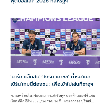
ฟุตบอลโลก 2026 ที่สหรัฐฯ
'มาร์ค แจ็คสัน'-'โกรัน เคาซิช' ย้ำรับ'เมล
เบิร์น'เกมนี้ต้องชนะ เพื่อเข้าไปเล่นที่ซาอุฯ
ความเคลื่อนไหวก่อนเกมการแข่งขันฟุตบอลศึกเอเอฟซี แชม
เปียนส์ลีก อีลิท 2025/26 รอบ 16 ทีม เกมเลกสอง บุรีรัมย์
ยูไนเต็ด ตัวแทนหนึ่งเดียวจากประเทศไทย เปิดบ้าน บุรีรัมย์ ส