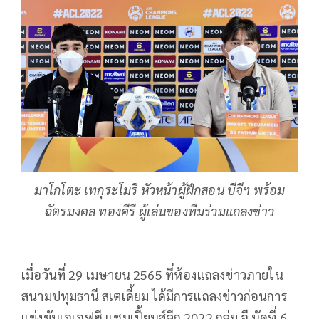
มาโกโตะ เทกุระโมริ หัวหน้าผู้ฝึกสอน บีจีฯ พร้อม
ฉัตรมงคล ทองคีรี ผู้เล่นของทีมร่วมแถลงข่าว
เมื่อวันที่ 29 เมษายน 2565 ที่ห้องแถลงข่าวภายใน
สนามปทุมธานี สเตเดี้ยม ได้มีการแถลงข่าวก่อนการ
แข่งขันเอเอฟซี แชมเปี้ยนส์ลีก 2022 กลุ่ม จี นัดที่ 6