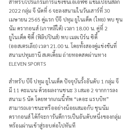
สำหรับโปรแกรมการแข่งขันเอเอฟซี แชมเปี้ยนส์ลีก
2022 กลุ่ม จี นัดที่ 6 จะลงสนามในวันเสาร์ที่ 30
เมษายน 2565 คู่แรก บีจี ปทุม ยูไนเต็ด (ไทย) พบ ชุน
นัม ดรากอนส์ (เกาหลีใต้) เวลา 18.00 น. คู่ที่ 2
ยูไนเต็ด ซิตี้ (ฟิลิปปินส์) พบ เมลเบิร์น ซิตี้
(ออสเตรเลีย) เวลา 21.00 น. โดยทั้งสองคู่แข่งขันที่
สนามปทุมธานี สเตเดี้ยม ถ่ายทอดสดผ่านทาง
ELEVEN SPORTS
สำหรับ บีจี ปทุม ยูไนเต็ด ปัจจุบันรั้งอันดับ 1 กลุ่ม จี
มี 11 คะแนน ด้วยผลงานชนะ 3 เสมอ 2 จากการลง
สนาม 5 นัด โดยหากเกมนี้ทัพ “เดอะ แรบบิท”
สามารถเอาชนะหรืออย่างน้อยเสมอกับ ชุนนัม
ดรากอนส์ ได้ก็จะการันตีการเป็นอันดับหนึ่งของกลุ่ม
พร้อมผ่านเข้าสู่รอบต่อไปทันที