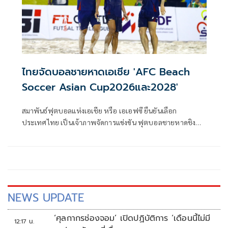
ไทยจัดบอลชายหาดเอเชีย 'AFC Beach
Soccer Asian Cup2026และ2028'
สมาพันธ์ฟุตบอลแห่งเอเชีย หรือ เอเอฟซี ยืนยันเลือก
ประเทศไทย เป็นเจ้าภาพจัดการแข่งขัน ฟุตบอลชายหาดชิง
แชมป์เอเชีย ในปี 2569 และ 2571 (AFC Beach Soccer Asian
Cup 2026&2028)
NEWS UPDATE
‘ศุลกากรช่องจอม’ เปิดปฏิบัติการ ‘เดือนนี้ไม่มี
12:17 น.