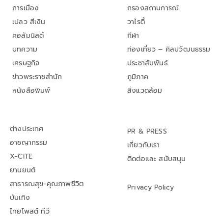
การเมือง
กรองสถานการณ์
เปลว สีเงิน
วาไรตี้
คอลัมนิสต์
กีฬา
บทความ
ท่องเที่ยว – ศิลปวัฒนธรรม
เศรษฐกิจ
ประชาสัมพันธ์
ข่าวพระราชสำนัก
ภูมิภาค
หนังสือพิมพ์
สิ่งแวดล้อม
ต่างประเทศ
PR & PRESS
อาชญากรรม
เกี่ยวกับเรา
X-CITE
ติดต่อและ สนับสนุน
ยานยนต์
สาธารณสุข-คุณภาพชีวิต
Privacy Policy
บันเทิง
ไทยโพสต์ ทีวี