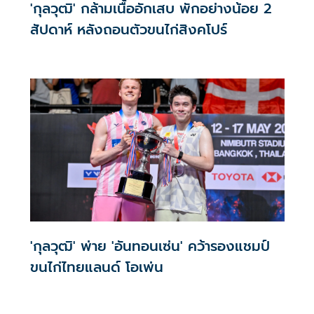
'กุลวุฒิ' กล้ามเนื้ออักเสบ พักอย่างน้อย 2
สัปดาห์ หลังถอนตัวขนไก่สิงคโปร์
'กุลวุฒิ' พ่าย 'อันทอนเซ่น' คว้ารองแชมป์
ขนไก่ไทยแลนด์ โอเพ่น