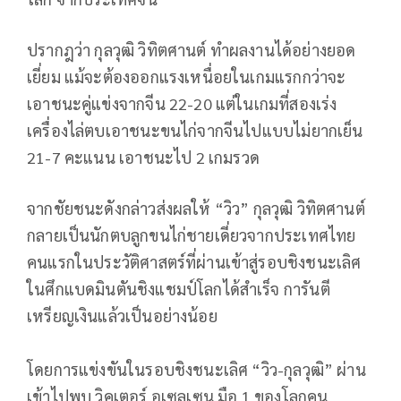
ปรากฎว่า กุลวุฒิ วิทิตศานต์ ทำผลงานได้อย่างยอด
เยี่ยม แม้จะต้องออกแรงเหนื่อยในเกมแรกกว่าจะ
เอาชนะคู่แข่งจากจีน 22-20 แต่ในเกมที่สองเร่ง
เครื่องไล่ตบเอาชนะขนไก่จากจีนไปแบบไม่ยากเย็น
21-7 คะแนน เอาชนะไป 2 เกมรวด
จากชัยชนะดังกล่าวส่งผลให้ “วิว” กุลวุฒิ วิทิตศานต์
กลายเป็นนักตบลูกขนไก่ชายเดี่ยวจากประเทศไทย
คนแรกในประวัติศาสตร์ที่ผ่านเข้าสู่รอบชิงชนะเลิศ
ในศึกแบดมินตันชิงแชมป์โลกได้สำเร็จ การันตี
เหรียญเงินแล้วเป็นอย่างน้อย
โดยการแข่งขันในรอบชิงชนะเลิศ “วิว-กุลวุฒิ” ผ่าน
เข้าไปพบ วิคเตอร์ อเซลเซน มือ 1 ของโลกคน