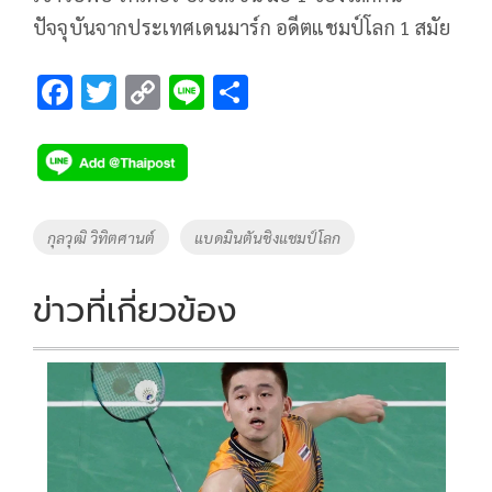
ปัจจุบันจากประเทศเดนมาร์ก อดีตแชมป์โลก 1 สมัย
F
T
C
Li
S
ac
wi
o
n
h
e
tt
p
e
ar
b
er
y
e
o
Li
Tags
กุลวุฒิ วิทิตศานต์
แบดมินตันชิงแชมป์โลก
o
n
k
k
ข่าวที่เกี่ยวข้อง