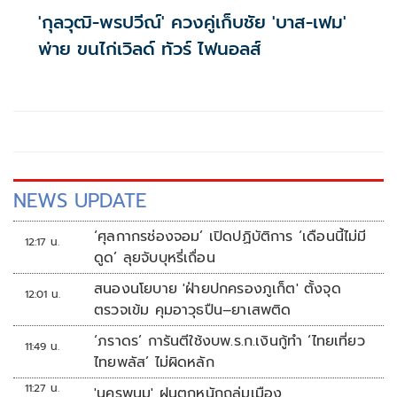
'กุลวุฒิ-พรปวีณ์' ควงคู่เก็บชัย 'บาส-เฟม'
พ่าย ขนไก่เวิลด์ ทัวร์ ไฟนอลส์
NEWS UPDATE
‘ศุลกากรช่องจอม’ เปิดปฏิบัติการ ‘เดือนนี้ไม่มี
12:17 น.
ดูด’ ลุยจับบุหรี่เถื่อน
สนองนโยบาย 'ฝ่ายปกครองภูเก็ต' ตั้งจุด
12:01 น.
ตรวจเข้ม คุมอาวุธปืน–ยาเสพติด
‘ภราดร’ การันตีใช้งบพ.ร.ก.เงินกู้ทำ ‘ไทยเที่ยว
11:49 น.
ไทยพลัส’ ไม่ผิดหลัก
11:27 น.
'นครพนม' ฝนตกหนักถล่มเมือง