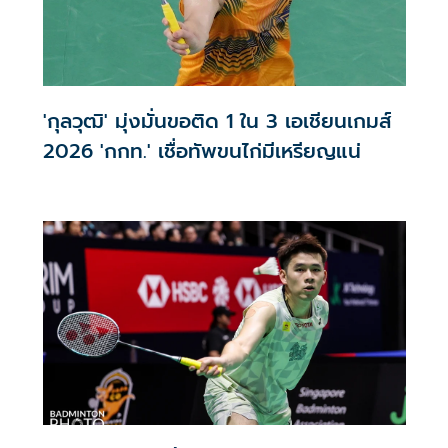
'กุลวุฒิ' มุ่งมั่นขอติด 1 ใน 3 เอเชียนเกมส์
2026 'กกท.' เชื่อทัพขนไก่มีเหรียญแน่