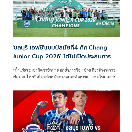
'ชลบุรี เอฟซี'แชมป์สมัยที่4 ศึก'Chang
Junior Cup 2026' ได้ไปเปิดประสบการณ์
ที่อังกฤษ
“น้ำแร่ธรรมชาติตราช้าง” ตอกย้ำภารกิจ “ช้างเคียงข้างวงการ
ฟุตบอลไทย” เดินหน้าสนับสนุนและพัฒนาเยาวชนไทยอย่าง
ต่อเนื่อง ผ่านเวทีลูกหนังรุ่นอายุ 13 ปีระดับประเทศ ที่เปิด
โอกาสให้เยาวชนได้ก้าวตามความฝัน ในรายการ “Chang
Junior Cup 2026” ที่สุดของรายการแข่งขัน มุ่งมั่นพัฒนา
เยาวชน ชิงรางวัล Dream Prize สุดเอ็กซ์คลูซีฟ พร้อม "Most
Talented Player” และ “Chang Sportsmanship Awards”
ร่วมเดินทางไปสัมผัสประสบการณ์ระดับโลกที่ประเทศอังกฤษ