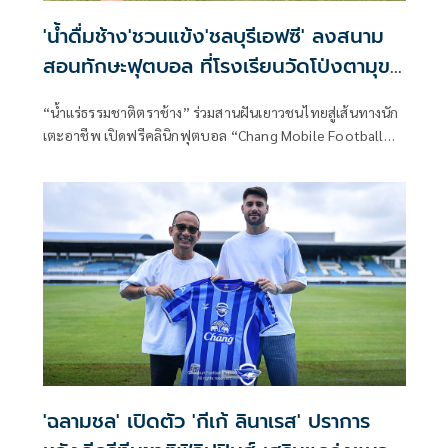
'น้ำดื่มช้าง'ชวนแข้ง'ชลบุรีเอฟซี' ลงสนาม
สอนทักษะฟุตบอล ที่โรงเรียนวัดโป่งตามุข
จ.ชลบุรี
“น้ำแร่ธรรมชาติตราช้าง” ร่วมสานฝันเยาวชนไทยสู่เส้นทางนัก
เตะอาชีพ เปิดฟรีคลินิกฟุตบอล “Chang Mobile Football
Clinic 2025” คลินิกฟุตบอลเคลื่อนที่แห่งแรกของไทย นำนัก
เตะจากสโมสรชลบุรี เอฟซี นำโดย “หนึ่ง” ชาญณรงค์ พรมศรี
แก้ว กัปตันทีมฉลามชล “เต้“ธนาเสฏฐ์ สุจริต และทีมโค้ชระดับ
ไลเซนส์ ที่มีมาตรฐานรับรองโดยสมาคมกีฬาฟุตบอลแห่ง
ประเทศไทย สมาพันธ์ฟุตบอลแห่งเอเชีย (AFC) ลงสนาม
ถ่ายทอดทักษะฟุตบอลให้กับน้องๆอย่างใกล้ชิด ที่สนาม
ฟุตบอลโรงเรียนวัดโป่งตามุข อ.พานทอง จ.ชลบุรี
'ฉลามชล' เปิดตัว 'กีเก้ ลินาเรส' ปราการ