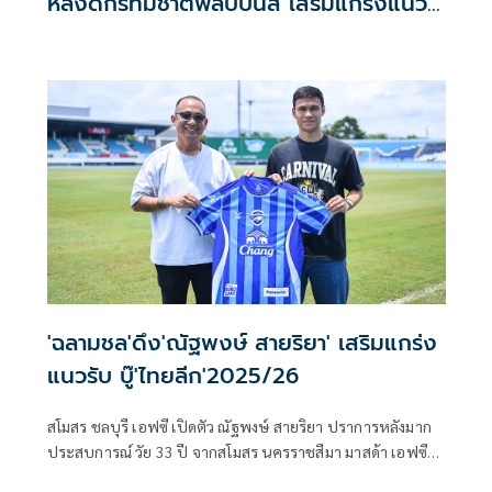
หลังดีกรีทีมชาติฟิลิปปินส์ เสริมแกร่งแนว
รับ
'ฉลามชล'ดึง'ณัฐพงษ์ สายริยา' เสริมแกร่ง
แนวรับ บู๊'ไทยลีก'2025/26
สโมสร ชลบุรี เอฟซี เปิดตัว ณัฐพงษ์ สายริยา ปราการหลังมาก
ประสบการณ์ วัย 33 ปี จากสโมสร นครราชสีมา มาสด้า เอฟซี
เข้ามาเป็นสมาชิกใหม่ ในถิ่น ชลบุรี ไดกิ้น สเตเดี้ยม โดยถือเป็น