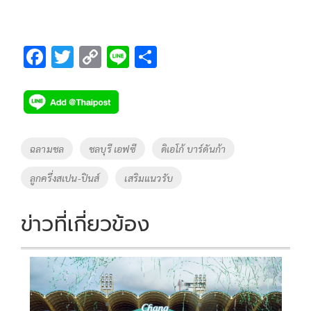
F
T
C
Li
S
ac
wi
o
n
h
e
tt
p
e
ar
b
er
y
e
o
Li
Tags
ฉลามชล
ชลบุรี เอฟซี
ดิเอโก้ บาร์ดันก้า
o
n
ลูกครึ่งสเปน-ปินส์
เสริมแนวรับ
k
k
ข่าวที่เกี่ยวข้อง