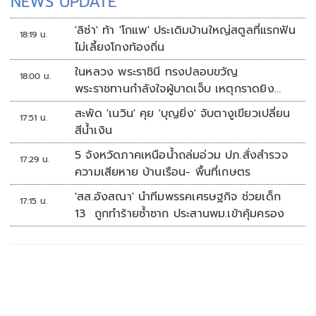
NEWS UPDATE
'ลิซ่า' ท้า 'โกแพ' ประเดิมบ้านใหญ่สตูลที่แรกฟัน
18:19 น.
ไม่เลี้ยงโกงท้องถิ่น
ในหลวง พระราชินี ทรงปลอบขวัญ
18:00 น.
พระราชทานกำลังใจผู้บาดเจ็บ เหตุกราดยิง
รร.เทพศิรินทร์นนทบุรี
สะพัด 'เนวิน' คุย 'บุญยิ่ง' จับตางูเขียวเปลี่ยน
17:51 น.
สีน้ำเงิน
5 จังหวัดภาคเหนือน้ำถล่มอ่วม ปภ.สั่งสำรวจ
17:29 น.
ความเสียหาย บ้านเรือน- พื้นที่เกษตร
'สส.อังสณา' นำทีมพรรคเศรษฐกิจ ช่วยเด็ก
17:15 น.
13 ถูกทำร้ายซ้ำซาก ประสานพม.เข้าคุ้มครอง