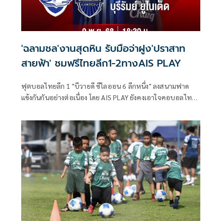
'ฉลามชล'งานสุดหิน รับมือจ่าฝูง'ปราสาท
สายฟ้า' ชมฟรีไทยลีก1-2ทางAIS PLAY
ฟุตบอลไทยลีก 1 "บีวายดี ซีไลออน 6 ลีกหนึ่ง" ลงสนามฟาด
แข้งกันกันอย่างต่อเนื่อง โดย AIS PLAY ยังคงเอาใจคอบอลไทย
ยิงสดจากขอบสนามให้ทุกคนได้ชมกันแบบฟรีๆ เหมือนเดิม