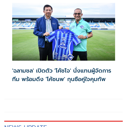
นักเตะใหม่รายที่ 2 ต่อจาก อูเคอร์ ฟาน ลิงเกน ที่จะเข้ามาเสริม
ความแข็งแกร่ง ให้กับทัพ "ฉลามชล" ภายใต้การคุมทีมของ "โค้ช
โจ" ธีระศักดิ์ โพธิ์อ้น กุนซือใหญ่ สู้ศึก ไทยลีก 2025/26
'ฉลามชล' เปิดตัว 'โค้ชโจ' นั่งแทนผู้จัดการ
ทีม พร้อมดึง 'โค้ชนพ' กุนซือคู่ใจคุมทัพ