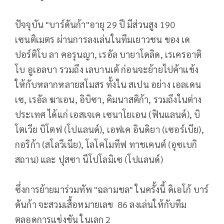
ปัจจุบัน "บาร์ดันก้า"อายุ 29 ปี มีส่วนสูง 190
เซนติเมตร ผ่านการลงเล่นในทีมเยาวชน ของ เด
ปอร์ติโบ ลา คอรุนญา, เรอัล บายาโดลิด, เรเครอาติ
โบ อูเอลบา รวมถึง เลบานเต้ ก่อนจะย้ายไปค้าแข้ง
ให้กับหลากหลายสโมสร ทั้งใน สเปน อย่าง เอลเดน
เซ, เรอัล ฆาเอน, อิบิซา, คิมนาสติก้า, รวมถึงในต่าง
ประเทศ ได้แก่ เอสเจเค เซนาโยเอน (ฟินแลนด์), บิ
โตเวีย บิโตฟ (โปแลนด์), เอฟเค อินดิยา (เซอร์เบีย),
กอริก้า (สโลวีเนีย), โลโคโมทีฟ ทาชเคนต์ (อุซเบกิ
สถาน) และ ปุสซา นีโปโลมิเซ (โปแลนด์)
ซึ่งการย้ายมาร่วมทัพ "ฉลามชล" ในครั้งนี้ ดิเอโก้ บาร์
ดันก้า จะสวมเสื้อหมายเลข 86 ลงเล่นให้กับทีม
ตลอดการแข่งขัน ในเลก 2