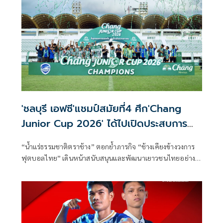
'ชลบุรี เอฟซี'แชมป์สมัยที่4 ศึก'Chang
Junior Cup 2026' ได้ไปเปิดประสบการณ์
ที่อังกฤษ
“น้ำแร่ธรรมชาติตราช้าง” ตอกย้ำภารกิจ “ช้างเคียงข้างวงการ
ฟุตบอลไทย” เดินหน้าสนับสนุนและพัฒนาเยาวชนไทยอย่าง
ต่อเนื่อง ผ่านเวทีลูกหนังรุ่นอายุ 13 ปีระดับประเทศ ที่เปิด
โอกาสให้เยาวชนได้ก้าวตามความฝัน ในรายการ “Chang
Junior Cup 2026” ที่สุดของรายการแข่งขัน มุ่งมั่นพัฒนา
เยาวชน ชิงรางวัล Dream Prize สุดเอ็กซ์คลูซีฟ พร้อม "Most
Talented Player” และ “Chang Sportsmanship Awards”