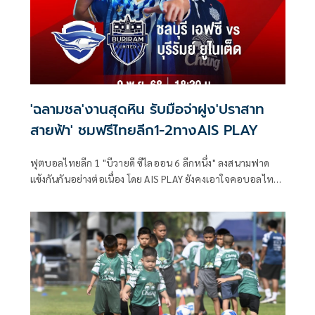
ร่วมเดินทางไปสัมผัสประสบการณ์ระดับโลกที่ประเทศอังกฤษ
'ฉลามชล'งานสุดหิน รับมือจ่าฝูง'ปราสาท
สายฟ้า' ชมฟรีไทยลีก1-2ทางAIS PLAY
ฟุตบอลไทยลีก 1 "บีวายดี ซีไลออน 6 ลีกหนึ่ง" ลงสนามฟาด
แข้งกันกันอย่างต่อเนื่อง โดย AIS PLAY ยังคงเอาใจคอบอลไทย
ยิงสดจากขอบสนามให้ทุกคนได้ชมกันแบบฟรีๆ เหมือนเดิม