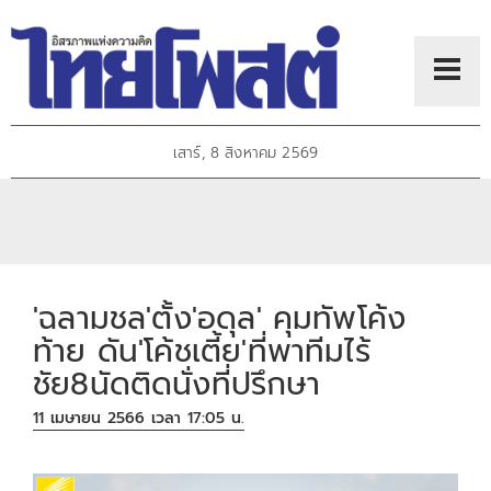
เสาร์, 8 สิงหาคม 2569
'ฉลามชล'ตั้ง'อดุล' คุมทัพโค้ง
ท้าย ดัน'โค้ชเตี้ย'ที่พาทีมไร้
ชัย8นัดติดนั่งที่ปรึกษา
11 เมษายน 2566 เวลา 17:05 น.