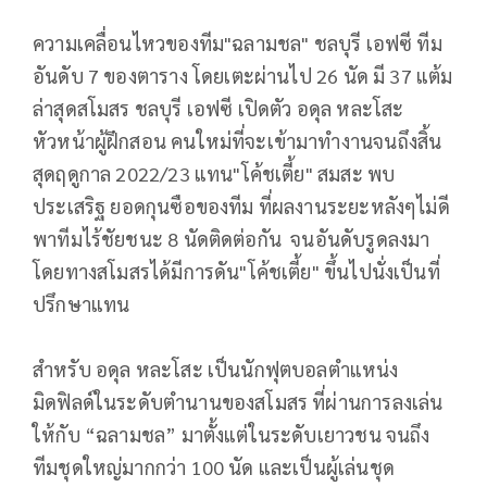
ความเคลื่อนไหวของทีม"ฉลามชล" ชลบุรี เอฟซี ทีม
อันดับ 7 ของตาราง โดยเตะผ่านไป 26 นัด มี 37 แต้ม
ล่าสุดสโมสร ชลบุรี เอฟซี เปิดตัว อดุล หละโสะ
หัวหน้าผู้ฝึกสอน คนใหม่ที่จะเข้ามาทำงานจนถึงสิ้น
สุดฤดูกาล 2022/23 แทน"โค้ชเตี้ย" สมสะ พบ
ประเสริฐ ยอดกุนซือของทีม ที่ผลงานระยะหลังๆไม่ดี
พาทีมไร้ชัยชนะ 8 นัดติดต่อกัน จนอันดับรูดลงมา
โดยทางสโมสรได้มีการดัน"โค้ชเตี้ย" ขึ้นไปนั่งเป็นที่
ปรึกษาแทน
สำหรับ อดุล หละโสะ เป็นนักฟุตบอลตำแหน่ง
มิดฟิลด์ในระดับตำนานของสโมสร ที่ผ่านการลงเล่น
ให้กับ “ฉลามชล” มาตั้งแต่ในระดับเยาวชน จนถึง
ทีมชุดใหญ่มากกว่า 100 นัด และเป็นผู้เล่นชุด