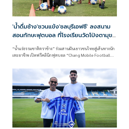
'น้ำดื่มช้าง'ชวนแข้ง'ชลบุรีเอฟซี' ลงสนาม
สอนทักษะฟุตบอล ที่โรงเรียนวัดโป่งตามุข
จ.ชลบุรี
“น้ำแร่ธรรมชาติตราช้าง” ร่วมสานฝันเยาวชนไทยสู่เส้นทางนัก
เตะอาชีพ เปิดฟรีคลินิกฟุตบอล “Chang Mobile Football
Clinic 2025” คลินิกฟุตบอลเคลื่อนที่แห่งแรกของไทย นำนัก
เตะจากสโมสรชลบุรี เอฟซี นำโดย “หนึ่ง” ชาญณรงค์ พรมศรี
แก้ว กัปตันทีมฉลามชล “เต้“ธนาเสฏฐ์ สุจริต และทีมโค้ชระดับ
ไลเซนส์ ที่มีมาตรฐานรับรองโดยสมาคมกีฬาฟุตบอลแห่ง
ประเทศไทย สมาพันธ์ฟุตบอลแห่งเอเชีย (AFC) ลงสนาม
ถ่ายทอดทักษะฟุตบอลให้กับน้องๆอย่างใกล้ชิด ที่สนาม
ฟุตบอลโรงเรียนวัดโป่งตามุข อ.พานทอง จ.ชลบุรี