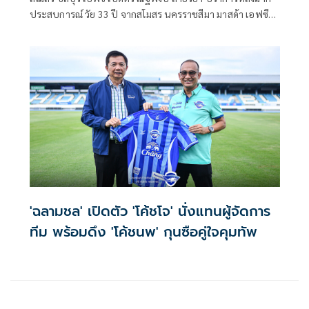
ประสบการณ์ วัย 33 ปี จากสโมสร นครราชสีมา มาสด้า เอฟซี
เข้ามาเป็นสมาชิกใหม่ ในถิ่น ชลบุรี ไดกิ้น สเตเดี้ยม โดยถือเป็น
นักเตะใหม่รายที่ 2 ต่อจาก อูเคอร์ ฟาน ลิงเกน ที่จะเข้ามาเสริม
ความแข็งแกร่ง ให้กับทัพ "ฉลามชล" ภายใต้การคุมทีมของ "โค้ช
โจ" ธีระศักดิ์ โพธิ์อ้น กุนซือใหญ่ สู้ศึก ไทยลีก 2025/26
'ฉลามชล' เปิดตัว 'โค้ชโจ' นั่งแทนผู้จัดการ
ทีม พร้อมดึง 'โค้ชนพ' กุนซือคู่ใจคุมทัพ