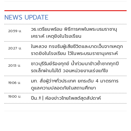
NEWS UPDATE
วธ.เตรียมพร้อม พิธีการศพในพระบรมราชานุ
20:59 น.
เคราะห์ เหตุยิงในโรงเรียน
ในหลวง ทรงรับผู้เสียชีวิตและบาดเจ็บจากเหตุก
20:27 น.
ราดยิงในโรงเรียน ไว้ในพระบรมราชานุเคราะห์
ชาวบุรีรัมย์ร้องทุกข์ น้ำท่วมนาข้าวซ้ำซากทุกปี
20:13 น.
รถเล็กผ่านไม่ได้ วอนหน่วยงานเร่งแก้ไข
มท. สั่งผู้ว่าฯทั่วประเทศ ยกระดับ 4 มาตรการ
19:06 น.
ดูแลความปลอดภัยในสถานศึกษา
19:00 น.
ปืน..!! | ห้องข่าวไทยโพสต์สุดสัปดาห์