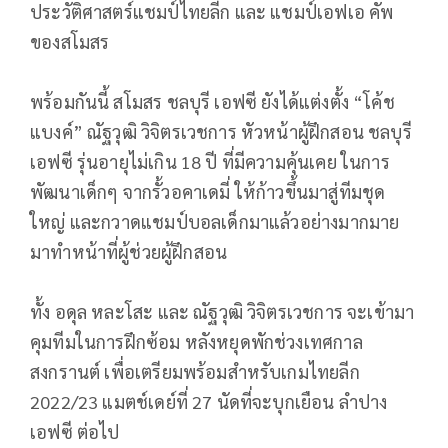
ประวัติศาสตร์แชมป์ไทยลีก และ แชมป์เอฟเอ คัพ
ของสโมสร
พร้อมกันนี้ สโมสร ชลบุรี เอฟซี ยังได้แต่งตั้ง “โค้ช
แบงค์” ณัฐวุฒิ วิจิตรเวชการ หัวหน้าผู้ฝึกสอน ชลบุรี
เอฟซี รุ่นอายุไม่เกิน 18 ปี ที่มีความคุ้นเคย ในการ
พัฒนาเด็กๆ จากรั้วอคาเดมี่ ให้ก้าวขึ้นมาสู่ทีมชุด
ใหญ่ และกวาดแชมป์บอลเด็กมาแล้วอย่างมากมาย
มาทำหน้าที่ผู้ช่วยผู้ฝึกสอน
ทั้ง อดุล หละโสะ และ ณัฐวุฒิ วิจิตรเวชการ จะเข้ามา
คุมทีมในการฝึกซ้อม หลังหยุดพักช่วงเทศกาล
สงกรานต์ เพื่อเตรียมพร้อมสำหรับเกมไทยลีก
2022/23 แมตช์เดย์ที่ 27 นัดที่จะบุกเยือน ลำปาง
เอฟซี ต่อไป