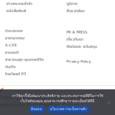
ข่าวพระราชสำนัก
ภูมิภาค
หนังสือพิมพ์
สิ่งแวดล้อม
ต่างประเทศ
PR & PRESS
อาชญากรรม
เกี่ยวกับเรา
X-CITE
ติดต่อและ สนับสนุน
ยานยนต์
สาธารณสุข-คุณภาพชีวิต
Privacy Policy
บันเทิง
ไทยโพสต์ ทีวี
Copyright© thaipost.net, All rights reserved.,
เราใช้คุกกี้เพื่อพัฒนาประสิทธิภาพ และประสบการณ์ที่ดีในการใช้
เว็บไซต์ของคุณ คุณสามารถศึกษารายละเอียดได้ที่นี่
ออกแบบเว็บ จัดทำเว็บไซต์โดย iDesign
ยินยอม
นโยบายความเป็นส่วนตัว