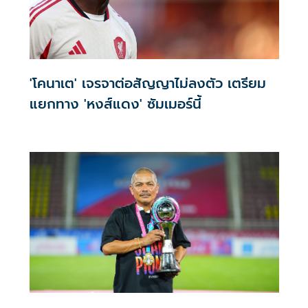
'โคนาเต' เจรจาต่อสัญญาไม่ลงตัว เตรียม
แยกทาง 'หงส์แดง' ซัมเมอร์นี้