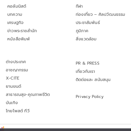
คอลัมนิสต์
กีฬา
บทความ
ท่องเที่ยว – ศิลปวัฒนธรรม
เศรษฐกิจ
ประชาสัมพันธ์
ข่าวพระราชสำนัก
ภูมิภาค
หนังสือพิมพ์
สิ่งแวดล้อม
ต่างประเทศ
PR & PRESS
อาชญากรรม
เกี่ยวกับเรา
X-CITE
ติดต่อและ สนับสนุน
ยานยนต์
สาธารณสุข-คุณภาพชีวิต
Privacy Policy
บันเทิง
ไทยโพสต์ ทีวี