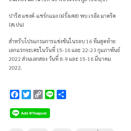
ปารีส แซงต์-แชร์กแมง (ฝรั่งเศส) พบ เรอัล มาดริด
(สเปน)
สำหรับโปรแกรมการแข่งขันในรอบ 16 ทีมสุดท้าย
เลกแรกจะเตะในวันที่ 15-16 และ 22-23 กุมภาพันธ์​
2022 ส่วนเลกสอง วันที่
8-9
และ
15-16
มีนาคม
2022.
F
T
C
Li
S
ac
wi
o
n
h
e
tt
p
e
ar
b
er
y
e