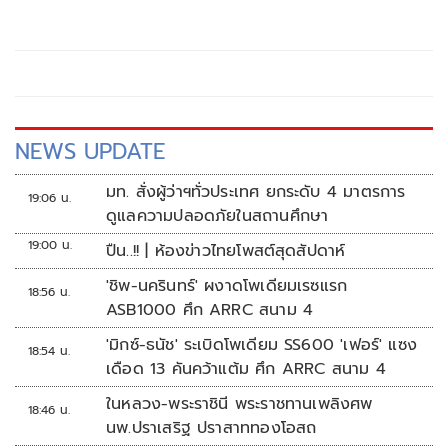
2 ได้ตามเป้าหมายสำคัญที่สโมสรฯ วางไว้ พร้อมพาทีมไม่แพ้
ใครตลอดการทำหน้าที่ และ กลายเป็นโค้ชที่พาทีม "ไร้พ่าย"
ติดต่อกันยาวนานที่สุด จาก 11 นัดรวมทุกรายการ ชนะ 9 เสมอ
2 ยิง 27 และ เสียเพียง 7 ประตูเท่านั้น ทำให้บอร์ดบริหาร ต่อ
สัญญาฉบับทางการออกไปอีก 1 ปี และ มอบความไว้วางใจให้
คุมทีมต่อไป
NEWS UPDATE
มท. สั่งผู้ว่าฯทั่วประเทศ ยกระดับ 4 มาตรการ
19:06 น.
ดูแลความปลอดภัยในสถานศึกษา
19:00 น.
ปืน..!! | ห้องข่าวไทยโพสต์สุดสัปดาห์
'ชิพ-นครินทร์' ผงาดโพเดียมเรซแรก
18:56 น.
ASB1000 ศึก ARRC สนาม 4
'มิกซ์-ธนัช' ระเบิดโพเดียม SS600 'เฟอร์' แซง
18:54 น.
เดือด 13 คันคว้าแต้ม ศึก ARRC สนาม 4
ในหลวง-พระราชินี พระราชทานเพลิงศพ
18:46 น.
นพ.ปราเสริฐ ปราสาททองโอสถ