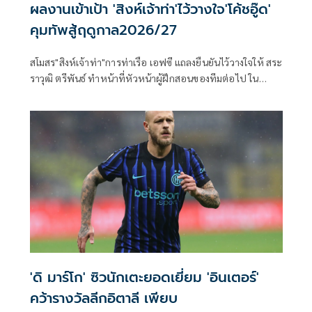
ผลงานเข้าเป้า 'สิงห์เจ้าท่า'ไว้วางใจ'โค้ชอู๊ด'
คุมทัพสู้ฤดูกาล2026/27
สโมสร"สิงห์เจ้าท่า"การท่าเรือ เอฟซี แถลงยืนยันไว้วางใจให้ สระ
ราวุฒิ ตรีพันธ์ ทำหน้าที่หัวหน้าผู้ฝึกสอนของทีมต่อไป ใน
ฤดูกาล 2026/27 หลังทำผลงานในช่วงเข้ามารักษาการณ์ หรือ
ในสถานการณ์ที่สำคัญได้อย่างยอดเยี่ยม โดยเฉพาะการพา สิงห์
เจ้าท่า จบตำแหน่งรองแชมป์ไทยลีก ฤดูกาล 2025/26 ซึ่งถือ
เป็นอันดับสูงที่สุดในรอบ 27 ปีของสโมสร พร้อมคว้าสิทธิ์ไปเล่น
เอเอฟซี แชมเปี้ยนส์ลีก ระดับ Elite เป็นครั้งแรก รวมถึงล่าสุดยัง
พาทีมชนะ บีจี ปทุมฯ 1-0 คว้าแชมป์ฟุตบอลถ้วย เมืองไทย คัพ
มาครองเป็นสมัยที่ 2 ในรอบ 16 ปี และ สิทธิ์เข้าร่วมการแข่งขัน
ฟุตบอลชิงแชมป์สโมสรอาเซียน หรือ Shopee Cup ครั้งแรก
เช่นกัน เฮดโค้ชวัย 46 ปี ถูกแต่งตั้งเข้ามาคุมทัพชั่วคราว ในช่วง
ระหว่างที่ อเล็กซานเดร กามา มีอาการป่วยกระทันหัน และ
จำเป็นต้องเข้าโรงพยาบาล เพื่อพักรักษาตัว โดยขณะนั้น สิงห์
เจ้าท่า อยู่อันดับ 3 ของตาราง ตามหลัง ราชบุรี เอฟซี ทีมอันดับ
'ดิ มาร์โก' ซิวนักเตะยอดเยี่ยม 'อินเตอร์'
2 ถึง 4 คะแนน และ สถานการณ์ยังเสียเปรียบ ทรู แบงค็อกฯ ที่
คว้ารางวัลลีกอิตาลี เพียบ
แข่งขันน้อยกว่า อย่างไรก็ตามสุดท้าย พาทีมแซงขึ้นมาจบอันดับ