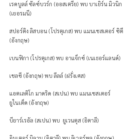
เรดบูลล์
ซัลซ์บวร์ก
(
ออสเตรีย
)
พบ
บาเยิร์น
มิวนิก
(
เยอรมนี
)
สปอร์ติง
ลิสบอน (โปรตุเกส) พบ แมนเชสเตอร์ ซิตี
(อังกฤษ)
เบนฟิกา
(
โปรตุเกส) พบ อาแจ็กซ์ (เนเธอร์แลนด์)
เชลซี
(
อังกฤษ) พบ ลีลล์ (ฝรั่งเศส)
แอตเลติโก
มาดริด (สเปน) พบ แมนเชสเตอร์
ยูไนเต็ด (อังกฤษ)
บียาร์เรอัล (สเปน)​ พบ
ยูเวนตุส (อิตาลี)
อินเตอร์
มิลาน
​ (
อิตาลี
)
พบ
ลิเวอร์พูล
(
อังกฤษ
)