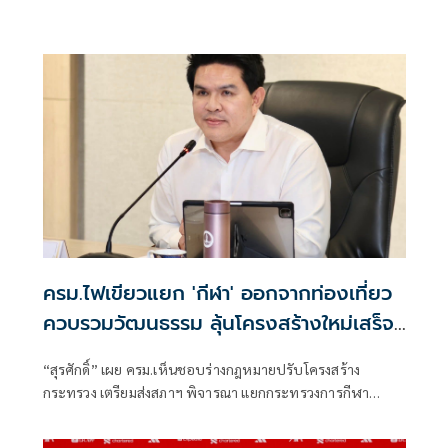
ครม.ไฟเขียวแยก 'กีฬา' ออกจากท่องเที่ยว
ควบรวมวัฒนธรรม ลุ้นโครงสร้างใหม่เสร็จ
ต้นปี 70
“สุรศักดิ์” เผย ครม.เห็นชอบร่างกฎหมายปรับโครงสร้าง
กระทรวง เตรียมส่งสภาฯ พิจารณา แยกกระทรวงการกีฬา
พร้อมปรับภารกิจ