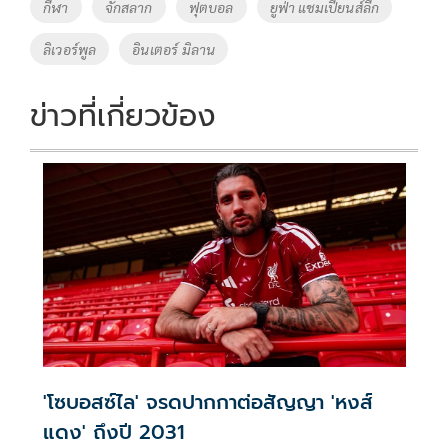
o
Li
Tags
กีฬา
จักสลาก
ฟุตบอล
ยูฟ่า แชมเปี้ยนส์ลีก
o
n
ลิเวอร์พูล
อินเตอร์ มิลาน
k
k
ข่าวที่เกี่ยวข้อง
'โซบอสซ์ไล' จรดปากกาต่อสัญญา 'หงส์
แดง' ถึงปี 2031