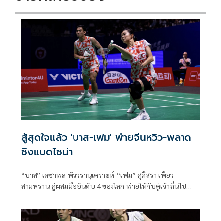
สู้สุดใจแล้ว 'บาส-เฟม' พ่ายจีนหวิว-พลาด
ชิงแบดไชน่า
“บาส” เดชาพล พัววรานุเคราะห์-“เฟม” ศุภิสรา เพียว
สามพราน คู่ผสมมืออันดับ 4 ของโลก พ่ายให้กับคู่เจ้าถิ่นไป
อย่างหวุดหวิดทั้งสองเกมในศึกแบดมินตันรายการ “วิคเตอร์ ไช
น่า โอ