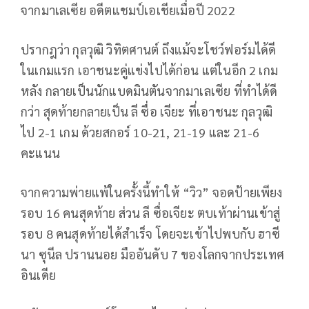
จากมาเลเซีย อดีตแชมป์เอเชียเมื่อปี 2022
ปรากฎว่า กุลวุฒิ วิทิตศานต์ ถึงแม้จะโชว์ฟอร์มได้ดี
ในเกมแรก เอาชนะคู่แข่งไปได้ก่อน แต่ในอีก 2 เกม
หลัง กลายเป็นนักแบดมินตันจากมาเลเซีย ที่ทำได้ดี
กว่า สุดท้ายกลายเป็น ลี ซื่อ เจียะ ที่เอาชนะ กุลวุฒิ
ไป 2-1 เกม ด้วยสกอร์ 10-21, 21-19 และ 21-6
คะแนน
จากความพ่ายแพ้ในครั้งนี้ทำให้ “วิว” จอดป้ายเพียง
รอบ 16 คนสุดท้าย ส่วน ลี ซื่อเจียะ ตบเท้าผ่านเข้าสู่
รอบ 8 คนสุดท้ายได้สำเร็จ โดยจะเข้าไปพบกับ ฮาซี
นา ซุนีล ปรานนอย มืออันดับ 7 ของโลกจากประเทศ
อินเดีย