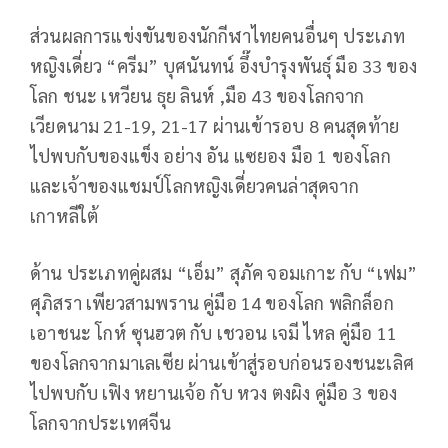
ส่วนผลการแข่งขันของนักกีฬาไทยคนอื่นๆ ประเภท
หญิงเดี่ยว “ครีม” บุศนันทน์ อึ๊งบำรุงพันธุ์ มือ 33 ของ
โลก ชนะ เหวียน ธุย ลินห์ ,มือ 43 ของโลกจาก
เวียดนาม 21-19, 21-17 ผ่านเข้ารอบ 8 คนสุดท้าย
ไปพบกับของแข็ง อย่าง อัน แซยอง มือ 1 ของโลก
และเจ้าของแชมป์โลกหญิงเดี่ยวคนล่าสุดจาก
เกาหลีใต้
ด้าน ประเภทคู่ผสม “เอ็ม” สุภัค จอมเกาะ กับ “เฟม”
ศุภิสรา เพียวสามพราน คู่มือ 14 ของโลก พลิกล็อก
เอาชนะ โกห์ ซุนฮวต กับ เชวอน เจมี ไหล คู่มือ 11
ของโลกจากมาเลเซีย ผ่านเข้าสู่รอบก่อนรองชนะเลิศ
ไปพบกับ เฟิง หยานเจ้อ กับ หวง ตงผิง คู่มือ 3 ของ
โลกจากประเทศจีน