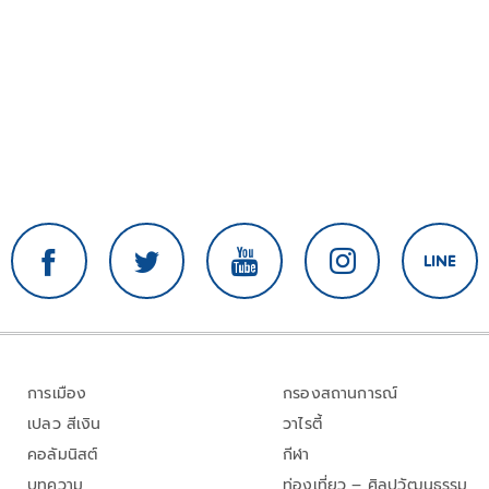
การเมือง
กรองสถานการณ์
เปลว สีเงิน
วาไรตี้
คอลัมนิสต์
กีฬา
บทความ
ท่องเที่ยว – ศิลปวัฒนธรรม