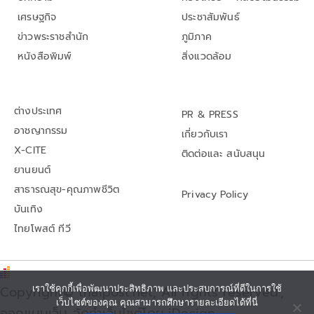
เศรษฐกิจ
ประชาสัมพันธ์
ข่าวพระราชสำนัก
ภูมิภาค
หนังสือพิมพ์
สิ่งแวดล้อม
ต่างประเทศ
PR & PRESS
อาชญากรรม
เกี่ยวกับเรา
X-CITE
ติดต่อและ สนับสนุน
ยานยนต์
สาธารณสุข-คุณภาพชีวิต
Privacy Policy
บันเทิง
ไทยโพสต์ ทีวี
Copyright© thaipost.net, All rights reserved.,
เราใช้คุกกี้เพื่อพัฒนาประสิทธิภาพ และประสบการณ์ที่ดีในการใช้
เว็บไซต์ของคุณ คุณสามารถศึกษารายละเอียดได้ที่นี่
ออกแบบเว็บ จัดทำเว็บไซต์โดย iDesign