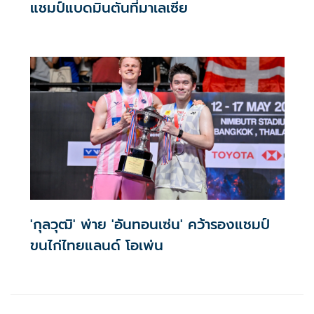
แชมป์แบดมินตันที่มาเลเซีย
'กุลวุฒิ' พ่าย 'อันทอนเซ่น' คว้ารองแชมป์
ขนไก่ไทยแลนด์ โอเพ่น