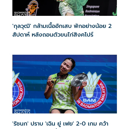
'กุลวุฒิ' กล้ามเนื้ออักเสบ พักอย่างน้อย 2
สัปดาห์ หลังถอนตัวขนไก่สิงคโปร์
'รัชนก' ปราบ 'เฉิน ยู่ เฟย' 2-0 เกม คว้า