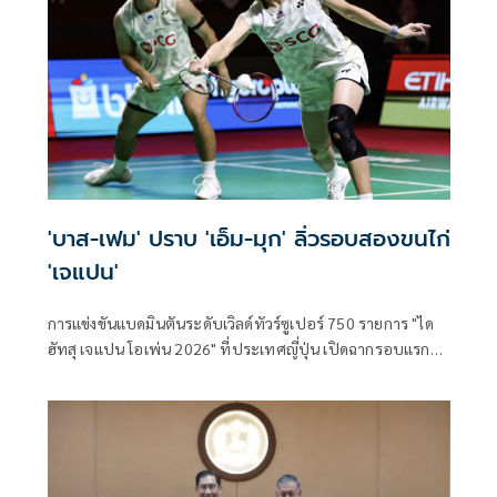
'บาส-เฟม' ปราบ 'เอ็ม-มุก' ลิ่วรอบสองขนไก่
'เจแปน'
การแข่งขันแบดมินตันระดับเวิลด์ทัวร์ซูเปอร์ 750 รายการ "ได
ฮัทสุ เจแปน โอเพ่น 2026" ที่ประเทศญี่ปุ่น เปิดฉากรอบแรก
เมื่อวันที่