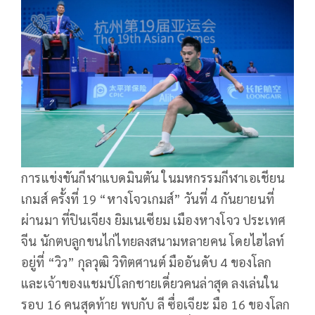
การแข่งขันกีฬาแบดมินตัน ในมหกรรมกีฬาเอเชียน
เกมส์ ครั้งที่ 19 “หางโจวเกมส์” วันที่ 4 กันยายนที่
ผ่านมา ที่ปินเจียง ยิมเนเซียม เมืองหางโจว ประเทศ
จีน นักตบลูกขนไก่ไทยลงสนามหลายคน โดยไฮไลท์
อยู่ที่ “วิว” กุลวุฒิ วิทิตศานต์ มืออันดับ 4 ของโลก
และเจ้าของแชมป์โลกชายเดี่ยวคนล่าสุด ลงเล่นใน
รอบ 16 คนสุดท้าย พบกับ ลี ซื่อเจียะ มือ 16 ของโลก