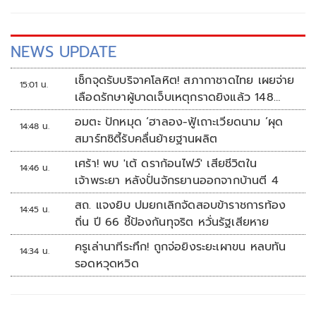
NEWS UPDATE
เช็กจุดรับบริจาคโลหิต! สภากาชาดไทย เผยจ่าย
15:01 น.
เลือดรักษาผู้บาดเจ็บเหตุกราดยิงแล้ว 148
ยูนิต
อมตะ ปักหมุด ‘ฮาลอง-ฟู้เถาะเวียดนาม ’ผุด
14:48 น.
สมาร์ทซิตี้รับคลื่นย้ายฐานผลิต
เศร้า! พบ 'เต้ ดราก้อนไฟว์' เสียชีวิตใน
14:46 น.
เจ้าพระยา หลังปั่นจักรยานออกจากบ้านตี 4
สถ. แจงยิบ ปมยกเลิกจัดสอบข้าราชการท้อง
14:45 น.
ถิ่น ปี 66 ชี้ป้องกันทุจริต หวั่นรัฐเสียหาย
ครูเล่านาทีระทึก! ถูกจ่อยิงระยะเผาขน หลบทัน
14:34 น.
รอดหวุดหวิด