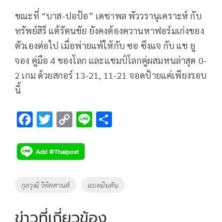
ขณะที่ “บาส-ปอป้อ” เดชาพล พัววรานุเคราะห์ กับ
ทรัพย์สิรี แต้รัตนชัย ยังคงต้องควานหาฟอร์มเก่งของ
ตัวเองต่อไป เมื่อพ่ายแพ้ให้กับ ซอ ซึงแจ กับ แช ยู
จอง คู่มือ 4 ของโลก และแชมป์โลกคู่ผสมหนล่าสุด 0-
2 เกม ด้วยสกอร์ 13-21, 11-21 จอดป้ายแค่เพียงรอบ
นี้
F
T
C
Li
S
ac
wi
o
n
h
e
tt
p
e
ar
b
er
y
e
o
Li
Tags
กุลวุฒิ วิทิตศานต์
แบดมินตัน
o
n
k
k
ข่าวที่เกี่ยวข้อง