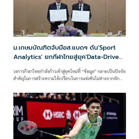
ม.เกษมบัณฑิตจับมือส.แบดฯ ดัน'Sport
Analytics' ยกกีฬาไทยสู่ยุค'Data-Driven
Sports'
วงการกีฬาไทยกำลังก้าวเข้าสู่ยุคใหม่ที่ “ข้อมูล” กลายเป็นปัจจัย
สำคัญในการสร้างความได้เปรียบในการแข่งขันไม่ต่างจากทักษะ
ของนักกีฬาและประสบการณ์ของผู้ฝึกสอน ล่าสุดเมื่อวันที่ 23
มิถุนายน 2569 ที่ผ่านมา คณะวิทยาศาสตร์การกีฬา
มหาวิทยาลัยเกษมบัณฑิต ได้ลงนามบันทึกข้อตกลงความร่วมมือ
ทางวิชาการ (MOU) กับสมาคมกีฬาแบดมินตันแห่ง
ประเทศไทย ในพระบรมราชูปถัมภ์ เพื่อร่วมกันพัฒนางานวิจัย
การเรียนการสอน และนวัตกรรมด้านวิทยาศาสตร์การกีฬาและ
Sport Analytics