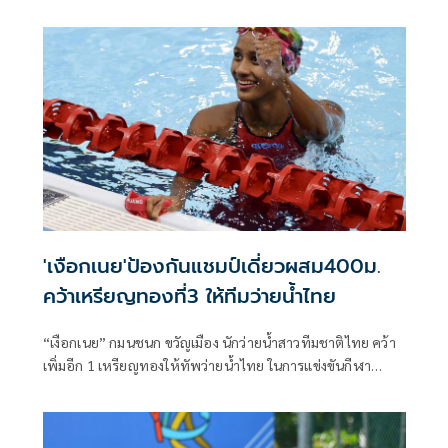
Academy Combine ครั้งที่ 7 โดยมีนักสู้ผู้ได้รับการคัดเลือก
จำนวน 30 คน จากทั้งหมด 43 คน ที่จะได้รับทุนการศึกษาเต็ม
รูปแบบเพื่อเข้าเรียนใน UFC Academy ณ UFC PI เซี่ยงไฮ้ ซึ่ง
เป็นศูนย์ฝึก MMA ที่ใหญ่ที่สุดในโลก
'เงือกเนย'ป้องกันแชมป์เดี่ยวผสม400ม.
คว้าเหรียญทองที่3 ให้ทีมว่ายน้ำไทย
“เงือกเนย” กมนชนก ขวัญเมือง นักว่ายน้ำสาวทีมชาติไทย คว้า
เพิ่มอีก 1 เหรียญทองให้ทัพว่ายน้ำไทย ในการแข่งขันกีฬา
ซีเกมส์ ครั้งที่ 33 ที่สระว่ายน้ำ การกีฬาแห่งประเทศไทย เมื่อวัน
ที่ 13 ธันวาคม