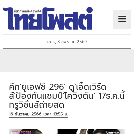
เสาร์, 8 สิงหาคม 2569
ศึก'ยูเอฟซี 296' ดู'เอ็ดเวิร์ด
ส์'ป้องกันแชมป์'โควิงตัน' 17ธ.ค.นี้
ทรูวิชั่นส์ถ่ายสด
16 ธันวาคม 2566 เวลา 13:55 น.