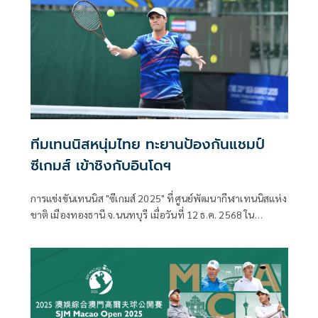
ทีมเทนนิสหนุ่มไทย ทะยานป้องกันแชมป์
ซีเกมส์ เข้าชิงกับอินโดฯ
การแข่งขันเทนนิส "ซีเกมส์ 2025" ที่ศูนย์พัฒนากีฬาเทนนิสแห่ง
ชาติ เมืองทองธานี จ.นนทบุรี เมื่อวันที่ 12 ธ.ค. 2568 ใน
ประเภททีมชาย รอบรองชนะเลิศ แข่งขันกันท่ามกลาง
บรรยากาศที่คึกคักจากผู้ชมทั้งไทยและต่างชาติที่เดินทางมาชม
ถึงขอบสนาม