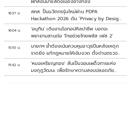
ฝึกสอนม้าแสดงเมืองอ่างทอง
สคส. ปั้นนวัตกรรุ่นใหม่ผ่าน PDPA
16:37 น.
Hackathon 2026 ดัน ‘Privacy by Design
for all’ สู่โซลูชันคุ้มครองข้อมูลส่วนบุคคลที่
'อนุทิน' เดินงานโอทอปศิลปาชีพ บอกจะ
16:04 น.
ใช้ได้จริง
พยายามสานต่อ 'ไทยช่วยไทยพลัส เฟส 2'
นายกฯ ย้ำต้องเน้นควบคุมอาวุธปืนหลังเหตุก
15:55 น.
ราดยิง แก้กฎหมายให้เข้มงวด ตั้งด่านตรวจ
เพิ่ม
'หมอเหรียญทอง' ลั่นเป็นจอมเผด็จการแห่ง
15:42 น.
มงกุฎวัฒนะ เพื่อรักษาความสงบปลอดภัย
ภายในรพ.