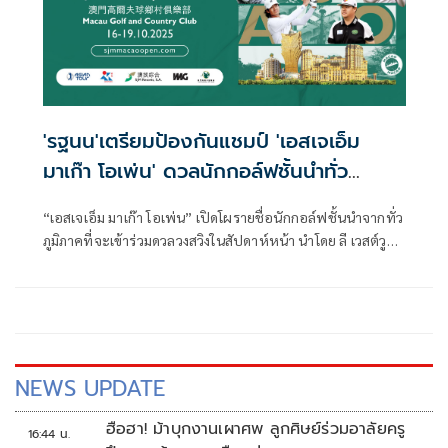
'รฐนน'เตรียมป้องกันแชมป์ 'เอสเจเอ็ม
มาเก๊า โอเพ่น' ดวลนักกอล์ฟชั้นนำทั่ว
ภูมิภาค
“เอสเจเอ็ม มาเก๊า โอเพ่น” เปิดโผรายชื่อนักกอล์ฟชั้นนำจากทั่ว
ภูมิภาคที่จะเข้าร่วมดวลวงสวิงในสัปดาห์หน้า นำโดย ลี เวสต์วูด
อดีตมือหนึ่งของโลกจากอังกฤษ และ อิม ซองแจ เจ้าของสอง
แชมป์พีจีเอ ทัวร์ ชาวเกาหลีใต้ ขณะที่ รฐนน วรรณศรีจันทร์
โปรมือดีของไทยเตรียมลงป้องกันแชมป์ที่สนามมาเก๊ากอล์ฟ
แอนด์ คันทรี คลับ ในเขตบริหารพิเศษมาเก๊าแห่งสาธารณรัฐ
ประชาชนจีน ระหว่างวันที่ 16-19 ตุลาคมนี้
NEWS UPDATE
ฮือฮา! ม้าบุกงานเผาศพ ลูกศิษย์ร่วมอาลัยครู
16:44 น.