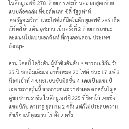
ในศึกยูเอฟซี 278 ด้วยการเตะก้านคอ ยกสุดกท้าย
แบบล็อคถล่ม ที่ซอล์ต เลก ซิตี้ รัฐยูท่าห์
สหรัฐอเมริกา และไฟต์แก้มือในศึก ยูเอฟซี 286 เอ็ด
เวิร์ดส์ ย้ำแค้น อุสมาน เป็นครั้งที่ 2 ด้วยการบชนะ
คะแนนไปแบบเอกฉันท์ ที่กรุงลอนดอน ประเทศ
อังกฤษ
ส่วน โคลบี้ โควิงตัน ผู้ท้าชิงอันดับ 3 ชาวอเมริกัน วัย
35 ปี ชกเอ็มเอ็มเอ มาทั้งหมด 20 ไฟต์ ชนะ 17 แพ้ 3
น็อคเอ้าท์ 4 ชนะแบบซับมิสชั่น 4 เคยเป็นแชมป์
เฉพาะกาลรุ่นนี้ จากการชนะ ราฟาเอล ดอสอันโญส
คู่ชกชาวบราซิล ในศึกยูเอฟซี 225 ที่ชิคาโก้ เคยชิง
แชมป์กับ คามารู อุสมาน 2 ครั้ง แต่ก็ไม่ประสบความ
สำเร็จ แพ้ อุสมาน ไปทั้ง 2 ครั้ง