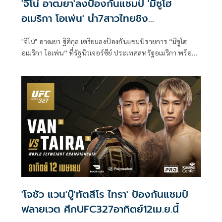
'จีโน่ อาฒยา'ลงป้องกันแชมป์ 'มิซูโฮ
อเมริกา โอเพ่น' นำ7สาวไทยชิง
กว่า105.7ล้าน
"จีโน่" อาฒยา ฐิติกุล เตรียมลงป้องกันแชมป์รายการ “มิซูโฮ
อเมริกา โอเพ่น” ที่รัฐนิวเจอร์ซีย์ ประเทศสหรัฐอเมริกา พร้อม
ด้วย 7 นักกอล์ฟสาวไทย "แพตตี้" ปภังกร ธวัชธนกิจ, "เม" เอรียา
จุฑานุกาล, "เมียว" ปาจรีย์ อนันต์นฤการ, "พราว" ชเนตตี วรรณ
แสน, "เปียโน" อาภิชญา ยุบล, จัสมิน สุวัณณะปุระ และ "โม" โมรี
ยา จุฑานุกาล ร่วมประชันกับโปรสาวระดับโลก ชิงเงินรางวัลรวม
กว่า 105.7 ล้านบาท
'โจชัว แวน'บู๊'ทัตสึโร ไทรา' ป้องกันแชมป์
ฟลายเวต ศึกUFC327อาทิตย์12เม.ย.นี้