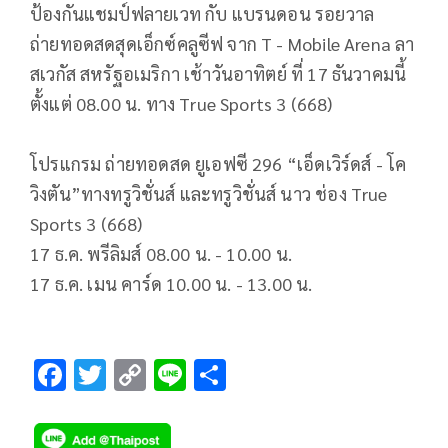
ป้องกันแชมป์ฟลายเวท กับ แบรนดอน รอยวาล
ถ่ายทอดสดสุดเอ็กซ์คลูซีฟ จาก T - Mobile Arena ลา
สเวกัส สหรัฐอเมริกา เช้าวันอาทิตย์ ที่ 17 ธันวาคมนี้
ตั้งแต่ 08.00 น. ทาง True Sports 3 (668)
โปรแกรม ถ่ายทอดสด ยูเอฟซี 296 “เอ็ดเวิร์ดส์ - โค
วิงตัน”ทางทรูวิชั่นส์ และทรูวิชั่นส์ นาว ช่อง True
Sports 3 (668)
17 ธ.ค. พรีลิมส์ 08.00 น. - 10.00 น.
17 ธ.ค. เมน คาร์ด 10.00 น. - 13.00 น.
F
T
C
Li
S
ac
wi
o
n
h
e
tt
p
e
ar