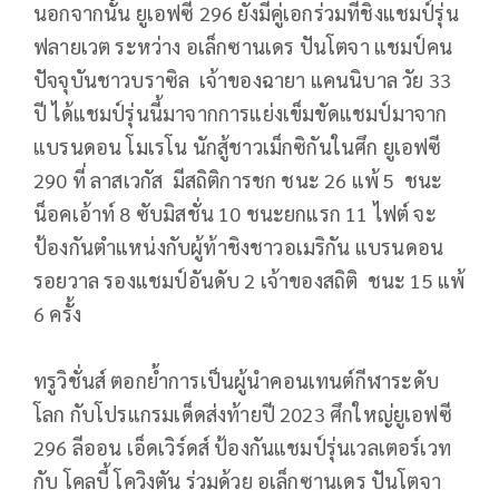
นอกจากนั้น ยูเอฟซี 296 ยังมีคู่เอกร่วมที่ชิงแชมป์รุ่น
ฟลายเวต ระหว่าง อเล็กซานเดร ปันโตจา แชมป์คน
ปัจจุบันชาวบราซิล เจ้าของฉายา แคนนิบาล วัย 33
ปี ได้แชมป์รุ่นนี้มาจากการแย่งเข็มขัดแชมป์มาจาก
แบรนดอน โมเรโน นักสู้ชาวเม็กซิกันในศึก ยูเอฟซี
290 ที่ ลาสเวกัส มีสถิติการชก ชนะ 26 แพ้ 5 ชนะ
น็อคเอ้าท์ 8 ซับมิสชั่น 10 ชนะยกแรก 11 ไฟต์ จะ
ป้องกันตำแหน่งกับผู้ท้าชิงชาวอเมริกัน แบรนดอน
รอยวาล รองแชมป์อันดับ 2 เจ้าของสถิติ ชนะ 15 แพ้
6 ครั้ง
ทรูวิชั่นส์ ตอกย้ำการเป็นผู้นำคอนเทนต์กีฬาระดับ
โลก กับโปรแกรมเด็ดส่งท้ายปี 2023 ศึกใหญ่ยูเอฟซี
296 ลีออน เอ็ดเวิร์ดส์ ป้องกันแชมป์รุ่นเวลเตอร์เวท
กับ โคลบี้ โควิงตัน ร่วมด้วย อเล็กซานเดร ปันโตจา