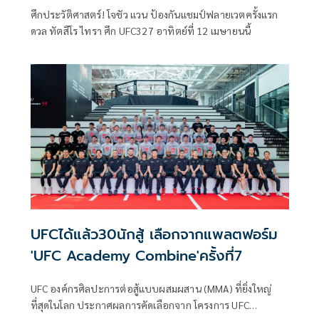
ศึกประวัติศาสตร์! โจชัว แวน ป้องกันแชมป์ฟลายเวตครั้งแรก
ดวล ทัตสึโร ไทรา ศึก UFC327 อาทิตย์ที่ 12 เมษายนนี้
UFCได้แล้ว30นักสู้ เลือกจากแพลตฟอร์ม
'UFC Academy Combine'ครั้งที่7
UFC องค์กรศิลปะการต่อสู้แบบผสมผสาน (MMA) ที่ยิ่งใหญ่
ที่สุดในโลก ประกาศผลการคัดเลือกจาก โครงการ UFC