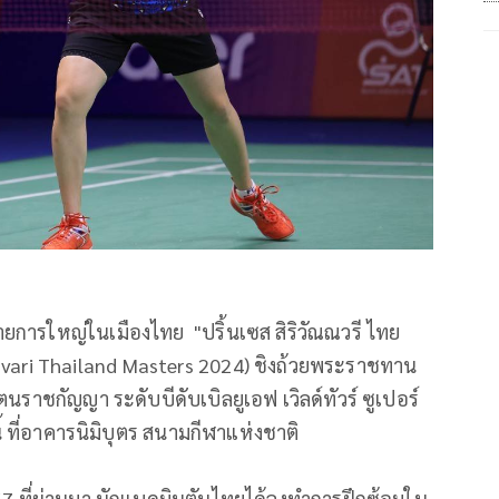
การใหญ่ในเมืองไทย "ปริ้นเซส สิริวัณณวรี ไทย
navari Thailand Masters 2024) ชิงถ้วยพระราชทาน
ัตนราชกัญญา ระดับบีดับเบิลยูเอฟ เวิลด์ทัวร์ ซูเปอร์
นี้ ที่อาคารนิมิบุตร สนามกีฬาแห่งชาติ
.2567 ที่ผ่านมา นักแบดมินตันไทยได้ลงทำการฝึกซ้อมใน