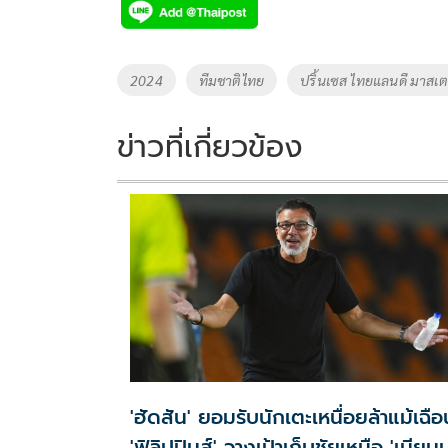
e
tt
p
e
ar
b
er
y
e
o
Li
Tags
2024
ทีมชาติไทย
ปริ้นเซส ไทยแลนดื มาสเต
o
n
k
k
ข่าวที่เกี่ยวข้อง
'ฮัดสัน' ยอมรับนักเตะเหนื่อยล้าแม้เฉือ
'ฟิลิปปินส์' วางเป้าเก็บชัยเหนือ 'เมียนม