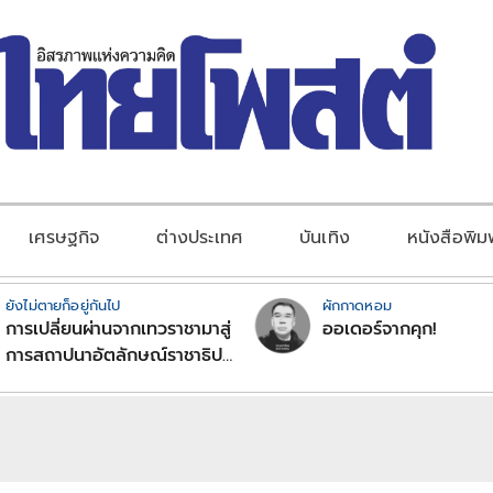
เศรษฐกิจ
ต่างประเทศ
บันเทิง
หนังสือพิม
ยังไม่ตายก็อยู่กันไป
ผักกาดหอม
การเปลี่ยนผ่านจากเทวราชามาสู่
ออเดอร์จากคุก!
การสถาปนาอัตลักษณ์ราชาธิป
ไตยแบบพุทธศาสนาในพระไตร
ปิฏก : สามัญผลสูตรในฐานะ
ทฤษฎีขีดจำกัดของอำนาจรัฐ
เหนือแรงงานและทรัพย์สิน