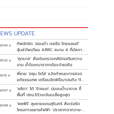
EWS UPDATE
ทัพนักบิด 'ฮอนด้า เรซซิ่ง ไทยแลนด์'
20:43 น.
ลุ้นล่าโพเดียม ARRC สนาม 4 ที่มัลดาลิ
กา
‘ศุภมาส’ สั่งเข้มตรวจคลินิกเสริมความ
20:32 น.
งาม ย้ำโฆษณาราคาต้องจ่ายจริง
พี่ชาย 'ฮลุน โซโล่' แจ้งกำหนดการสวด
20:12 น.
อภิธรรมศพ เตรียมจัดพิธีฌาปนกิจ 11
ส.ค.
'ลลิดา' โต้ 'รักชนก' ปมงบน้ำบาดาล ชี้
20:07 น.
พื้นที่ ปชน.ได้วงเงินเฉลี่ยสูงสุด
'พลพีร์' ลุยชายแดนสุรินทร์ สั่งเร่งรัด
20:06 น.
โครงการขยายไฟฟ้า 'ปราสาทตาควาย-