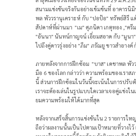
สนามแข่งขันจริงกันอย่างเข้มข้นที่ อาคารน
พล พัววรานุเคราะห์ กับ "ปอป้อ" ทรัพย์สิรี แต
สัปดาห์ที่ผ่านมา "เม" ศุภนิดา เกตุทอง ,"ครีม"
"อันนา" นันทน์กาญจน์ เอี่ยมสอาด กับ "มูนา
ไปถึงคู่ดาวรุ่งอย่าง "ภีม" ภรัณยู ขาวสำอางค
ภายหลังจากการฝึกซ้อม "บาส" เดชาพล พัววราน
มือ 6 ของโลก กล่าวว่า ความพร้อมของเราสภ
นี้ ส่วนการฝึกซ้อมในวันนี้จะเน้นในการปรับตั
เราจะต้องเล่นในรูปแบบใดเวลาเจอคู่แข่งในแ
ยมความพร้อมให้ได้มากที่สุด
หลังจากเสร็จสิ้นการแข่งขันใน 2 รายการใหญ่ใ
ถือว่าผลงานนั้นเป็นไปตามเป้าหมายที่วางไว้ เ