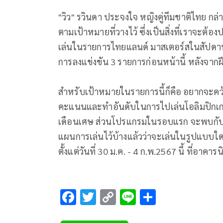
"วิว" รวินดา ประจงใจ หญิงคู่ทีมชาติไทย กล่
ตามเป้าหมายที่วางไว้ ซึ่งเป็นสิ่งที่เราจะต้อ
เล่นในรายการไทยแลนด์ มาสเตอร์สในสัปดาห์นี
การลงแข่งขัน 3 รายการก่อนหน้านี้ หลังจากฝ
สำหรับเป้าหมายในรายการนี้ก็คือ อยากจะคว้
คะแนนและทำอันดับในการไปเล่นโอลิมปิกเกมส์
เดือนเศษ ส่วนโปรแกรมในรอบแรก จะพบกับ วิ 
แผนการเล่นไว้บ้างแล้วว่าจะเล่นในรูปแบบใ
ตั้งแต่วันที่ 30 ม.ค. - 4 ก.พ.2567 นี้ ที่อาค
F
T
C
Li
S
ac
wi
o
n
h