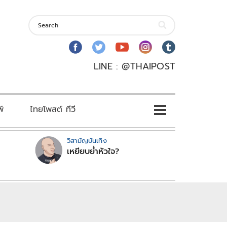
LINE : @THAIPOST
พ์
ไทยโพสต์ ทีวี
วิสามัญบันเทิง
เหยียบย่ำหัวใจ?