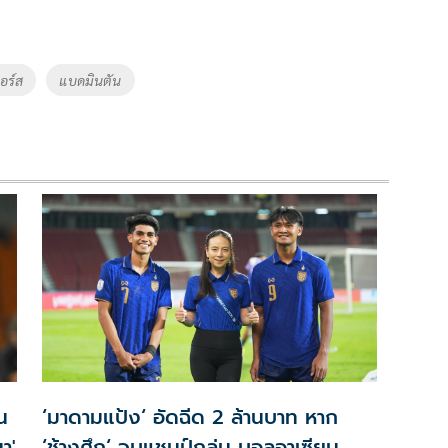
อร์ส
แบดมินตัน
น
‘มาดามแป้ง‘ อัดฉีด 2 ล้านบาท หาก
า'
‘ช้างศึก‘ จบแชมป์กลุ่ม บอลอาเซียน