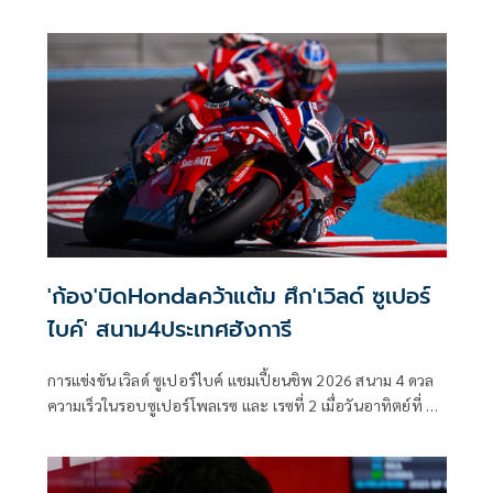
มอเตอร์แลนด์ อารากอน ประเทศสเปน
'ก้อง'บิดHondaคว้าแต้ม ศึก'เวิลด์ ซูเปอร์
ไบค์' สนาม4ประเทศฮังการี
การแข่งขัน เวิลด์ ซูเปอร์ไบค์ แชมเปี้ยนชิพ 2026 สนาม 4 ดวล
ความเร็วในรอบซูเปอร์โพลเรซ และ เรซที่ 2 เมื่อวันอาทิตย์ที่ 3
พฤษภาคมที่ผ่านมา ที่ สนาม บาลาตอน พาร์ค เซอร์กิต
ประเทศฮังการี ท่ามกลางการติดตามของแฟนมอเตอร์สปอร์ต
ทั่วโลก