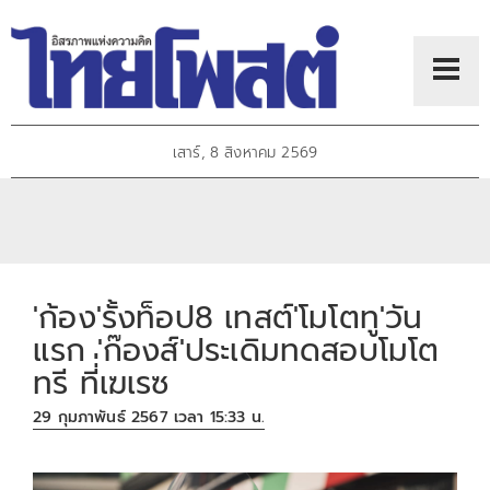
เสาร์, 8 สิงหาคม 2569
'ก้อง'รั้งท็อป8 เทสต์'โมโตทู'วัน
แรก 'ก๊องส์'ประเดิมทดสอบโมโต
ทรี ที่่เฆเรซ
29 กุมภาพันธ์ 2567 เวลา 15:33 น.