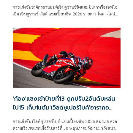
การแข่งขันรถจักรยานยนต์เอ็นดูรานซ์ชิงแชมป์โลกหรือเอฟไอ
เอ็ม เอ็นดูรานซ์ เวิลด์ แชมเปี้ยนชิพ 2026 รายการ โคคา-โคล่า
ซูซูกะ เอท อาวเวอร์ส เอ็นดูแรนซ์ โรด เรซ ครั้งที่ 47 มีกำหนดจัด
ขึ้นในวันที่ 3-5 กรกฎาคม ณ สนามซูซูกะ เซอร์กิต ประเทศญี่ปุ่น
โดยในปีนี้นับเป็นครั้งแรกในประวัติศาสตร์ที่มีนักแข่งไทยจาก
“ฮอนด้า เรซซิ่ง ไทยแลนด์” เข้าร่วมการแข่งขันพร้อมกันถึง 2 คน
ซึ่งก็คือ “ก้อง” สมเกียรติ จันทรา และ “ชิพ” นครินทร์ อธิรัฐภูว
ภัทร์
'ก้อง'แซงเข้าป้ายที่13 ถูกปรับ2อันดับหล่น
ไป15 เก็บ1แต้ม'เวิลด์ซูเปอร์ไบค์'อารากอ
นเรซแรก
การแข่งขัน เวิลด์ ซูเปอร์ไบค์ แชมเปี้ยนชิพ 2026 สนาม 6 ดวล
ความเร็วเรซแรกเมื่อวันเสาร์ที่ 30 พฤษภาคมที่ผ่านมา ที่ สนาม