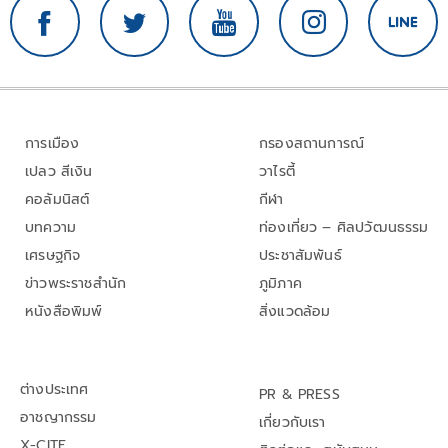
การเมือง
กรองสถานการณ์
เปลว สีเงิน
วาไรตี้
คอลัมนิสต์
กีฬา
บทความ
ท่องเที่ยว – ศิลปวัฒนธรรม
เศรษฐกิจ
ประชาสัมพันธ์
ข่าวพระราชสำนัก
ภูมิภาค
หนังสือพิมพ์
สิ่งแวดล้อม
ต่างประเทศ
PR & PRESS
อาชญากรรม
เกี่ยวกับเรา
X-CITE