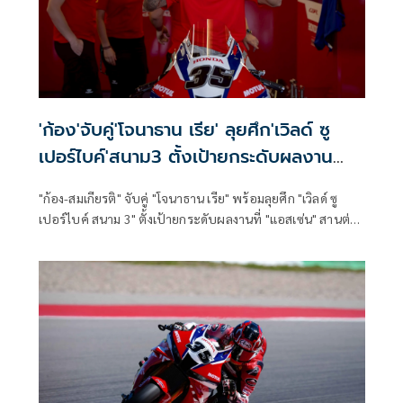
'ก้อง'จับคู่'โจนาธาน เรีย' ลุยศึก'เวิลด์ ซู
เปอร์ไบค์'สนาม3 ตั้งเป้ายกระดับผลงาน
ที่'แอสเซ่น'
"ก้อง-สมเกียรติ" จับคู่ "โจนาธาน เรีย" พร้อมลุยศึก "เวิลด์ ซู
เปอร์ไบค์ สนาม 3" ตั้งเป้ายกระดับผลงานที่ "แอสเซ่น" สานต่อ
ความคืบหน้าหลังคว้าแต้มแรก