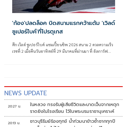
'ก้อง'ปลดล็อค บิดสนามแรกคว้าแต้ม 'เวิลด์
ซูเปอร์ไบค์'ที่โปรตุเกส
ศึก เวิลด์ ซูเปอร์ไบค์ แชมเปี้ยนชิพ 2026 สนาม 2 ดวลความเร็ว
เรซที่ 2 เมื่อคืนวันอาทิตย์ที่ 29 มีนาคมที่ผ่านมา ที่ อัลการ์ฟ
อินเตอร์เนชั่นแนล เซอร์กิต เมืองปอร์ติเมา ประเทศโปรตุเกส
ชิงชัยกันทั้งสิ้น 20 รอบสนาม
NEWS UPDATE
ในหลวง ทรงรับผู้เสียชีวิตและบาดเจ็บจากเหตุก
20:27 น.
ราดยิงในโรงเรียน ไว้ในพระบรมราชานุเคราะห์
ชาวบุรีรัมย์ร้องทุกข์ น้ำท่วมนาข้าวซ้ำซากทุกปี
20:13 น.