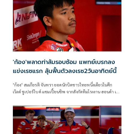
'ก้อง'พลาดท่าล้มรอบซ้อม แพทย์เบรกลง
แข่งเรซแรก ลุ้นฟื้นตัวลงเรซ2วันอาทิตย์นี้
"ก้อง" สมเกียรติ จันทรา ยอดนักบิดชาวไทยหนึ่งเดียวในศึก
เวิลด์ ซูเปอร์ไบค์ แชมเปี้ยนชิพ จากสังกัดทีมโรงงาน ฮอนด้า เอ
ชอาร์ซี เสียหลักล้มในการซ้อมครั้งที่ 3 ก่อนที่ทีมแพทย์จะแถลง
มีมติให้ถอนตัวจากการแข่งขันเรซแรกในวันเสาร์ เพื่อรักษา
อาการบาดเจ็บ เตรียมลุ้นคัมแบ็กในวันอาทิตย์นี้ที่ ทีที เซอร์กิต
แอสเซ่น ประเทศเนเธอร์แลนด์