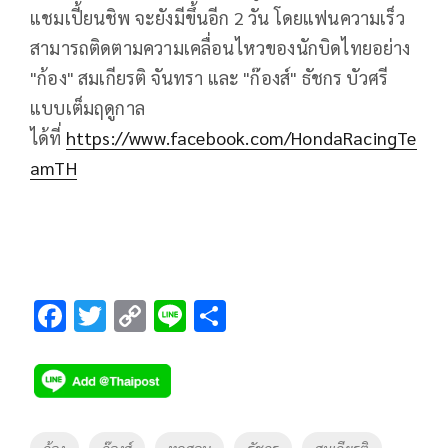
แชมเปี้ยนชิพ จะยังมีขึ้นอีก
2
วัน โดยแฟนความเร็ว
สามารถติดตามความเคลื่อนไหวของนักบิดไทยอย่าง
"ก้อง" สมเกียรติ จันทรา และ "ก๊องส์" ธัชกร บัวศรี
แบบเต็มฤดูกาล
ได้ที่
https://www.facebook.com/HondaRacingTe
amTH
F
T
C
Li
S
ac
wi
o
n
h
e
tt
p
e
ar
b
er
y
e
o
Li
Tags
ก้อง
ก๊องส์
ทดสอบ
ธัชกร
สมเกียรติ