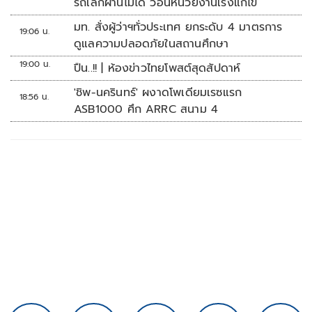
รถเล็กผ่านไม่ได้ วอนหน่วยงานเร่งแก้ไข
มท. สั่งผู้ว่าฯทั่วประเทศ ยกระดับ 4 มาตรการ
19:06 น.
ดูแลความปลอดภัยในสถานศึกษา
19:00 น.
ปืน..!! | ห้องข่าวไทยโพสต์สุดสัปดาห์
'ชิพ-นครินทร์' ผงาดโพเดียมเรซแรก
18:56 น.
ASB1000 ศึก ARRC สนาม 4