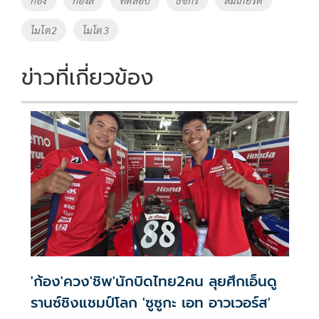
o
n
โมโต2
โมโต3
k
k
ข่าวที่เกี่ยวข้อง
'ก้อง'ควง'ชิพ'นักบิดไทย2คน ลุยศึกเอ็นดู
รานซ์ชิงแชมป์โลก 'ซูซูกะ เอท อาวเวอร์ส'