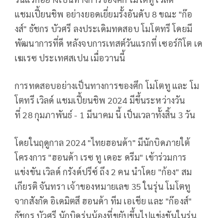
แชมเปี้ยนชิพ อย่างยอดเยี่ยมรั้งอันดับ
8
ขณะ "ก๊อ
งส์" ธัชกร บัวศรี ลงประเดิมทดสอบ โมโตทรี โดยมี
พัฒนาการที่ดี หลังจบการเทสต์วันแรกที่ เซอร์กิโต เด
เฆเรซ ประเทศสเปน เมื่อวานนี้
การทดสอบอย่างเป็นทางการของศึก โมโตทู และ โม
โตทรี เวิลด์ แชมเปี้ยนชิพ
2024
มีขึ้นระหว่างวัน
ที่
28
กุมภาพันธ์ -
1
มีนาคม นี้ เป็นเวลาทั้งสิ้น
3
วัน
โดยในฤดูกาล
2024 "
ไทยฮอนด้า" มีนักบิดภายใต้
โครงการ "ฮอนด้า เรซ ทู เดอะ ดรีม" เข้าร่วมการ
แข่งขัน เวิลด์ กรังด์ปรีซ์ ถึง
2
คน นำโดย "ก้อง" สม
เกียรติ จันทรา เจ้าของหมายเลข
35
ในรุ่น โมโตทู
จากสังกัด อิเดมิตสึ ฮอนด้า ทีม เอเชีย และ "ก๊องส์"
ธัชกร บัวศรี นักบิดรุ่นน้องที่ขยับขึ้นไปแข่งขันในรุ่น