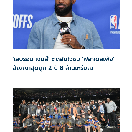
'เลบรอน เจมส์' ตัดสินใจซบ 'ฟิลาเดลเฟีย'
สัญญาสุดถูก 2 ปี 8 ล้านเหรียญ