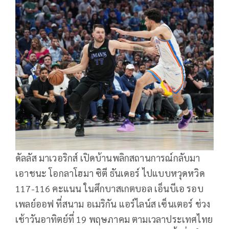
ดัลลัส มาเวอริกส์ เปิดบ้านพลิกสถานการณ์กลับมา
เอาชนะ โอกลาโฮมา ซิตี ธันเดอร์ ไปแบบหวุดหวิด
117-116 คะแนน ในศึกบาสเกตบอล เอ็นบีเอ รอบ
เพลย์ออฟ ที่สนาม อเมริกัน แอร์ไลน์ส เซ็นเตอร์ ช่วง
เช้าวันอาทิตย์ที่ 19 พฤษภาคม ตามเวลาประเทศไทย