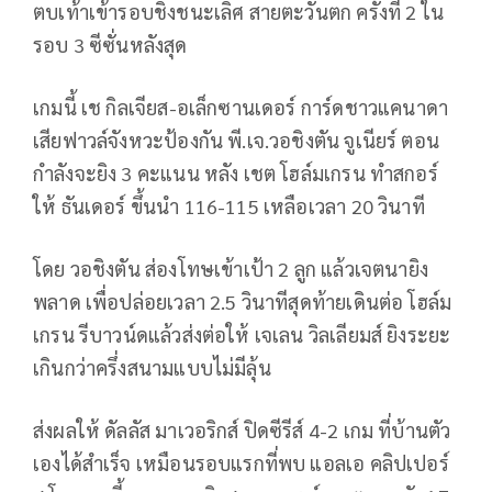
ตบเท้าเข้ารอบชิงชนะเลิศ สายตะวันตก ครั้งที่ 2 ใน
รอบ 3 ซีซั่นหลังสุด
เกมนี้ เช กิลเจียส-อเล็กซานเดอร์ การ์ดชาวแคนาดา
เสียฟาวล์จังหวะป้องกัน พี.เจ.วอชิงตัน จูเนียร์ ตอน
กำลังจะยิง 3 คะแนน หลัง เชต โฮล์มเกรน ทำสกอร์
ให้ ธันเดอร์ ขึ้นนำ 116-115 เหลือเวลา 20 วินาที
โดย วอชิงตัน ส่องโทษเข้าเป้า 2 ลูก แล้วเจตนายิง
พลาด เพื่อปล่อยเวลา 2.5 วินาทีสุดท้ายเดินต่อ โฮล์ม
เกรน รีบาวน์ดแล้วส่งต่อให้ เจเลน วิลเลียมส์ ยิงระยะ
เกินกว่าครึ่งสนามแบบไม่มีลุ้น
ส่งผลให้ ดัลลัส มาเวอริกส์ ปิดซีรีส์ 4-2 เกม ที่บ้านตัว
เองได้สำเร็จ เหมือนรอบแรกที่พบ แอลเอ คลิปเปอร์