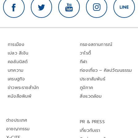
การเมือง
กรองสถานการณ์
เปลว สีเงิน
วาไรตี้
คอลัมนิสต์
กีฬา
บทความ
ท่องเที่ยว – ศิลปวัฒนธรรม
เศรษฐกิจ
ประชาสัมพันธ์
ข่าวพระราชสำนัก
ภูมิภาค
หนังสือพิมพ์
สิ่งแวดล้อม
ต่างประเทศ
PR & PRESS
อาชญากรรม
เกี่ยวกับเรา
X-CITE