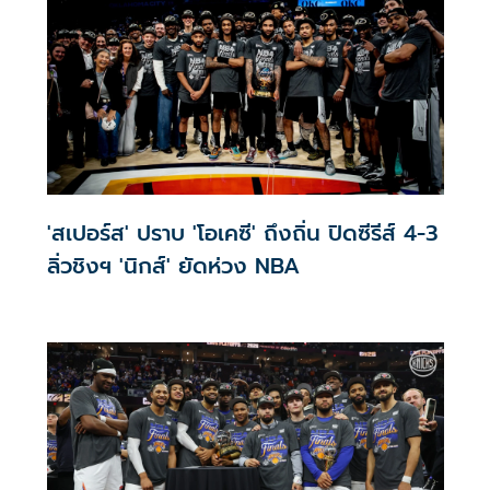
'สเปอร์ส' ปราบ 'โอเคซี' ถึงถิ่น ปิดซีรีส์ 4-3
ลิ่วชิงฯ 'นิกส์' ยัดห่วง NBA