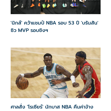
'นิกส์' คว้าแชมป์ NBA รอบ 53 ปี 'บรันสัน'
ซิว MVP รอบชิงฯ
ศาลสั่ง 'โรเซียร์' นักบาส NBA คืนค่าจ้าง