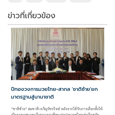
o
n
k
k
ข่าวที่เกี่ยวข้อง
ปีทองวงการมวยไทย-สากล 'ชาติซ้าย'ยก
มาตรฐานสู่นานาชาติ
“ชาติซ้าย” สมชาติ เจริญวัชรวิทย์ หลังจากได้รับการเลือกตั้งให้
เป็นนายกสมาคมกีฬามวยอาชีพแห่งประเทศไทยต่ออีกสมัย