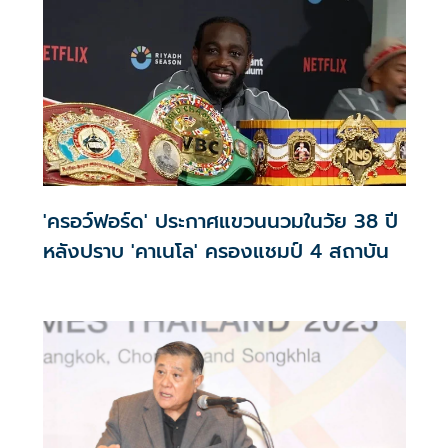
ด้วย"เสี่ยโก้" นายก่อเกียรติ พาณิชยารมณ์ โปรโมเตอร์มวยโลก
ยอดเยี่ยม 3 สถาบัน และนายสรวีร์ ฤทธิชัย กรรมการบริหารวัน
ก่อเกียรติ และโปรโมเตอร์เวทีลุมพินี ที่เวทีมวยเวิร์ดสยาม สเต
เดี้ยม ตะวันนา กรุงเทพฯ
'ครอว์ฟอร์ด' ประกาศแขวนนวมในวัย 38 ปี
หลังปราบ 'คาเนโล' ครองแชมป์ 4 สถาบัน