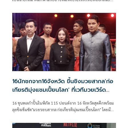
และแต่งตั้งคณะกรรมการบริหารชุดใหม่เรียบร้อย โดยล่าสุดจัด
ประชุมใหญ่ สามัญประจำปี 69 เพื่อแถลงผลงานในรอบปีที่ผ่าน
มา มุ่งเน้นยกมาตรฐานทุกมิติของวงการมวย ทั้งมวยไทย - มวย
สากล สู่ระดับนานาชาติมากขึ้น เช่น จัด “2 โครงการใหญ่”
โครงการแข่งขันมวยไทย “สืบสานมวยไทยจากรากหญ้าสู่สากล”
, โครงการ MOTHER LAND OF MUAYTHAI “ศึกมาตุภูมิ” , การ
อบรมผู้ตัดสินกีฬามวยไทยอาชีพสำหรับชาวต่างชาติ พร้อมทั้ง
ขับเคลื่อนมวยสากลอาชีพ
16นักชกจาก16จังหวัด ขึ้นชิงมวยสากล'ก่อ
เกียรติมุ่งแชมเปี้ยนโลก' ที่เวทีมวยเวิร์ด
สยาม
16 ขุนพลกำปั้นในพิกัด 115 ปอนด์จาก 16 จังหวัดสุดคึกพร้อม
ลุยชิงเข็มขัด"มวยรอบสากล ก่อเกียรติมุ่งแชมเปี้ยนโลก" โดยมี
คุณพรจิรา โนนุช ผอ.ฝ่ายประชาสัมพันธ์มูลนิธิมิราเคิลออฟ
ไลฟ์ และกรรมการบริหารวันก่อเกียรติ เป็นประธานเปิดตัว ร่วม