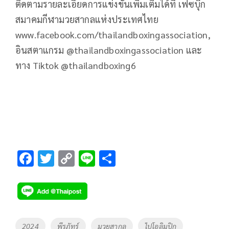
ติดตามรายละเอียดการแข่งขันเพิ่มเติมได้ที่ เฟซบุ๊ก
สมาคมกีฬามวยสากลแห่งประเทศไทย
www.facebook.com/thailandboxingassociation,
อินสตาแกรม @thailandboxingassociation และ
ทาง Tiktok @thailandboxing6
F
T
C
Li
S
ac
wi
o
n
h
e
tt
p
e
ar
b
er
y
e
o
Li
Tags
2024
พีรภัทร์
มวยสากล
ไปโอลิมปิก