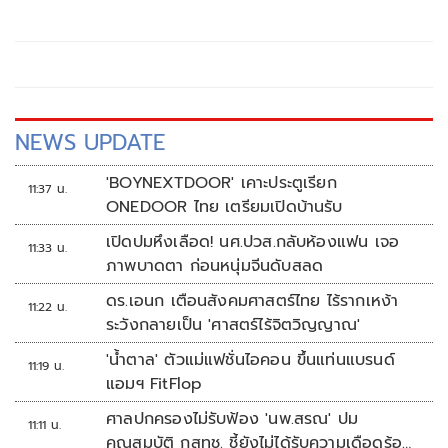
NEWS UPDATE
'BOYNEXTDOOR' เคาะประตูเรียก
11:37 น.
ONEDOOR ไทย เตรียมเปิดบ้านรับ
เปิดปมหึงเลือด! นศ.ปวส.กลับห้องแฟน เจอ
11:33 น.
ภาพบาดตา ก่อนหนุ่มจีนดับสลด
ดร.เอนก เตือนสังคมศาสตร์ไทย ไร้รากเหง้า
11:22 น.
ระวังกลายเป็น 'ศาสตร์ไร้จิตวิญญาณ'
'น้ำตาล' ตัวแม่แฟชั่นไอคอน ขึ้นแท่นแบรนด์
11:19 น.
แอมฯ FitFlop
ศาลปกครองไม่รับฟ้อง 'นพ.สรณ' ปม
11:11 น.
คุณสมบัติ กสทช. ชี้ยังไม่ได้รับความเดือดร้อน