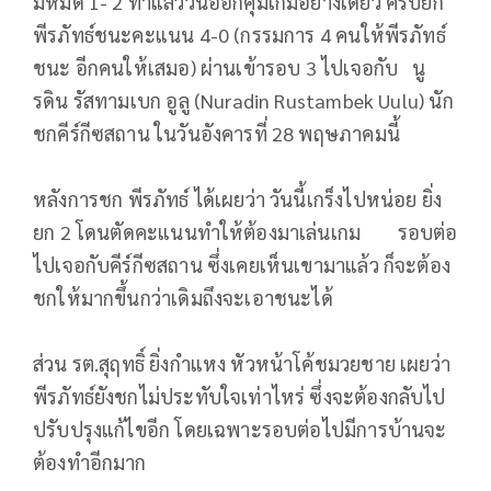
มีหมัด 1- 2 ทำแล้ววนออกคุมเกมอย่างเดียว ครบยก
พีรภัทธ์ชนะคะแนน 4-0 (กรรมการ 4 คนให้พีรภัทธ์
ชนะ อีกคนให้เสมอ) ผ่านเข้ารอบ 3 ไปเจอกับ นู
รดิน รัสทามเบก อูลู (Nuradin Rustambek Uulu) นัก
ชกคีร์กีซสถาน ในวันอังคารที่ 28 พฤษภาคมนี้
หลังการชก พีรภัทธ์ ได้เผยว่า วันนี้เกร็งไปหน่อย ยิ่ง
ยก 2 โดนตัดคะแนนทำให้ต้องมาเล่นเกม รอบต่อ
ไปเจอกับคีร์กีซสถาน ซึ่งเคยเห็นเขามาแล้ว ก็จะต้อง
ชกให้มากขึ้นกว่าเดิมถึงจะเอาชนะได้
ส่วน รต.สุฤทธิ์ ยิ่งกำแหง หัวหน้าโค้ชมวยชาย เผยว่า
พีรภัทธ์ยังชกไม่ประทับใจเท่าไหร่ ซึ่งจะต้องกลับไป
ปรับปรุงแก้ไขอีก โดยเฉพาะรอบต่อไปมีการบ้านจะ
ต้องทำอีกมาก