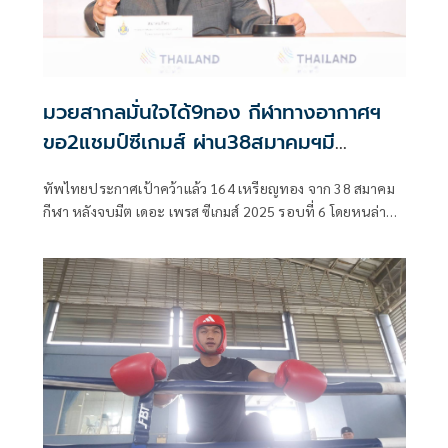
มวยสากลมั่นใจได้9ทอง กีฬาทางอากาศฯ
ขอ2แชมป์ซีเกมส์ ผ่าน38สมาคมฯมี
ลุ้น164ทอง
ทัพไทยประกาศเป้าคว้าแล้ว 164 เหรียญทอง จาก 38 สมาคม
กีฬา หลังจบมีต เดอะ เพรส ซีเกมส์ 2025 รอบที่ 6 โดยหนล่าสุด
มวยไทยและยูยิตสู แถลงพร้อม ประกาศความมั่นใจ โกยแน่นอน
10 ทอง ส่วนมวยสากล หวัง 9 ทอง, เปตอง หวัง 4 ทอง และวูซู 2
ทอง