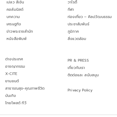
เปลว สีเงิน
วาไรตี้
คอลัมนิสต์
กีฬา
บทความ
ท่องเที่ยว – ศิลปวัฒนธรรม
เศรษฐกิจ
ประชาสัมพันธ์
ข่าวพระราชสำนัก
ภูมิภาค
หนังสือพิมพ์
สิ่งแวดล้อม
ต่างประเทศ
PR & PRESS
อาชญากรรม
เกี่ยวกับเรา
X-CITE
ติดต่อและ สนับสนุน
ยานยนต์
สาธารณสุข-คุณภาพชีวิต
Privacy Policy
บันเทิง
ไทยโพสต์ ทีวี