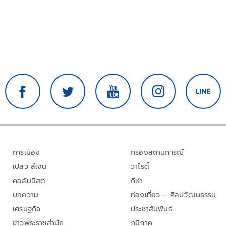
การเมือง
กรองสถานการณ์
เปลว สีเงิน
วาไรตี้
คอลัมนิสต์
กีฬา
บทความ
ท่องเที่ยว – ศิลปวัฒนธรรม
เศรษฐกิจ
ประชาสัมพันธ์
ข่าวพระราชสำนัก
ภูมิภาค