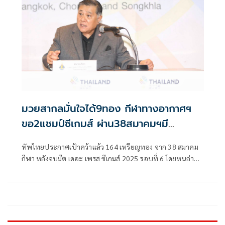
ภาครัฐสูญรายได้กว่า 1,000 ล้านบาท
มวยสากลมั่นใจได้9ทอง กีฬาทางอากาศฯ
ขอ2แชมป์ซีเกมส์ ผ่าน38สมาคมฯมี
ลุ้น164ทอง
ทัพไทยประกาศเป้าคว้าแล้ว 164 เหรียญทอง จาก 38 สมาคม
กีฬา หลังจบมีต เดอะ เพรส ซีเกมส์ 2025 รอบที่ 6 โดยหนล่าสุด
มวยไทยและยูยิตสู แถลงพร้อม ประกาศความมั่นใจ โกยแน่นอน
10 ทอง ส่วนมวยสากล หวัง 9 ทอง, เปตอง หวัง 4 ทอง และวูซู 2
ทอง