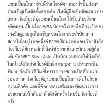
แชมเปี้ยนโลก" ยังได้รับเกียรติจากสองกำปั้นดังมา
ร่วมเชิญเข็มขัดทั้งสองเส้น เริ่มที่ผู้ถือเข็มขัดมวยรอบ
สากล ก่อเกียรติมุ่งแชมเปี้ยนโลก ได้รับเกียรติจาก
อดีตแชมเปี้ยนโลก WBA นักชกไทยหนึ่งเดียวเจ้าของ
รางวัลคู่มวยดุเดือดที่สุดของโลก ประจำปีจาก 4
สถาบันใหญ่ เดอะลิ้งค์ ESPN สื่อมวลชนอเมริกาสังกัด
ก่อเกียรติยิม สมศักดิ์ สิงห์ชัชวาลย์ และนักมวยผู้ถือ
เข็มขัด WBC Silver Asia เป็นนักมวยสากลไต่บัลลังก์
โลกในสังกัดก่อเกียรติยิมอีกคน ปูซาน ปราสาทหิน
พิมาย ก่อเกียรติยิม ซึ่งบรรยากาศการเปิดตัว"มวย
รอบสากล ก่อเกียรติมุ่งแชมเปี้ยนโลก" เต็มไปด้วย
ความคึกคัก และนี่คือการส่งเสริมและพัฒนาวงการ
มวยสากลให้กลับมาคึกคักอีกครั้ง โดยวันก่อเกียรติ
ครับ