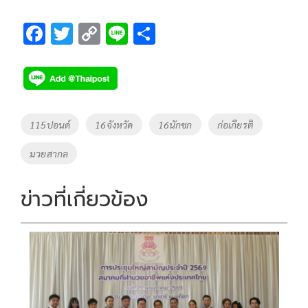
F
T
C
Li
S
ac
wi
o
n
h
e
tt
p
e
ar
b
er
y
e
o
Li
Tags
115ปอนด์
16จังหวัด
16นักชก
ก่อเกียรติ
o
n
มวยสากล
k
k
ข่าวที่เกี่ยวข้อง