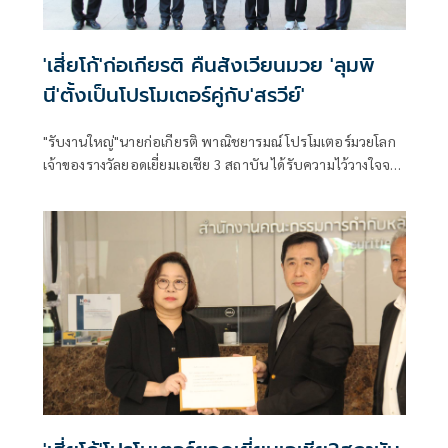
'เสี่ยโก้'ก่อเกียรติ คืนสังเวียนมวย 'ลุมพิ
นี'ตั้งเป็นโปรโมเตอร์คู่กับ'สรวีย์'
"รับงานใหญ่"นายก่อเกียรติ พาณิชยารมณ์ โปรโมเตอร์มวยโลก
เจ้าของรางวัลยอดเยี่ยมเอเชีย 3 สถาบัน ได้รับความไว้วางใจจาก
พลโท พงศ์ชาติ กัมพลานุวงศ์ นายสนามมวยลุมพินีแต่งตั้งเป็น
โปรโมเตอร์จัดการแข่งขันมวยร่วมกับนายสรวีร์ ฤิทธิชัย "เสี่ยโก้"
มั่นใจใช้ประสบการณ์ที่มีจัดศึกมวยไทยให้เวทีลุมพินีกลับมา
คึกคักมีสีสัน และปั้นนักมวยไทยดาวรุ่งสู่ถนนกำปั้นโลกต่อไป