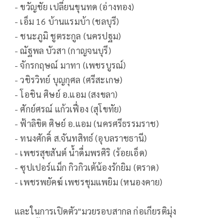
- ขวัญชัย เปลี่ยนขุนทด (อ่างทอง)
- เอ็ม 16 บ้านแรมบ้า (ชลบุรี)
- ชนะภูมิ ชูตระกูล (นครปฐม)
- ณัฐพล บัวสา (กาญจนบุรี)
- จักรกฤษณ์ มาทา (เพชรบูรณ์)
- วชิรวิทย์ บุญกุศล (ศรีสะเกษ)
- โอชิน ศิษย์ อ.แอม (สงขลา)
- ศักย์ศรณ์ แก้วเฟื่อง (สุโขทัย)
- ฟ้าลิขิต ศิษย์ อ.แอม (นครศรีธรรมราช)
- ทนงศักดิ์ ส.จันทสิทธ์ (อุบลราชธานี)
- เพชรสุขสันต์ น้ำดื่มพรศิริ (ร้อยเอ็ด)
- ซุปเปอร์แม็ก กิวกิวเต้น้องรักยิม (ตราด)
- เพชรพยัคฆ์ เพชรชุมแพยิม (หนองคาย)
และในการเปิดตัว"มวยรอบสากล ก่อเกียรติมุ่ง