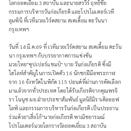
โลกยอดเยี่ยม 3 สถาบัน และนายสรวีร์ ฤทธิชัย
กรรมการบริหารวันก่อเกียรติ และโปรโมเตอร์เวที
ลุมพินี ที่เวทีมวยเวิร์ดสยาม สเตเดี้ยม ตะวันนา
กรุงเทพฯ
วันที่ 14 มี.ค.69 ที่ เวทีมวยเวิร์ดสยาม สเตเดี้ยม ตะวัน
นา กรุงเทพฯ กับบรรยากาศการแข่งขัน
มวยไทย"ซุปเปอร์แชมป์" บาย วันก่อเกียรติ ซึ่งมี
ไฮไลท์สำคัญในการเปิดตัว 16 นักชกฝีมือพระกาฬ
จาก 16 จังหวัดในพิกัด 115 ปอนด์ที่ผ่านการคัดเลือก
มาแล้วจากทั่วประเทศ โดยได้รับเกียรติจากคุณพรจิ
รา โนนุช ผอ.ฝ่ายประชาสัมพันธ์ มูลนิธิมิราเคิลออฟ
ไลฟ์ และกรรมการบริหารวันก่อเกียรติ เป็นประธาน
ร่วมด้วย"เสี่ยโก้"นายก่อเกียรติ พาณิชยารมณ์
โปรโมเตอร์มวยโลกรางวัลยอดเยี่ยม 3 สถาบัน