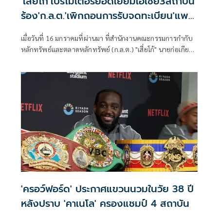
'เสี่ยโก้'โปรโมเตอร์ยอดเยี่ยมเอเชีย3สถาบัน
ร้อง'ก.ล.ต.'เพิกถอนการรับจดทะเบียน'แพ
ลนบี' ข้อหาปลอมแปลงเอกสาร
เมื่อวันที่ 16 มกราคมที่ผ่านมา ที่สำนักงานคณะกรรมการกำกับ
หลักทรัพย์และตลาดหลักทรัพย์ (ก.ล.ต.) "เสี่ยโก้" นายก่อเกียรติ
พาณิชยารมณ์ โปรโมเตอร์มวยโลกเจ้าของรางวัลยอดเยี่ยมเอเชีย
3 สถาบัน เดินหน้าร้องขอความเป็นธรรม นำคณะสื่อมวลชนร้อง
ต่อ สำนักงานคณะกรรมการกำกับหลักทรัพย์และ
ตลาดหลักทรัพย์ (ก.ล.ต.) ให้ตรวจสอบหนังสือบริคณห์สนธิ
และเพิกถอนการรับจดทะเบียนนิติบุคคล บริษัท แพลน บี มีเดีย
จำกัด (มหาชน)
'ครอว์ฟอร์ด' ประกาศแขวนนวมในวัย 38 ปี
หลังปราบ 'คาเนโล' ครองแชมป์ 4 สถาบัน