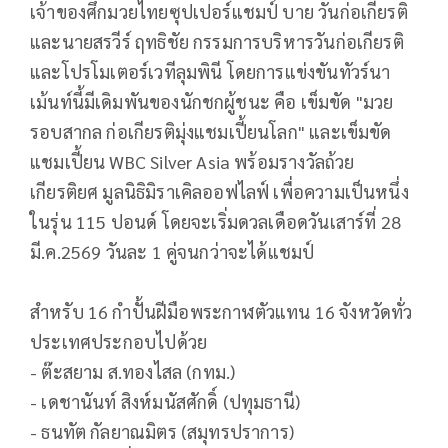
เจ้าของศึกมวยไทยซุปเปอร์แชมป์ บาย วันก่อเกียรติ
และนายสรวีร์ ฤทธิชัย กรรมการบริหารวันก่อเกียรติ
และโปรโมเตอร์เวทีลุมพินี โดยการแข่งขันทัวร์นา
เม้นท์นี้มีเดิมพันของนักชกผู้ชนะ คือ เข็มขัด "มวย
รอบสากล ก่อเกียรติมุ่งแชมเปี้ยนโลก" และเข็มขัด
แชมเปี้ยน WBC Silver Asia พร้อมรางวัลถ้วย
เกียรติยศ มูลนิธิมิราเคิลออฟไลฟ์ เพื่อความเป็นหนึ่ง
ในรุ่น 115 ปอนด์ โดยจะเริ่มดวลเดือดวันเสาร์ที่ 28
มี.ค.2569 วันละ 1 คู่จนกว่าจะได้แชมป์
สำหรับ 16 กำปั้นฝีมือพระกาฬตัวแทน 16 จังหวัดทั่ว
ประเทศประกอบไปด้วย
- ต๊ะสยาม ส.ทองไสล (กทม.)
- เดชานันท์ สิงห์มนัสศักดิ์ (ปทุมธานี)
- ธนทัต กัลยาณมิตร (สมุทรปราการ)