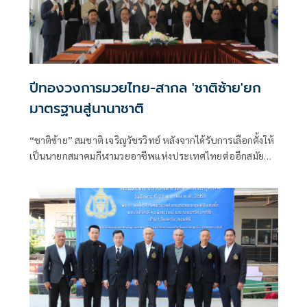
ปีทองวงการมวยไทย-สากล 'ชาติซ้าย'ยก
มาตรฐานสู่นานาชาติ
“ชาติซ้าย” สมชาติ เจริญวัชรวิทย์ หลังจากได้รับการเลือกตั้งให้
เป็นนายกสมาคมกีฬามวยอาชีพแห่งประเทศไทยต่ออีกสมัย
และแต่งตั้งคณะกรรมการบริหารชุดใหม่เรียบร้อย โดยล่าสุดจัด
ประชุมใหญ่ สามัญประจำปี 69 เพื่อแถลงผลงานในรอบปีที่ผ่าน
มา มุ่งเน้นยกมาตรฐานทุกมิติของวงการมวย ทั้งมวยไทย - มวย
สากล สู่ระดับนานาชาติมากขึ้น เช่น จัด “2 โครงการใหญ่”
โครงการแข่งขันมวยไทย “สืบสานมวยไทยจากรากหญ้าสู่สากล”
, โครงการ MOTHER LAND OF MUAYTHAI “ศึกมาตุภูมิ” , การ
อบรมผู้ตัดสินกีฬามวยไทยอาชีพสำหรับชาวต่างชาติ พร้อมทั้ง
ขับเคลื่อนมวยสากลอาชีพ