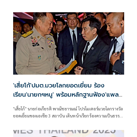
'เสี่ยโก้'ปมต.มวยโลกยอดเยี่ยม ร้อง
เรียน'นายกฯหนู' พร้อมหลักฐานฟ้อง'แพลน
บี.'
"เสี่ยโก้" นายก่อเกียรติ พาณิชยารมณ์ โปรโมเตอร์มวยโลกรางวัล
ยอดเยี่ยมของเอเชีย 3 สถาบัน เดินหน้าเรียกร้องความเป็นธรรม
ในวันคอร์รัปชั่นสากล (ประเทศไทย) พร้อมหอบหลักฐาน
เหตุการณ์ บ.แพลน บี. ร่วมมืออดีตเจ้าหน้าที่ภาครัฐปลอมแปลง
เอกสารสำคัญ ทำให้ตนเสียหายกว่า กว่า 5,000 ล้านบาท และ