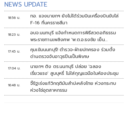
NEWS UPDATE
ทอ. แจงนายกฯ ยังไม่ได้ร่วมบินเครื่องบินขับไล่
18:56 น.
F-16 ที่นครราชสีมา
อบจ.นนทบุรี แจ้งกำหนดการพิธีสวดอภิธรรม
18:23 น.
พระราชทานเพลิงศพ 'พ.ต.อ.ธงชัย เย็น
ประเสริฐ'
คุมเข้มนนทบุรี! ตำรวจ-ฝ่ายปกครอง ร่วมตั้ง
17:45 น.
ด่านตรวจจับอาวุธปืนเป็นพิเศษ
นายกฯ ติง ตร.นนทบุรี ปล่อย 'ฉลอง
17:04 น.
เรี่ยวแรง' สูบบุหรี่ ไม่ใส่กุญแจมือในห้องประชุม
จี้รัฐเร่งแก้วิกฤติมันสำปะหลังไทย ห่วงกระทบ
16:48 น.
ห่วงโซ่อุตสาหกรรม